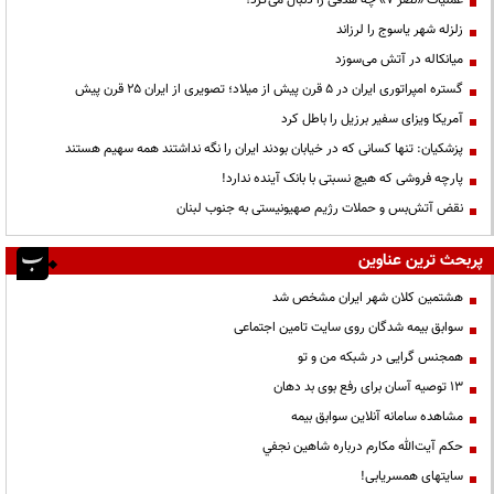
عملیات «نصر ۷» چه هدفی را دنبال می‌کرد؟
زلزله شهر یاسوج را لرزاند
میانکاله در آتش می‌سوزد
گستره امپراتوری ایران در ۵ قرن پیش از میلاد؛ تصویری از ایران ۲۵ قرن پیش
آمریکا ویزای سفیر برزیل را باطل کرد
پزشکیان: تنها کسانی که در خیابان بودند ایران را نگه نداشتند همه سهیم هستند
پارچه فروشی که هیچ نسبتی با بانک آینده ندارد!
نقض آتش‌بس و حملات رژیم صهیونیستی به جنوب لبنان
پربحث ترین عناوین
هشتمین کلان شهر ایران مشخص شد
سوابق بیمه شدگان روی سایت تامین اجتماعی
همجنس گرایی در شبکه من و تو
13 توصیه آسان برای رفع بوی بد دهان
مشاهده سامانه آنلاين سوابق بیمه
حكم آيت‌الله مكارم درباره شاهين نجفي
سایتهای همسریابی!