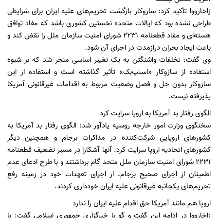
زاخارووا تأکید کرد: سازوکار بازگشت تحریم‌های علیه ایران برای شرایطی
طراحی نشده بود که ایالات متحده نخستین کشوری باشد که مفاد توافق
هسته‌ای و مفاد قطعنامه ۲۲۳۱ شورای امنیت سازمان ملل را نقض کند و
باعث ایجاد بحران درازمدت در اجرای آن شود.
وی گفت: تخلفات واشنگتن به یک تغییر اساسی منجر شد که بر شیوه
استفاده از سازوکار «اسنپ‌بک» تأثیر گذاشته است و استفاده از این
سازوکار بدون حل و فصل وضعیت مربوط به اقدامات غیرقانونی آمریکا
پذیرفته نیست.
الگوی رفتار بد آمریکا به اروپا سرایت کرد
سخنگوی وزارت امور خارجه روسیه یادآور شد: الگوی رفتار بد آمریکا به
کشورهای اروپایی شرکت‌کننده در مذاکرات برجام و همچنین دیگر
کشورهای اتحادیه اروپا سرایت کرد. آنها آشکارا در مسیر تضعیف قطعنامه
۲۲۳۱ شورای امنیت سازمان ملل متحد گام برداشتند و با طرح ادعای عدم
اطمینان از اجرای صحیح برجام، از اجرای تعهدات خود در زمینه رفع
تحریم‌های یکجانبه غیرقانونی علیه ایران خودداری کردند.
اروپا هم مانند آمریکا حق اقدام علیه ایران را ندارد
زاخارووا در ادامه این گفت و گو با خبرگزاری جمهوری اسلامی گفت: با