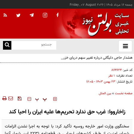
جمعه ۱۶ مرداد ۱۴۰۵
|
Friday , 07 August 2026
از
و
ته
هشدار حاجی دلیگانی درباره تغییر سهم دریای خزر و مخالفت با واگذاری امتیاز
ن
نو
کد خبر:
۸۶۴۶۲۴
تعداد نظرات:
۱ نظر
تاریخ انتشار:
۲۳ بهمن ۱۴۰۳ - ۱۶:۰۵
صفحه نخست
»
بین الملل
‍‍‍ پ
پ
زاخارووا: غرب حق ندارد تحریم‌ها علیه ایران را احیا کند
سخنگوی وزارت امور خارجه روسیه تأکید کرد: با توجه به اجرا نشدن الزامات
شورای امنیت از طرف کشورهای اروپایی در قطعنامه ۲۲۳۱ این شورا، آنها