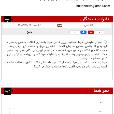
bultannews@gmail.com
نظرات بینندگان
انتشار یافته:
۱
ناشناس
|
|
۰۸:۵۴ - ۱۴۰۳/۱۱/۲۵
در انتظار بررسی:
پاسخ
0
0
غیر قابل انتشار:
۸
سردار سلیمانی، فرمانده فقید نیروی قدس سپاه پاسداران انقلاب اسلامی به همراه
ابومهدی المهندس معاون سازمان الحشد الشعبی عراق و هشت تن دیگر، بامداد
جمعه ۱۳ دی ۱۳۹۸ در مسیر فرودگاه بغداد در اقدام تروریستی کاخ سفید به دستور
دونالد ترامپ رئیس‌جمهور وقت آمریکا و با شلیک موشک‌های پهپادهای ارتش این
کشور به شهادت رسیدند.
سوال اینجاست که پس چرا ترامپ از ۱۳ دی ماه سال ۱۳۹۸ تاکنون محاکمه نشده
است پس سازمان های بین المللی کجا هستند و چکار می کنند؟
نظر شما
نام