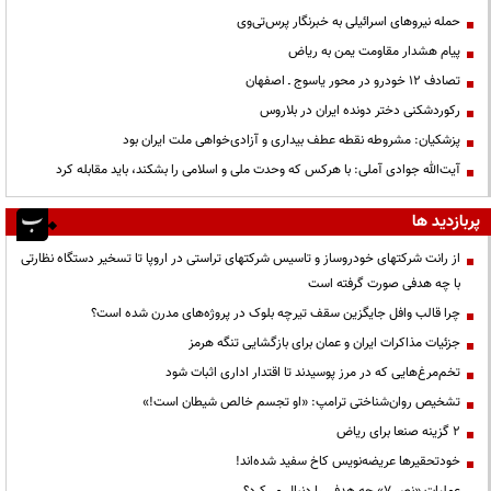
حمله نیروهای اسرائیلی به خبرنگار پرس‌تی‌وی
پیام هشدار مقاومت یمن به ریاض
تصادف ۱۲ خودرو در محور یاسوج ـ اصفهان
رکوردشکنی دختر دونده ایران در بلاروس
پزشکیان: مشروطه نقطه عطف بیداری و آزادی‌خواهی ملت ایران بود
آیت‌الله جوادی آملی: با هرکس که وحدت ملی و اسلامی را بشکند، باید مقابله کرد
پربازدید ها
از رانت‌ شرکتهای خودروساز و تاسیس شرکتهای تراستی در اروپا تا تسخیر دستگاه نظارتی
با چه هدفی صورت گرفته است
چرا قالب وافل جایگزین سقف تیرچه بلوک در پروژه‌های مدرن شده است؟
جزئیات مذاکرات ایران و عمان برای بازگشایی تنگه هرمز
تخم‌مرغ‌هایی که در مرز پوسیدند تا اقتدار اداری اثبات شود
تشخیص روان‌شناختی ترامپ: «او تجسم خالص شیطان است!»
۲ گزینه صنعا برای ریاض
خودتحقیرها عریضه‌نویس کاخ سفید شده‌اند!