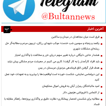
آخرین اخبار
فرق است میان مجاهدان در میدان و ساکتین
یکصد و پنجاه و سومین شب خدمت؛ موکب شهدای رزکان، تریبون مردم و مطالبه‌گر حل
ریشه‌ای مشکلات شهری
هشدار حاجی دلیگانی درباره تغییر سهم دریای خزر و مخالفت با واگذاری امتیاز
باید افراد کارآمدتر را به کار گرفت/ کاری می کنیم در معیشت مردم مشکلی پیش نیاید
هدف قرار گرفتن اتاق‌ فرماندهی مزدوران عربستان در یمن
این دیپلماسی نمایشی، شکست خورده است/واقعیت‌ها را بپذیرید و به تعهدات خود عمل
کنید
امید مالباختگان رمزارز آبکی به فروش اموال محکومان
از التماس تا فروپاشی هژمونی دلار
مطالبه برای شکستن انحصار پیمانکاری؛ نظارت دقیق بر واگذاری پروژه‌ها، راهکار مقابله با
فساد