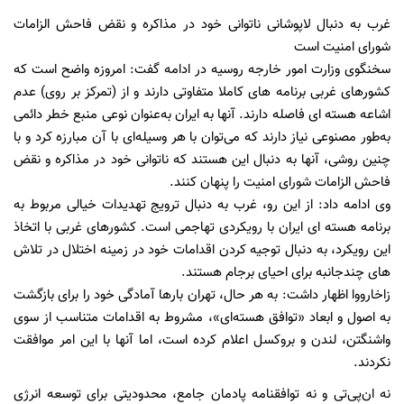
غرب به دنبال لاپوشانی ناتوانی خود در مذاکره و نقض فاحش الزامات
شورای امنیت است
سخنگوی وزارت امور خارجه روسیه در ادامه گفت: امروزه واضح است که
کشورهای غربی برنامه های کاملا متفاوتی دارند و از (تمرکز بر روی) عدم
اشاعه هسته ای فاصله دارند. آنها به ایران به‌عنوان نوعی منبع خطر دائمی
به‌طور مصنوعی نیاز دارند که می‌توان با هر وسیله‌ای با آن مبارزه کرد و با
چنین روشی، آنها به دنبال این هستند که ناتوانی خود در مذاکره و نقض
فاحش الزامات شورای امنیت را پنهان کنند.
وی ادامه داد: از این رو، غرب به دنبال ترویج تهدیدات خیالی مربوط به
برنامه هسته ای ایران با رویکردی تهاجمی است. کشورهای غربی با اتخاذ
این رویکرد،‌ به دنبال توجیه کردن اقدامات خود در زمینه اختلال در تلاش
های چندجانبه برای احیای برجام هستند.
زاخارووا اظهار داشت: به هر حال، تهران بارها آمادگی خود را برای بازگشت
به اصول و ابعاد «توافق هسته‌ای»، مشروط به اقدامات متناسب از سوی
واشنگتن، لندن و بروکسل اعلام کرده است، اما آنها با این امر موافقت
نکردند.
نه ان‌پی‌تی و نه توافقنامه پادمان جامع، محدودیتی برای توسعه انرژی