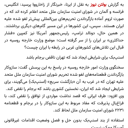
به گزارش
بولتن نیوز
به نقل از ایرنا، خبرنگار از زاخارووا پرسید: انگلیس،
فرانسه و آلمان در شورای امنیت سازمان ملل متحد اعلام کرده اند که در
صورت لزوم آماده بازگرداندن تحریم‌های بین‌المللی پیش‌تر لغو شده علیه
ایران هستند. سپس، این کشورها در این مسیر گام‌های دیگری برداشتند.
در همین حال، دونالد ترامپ، رئیس‌جمهور آمریکا نیز کمپین «فشار
حداکثری» بر ایران را از سر گرفته است؛ موضع وزارت خارجه روسیه در
قبال این تلاش‌های کشورهای غربی در رابطه با ایران چیست؟
اسنپ‌بک برای شرایطی ایجاد شد که تهران ناقض برجام باشد
سخنگوی وزارت امور خارجه روسیه در پاسخ به این پرسش گفت: سازوکار
بازگرداندن قطعنامه‌های لغو شده تحریم شورای امنیت سازمان ملل متحد
علیه تهران که در غرب به آن «بازگشت سریع» (اسنپ‌بک) می‌گویند، برای
شرایطی ایجاد شد که ایران، نخستین کشوری باشد که برجام را نقض کند.
وی افزود: طرف ایرانی که قصد نداشت مواردی از توافق را نقض کند، با
فراغ‌بال پذیرفت که مفاد مربوط به این سازوکار را در برجام و قطعنامه
۲۲۳۱ شورای امنیت سازمان ملل لحاظ کند.
استفاده از بند اسنپ‌بک بدون حل و فصل وضعیت اقدامات غیرقانونی
آمریکا ممکن نیست