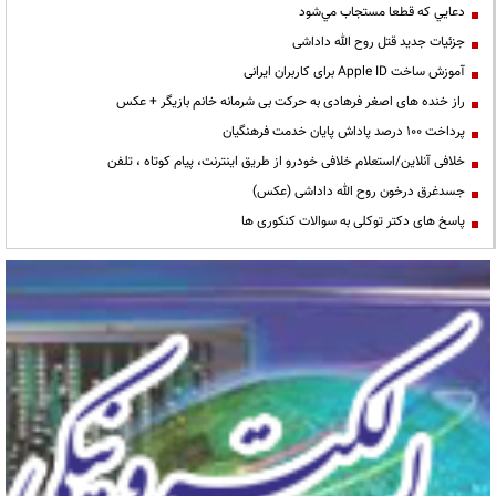
دعايي كه قطعا مستجاب مي‌شود
جزئیات جدید قتل روح الله داداشی
آموزش ساخت Apple ID برای کاربران ایرانی
راز خنده های اصغر فرهادی به حرکت بی شرمانه خانم بازیگر + عکس
پرداخت ۱۰۰ درصد پاداش پایان خدمت فرهنگیان
خلافی آنلاین/استعلام خلافی خودرو از طریق اینترنت، پیام کوتاه ، تلفن
جسدغرق درخون روح الله داداشی (عکس)
پاسخ های دکتر توکلی به سوالات کنکوری ها