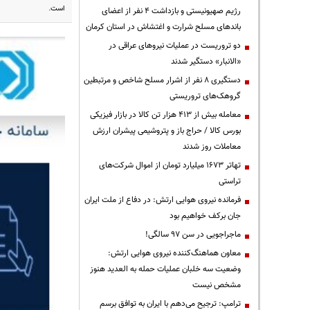
است.
رژیم صهیونیستی و بازداشت ۴ نفر از اعضای
باندهای مسلح شرارت و اغتشاش در استان کرمان
دو تروریست در عملیات نیروهای عراقی در
«الانبار» دستگیر شدند
دستگیری ۸ نفر از اشرار مسلح شاخص و مرتبطین
گروهک‌های تروریستی
معامله بیش از ۴۱۳ هزار تن کالا در بازار فیزیکی
بورس کالا / حراج باز و پتروشیمی پیشران ارزش
معاملات روز شدند
تهاتر ۱۶۷۳ میلیارد تومان از اموال شرکت‌های
تراستی
فرمانده نیروی هوایی ارتش: در دفاع از ملت ایران
جان برکف خواهیم بود
ماجراجویی در سن ۹۷ سالگی!
معاون هماهنگ‌کننده نیروی هوایی ارتش:
وضعیت سه خلبان عملیات حمله به العدید هنوز
مشخص نیست
ترامپ: ترجیح می‌دهم با ایران به توافق برسم