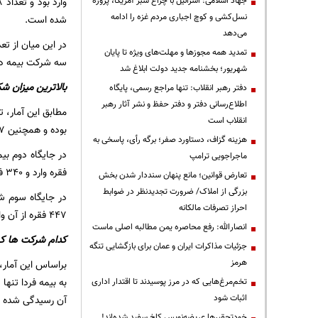
جهاد اسلامی: اسرائیل با چراغ سبز آمریکا، پروژه
نسل‌کشی و کوچ اجباری مردم غزه را ادامه
شده است.
می‌دهد
تمدید همه مجوزها و مهلت‌های ویژه تا پایان
سه شرکت بیمه دانا
شهریور؛ بخشنامه جدید دولت ابلاغ شد
بالاترین میزان ش
دفتر رهبر انقلاب: تنها مراجع رسمی، پایگاه
اطلاع‌رسانی دفتر و دفتر حفظ و نشر آثار رهبر
انقلاب است
بوده و همچنین ۲۷ شکایت دیگر در حال رسیدگی است.
هزینه گزاف، دستاورد صفر؛ برگه رأی، پاسخی به
ماجراجویی ترامپ
فقره وارد و ۳۴۰ فقره ناوارد است و همچنین ۲۳ فقره شکایت دیگر در حال رسیدگی است.
تعارض قوانین؛ مانع پنهان سنددار شدن بخش
بزرگی از املاک/ ضرورت تجدیدنظر در ضوابط
احراز تصرفات مالکانه
۴۴۷ فقره از آن وارد و ۱۴۷ فقره دیگر ناوارد است. همچنین ۱۴ فقره شکایت دیگر طی این مدت در حال رسیدگی است.
انصارالله: رفع محاصره یمن مطالبه اصلی ماست
کدام شرکت ها کمت
جزئیات مذاکرات ایران و عمان برای بازگشایی تنگه
هرمز
براساس این آمار،
تخم‌مرغ‌هایی که در مرز پوسیدند تا اقتدار اداری
اثبات شود
آن رسیدگی شده ا
خودتحقیرها عریضه‌نویس کاخ سفید شده‌اند!