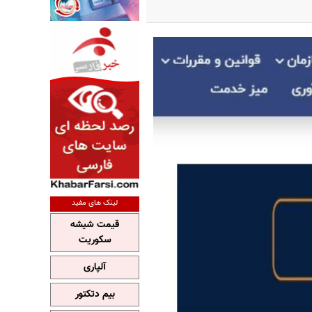
لینک های مفید
قیمت شیشه
سکوریت
آلپاری
بیم دتکتور