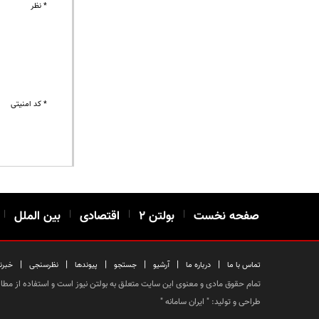
* نظر
* کد امنیتی
صفحه نخست
|
بولتن ۲
|
اقتصادی
|
بین الملل
|
|
|
|
|
|
|
تماس با ما
درباره ما
آرشیو
جستجو
پیوندها
نظرسنجی
خبرن
تمام حقوق مادی و معنوی این سایت متعلق به بولتن نیوز است و استفاده از مطالب
طراحی و تولید: "
ایران سامانه
"