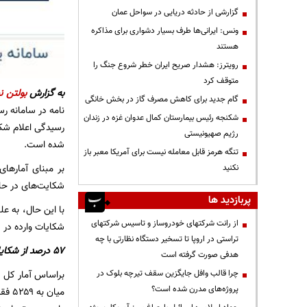
گزارشی از حادثه دریایی در سواحل عمان
ونس: ایرانی‌ها طرف بسیار دشواری برای مذاکره
هستند
رویترز: هشدار صریح ایران خطر شروع جنگ را
متوقف کرد
به گزارش
بولتن نی
گام جدید برای کاهش مصرف گاز در بخش خانگی
نامه در سامانه ر
شکنجه رئیس بیمارستان کمال عدوان غزه در زندان
رسیدگی اعلام شک
رژیم صهیونیستی
شده است.
تنگه هرمز قابل معامله نیست برای آمریکا معبر باز
بر مبنای آمارها
نکنید
شکایت‌های در حا
پربازدید ها
با این حال، به ع
از رانت‌ شرکتهای خودروساز و تاسیس شرکتهای
شکایات وارده در 
تراستی در اروپا تا تسخیر دستگاه نظارتی با چه
۵۷ درصد از شکایات وارد است
هدفی صورت گرفته است
چرا قالب وافل جایگزین سقف تیرچه بلوک در
پروژه‌های مدرن شده است؟