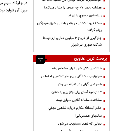
عملیات «نصر ۷» چه هدفی را دنبال می‌کرد؟
مورد آن ناوارد ب
زلزله شهر یاسوج را لرزاند
۴۵۰۰ فروند کشتی در بنادر باهنر و شرق هرمزگان
پهلو گرفتند
جلوگیری از خروج ۳ میلیون دلاری ارز توسط
شرکت صوری در شیراز
پربحث ترین عناوین
هشتمین کلان شهر ایران مشخص شد
سوابق بیمه شدگان روی سایت تامین اجتماعی
همجنس گرایی در شبکه من و تو
13 توصیه آسان برای رفع بوی بد دهان
مشاهده سامانه آنلاين سوابق بیمه
حكم آيت‌الله مكارم درباره شاهين نجفي
سایتهای همسریابی!
دعايي كه قطعا مستجاب مي‌شود