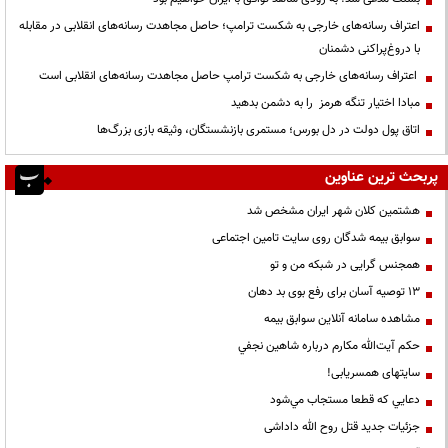
اعتراف رسانه‌های خارجی به شکست ترامپ؛ حاصل مجاهدت رسانه‌های انقلابی در مقابله
با دروغ‌پراکنی دشمنان
اعتراف رسانه‌های خارجی به شکست ترامپ حاصل مجاهدت رسانه‌های انقلابی است
مبادا اختیار تنگه هرمز را به دشمن بدهید
اتاق پول دولت در دل بورس؛ مستمری بازنشستگان، وثیقه بازی بزرگ‌ها
پربحث ترین عناوین
هشتمین کلان شهر ایران مشخص شد
سوابق بیمه شدگان روی سایت تامین اجتماعی
همجنس گرایی در شبکه من و تو
13 توصیه آسان برای رفع بوی بد دهان
مشاهده سامانه آنلاين سوابق بیمه
حكم آيت‌الله مكارم درباره شاهين نجفي
سایتهای همسریابی!
دعايي كه قطعا مستجاب مي‌شود
جزئیات جدید قتل روح الله داداشی