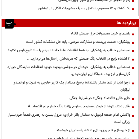
وقوع انفجار در تاسیسات گازی شهر جبیل عربستان
یک کشته و ۱۲ مسموم به دنبال مصرف مشروبات الکلی در نیشابور
پربازدید ها
راهنمای خرید محصولات برق صنعتی ABB
پزشکیان: خدمت بی‌منت و مشارکت مردمی، پایه حل مشکلات کشور است
صمصامی خطاب به پزشکیان: به شما اطلاعات غلط دادند؛ مردم را ساده‌لوح فرض نکنید!
3 اشتباه رایج در انتخاب رنگ صنعتی که هزینه‌اش را سال‌ها می‌پردازید...
صمصامی خطاب به پزشکیان: خودتان در مجلس بودید؛ دیدید انتقادات نمایندگان درباره
گران‌سازی ارز بود، نه واگذاری ایران‌خودرو
«چرا نباید از شما متنفر باشند؟»؛ پاسخ معنادار یک کاربر خارجی به قدرت و توانمندی
ایرانیان
جای خالی «اقتصاد جنگی» در شرایط جنگی
وقتی دیتاسنترها از هوش مصنوعی جلو می‌زنند؛ زنگ خطر برای اقتصاد AI
واکنش امام جمعه اردبیل به سخنان باقر خرازی: دروغ بستن به رهبری قطعاً جرم بسیار
بزرگی است
از خبرسازی تا جریان‌سازی نقشه راه مدیران هوشمند
بسنت مدعی شد: به زودی شاهد توافق با ایران خواهیم بود