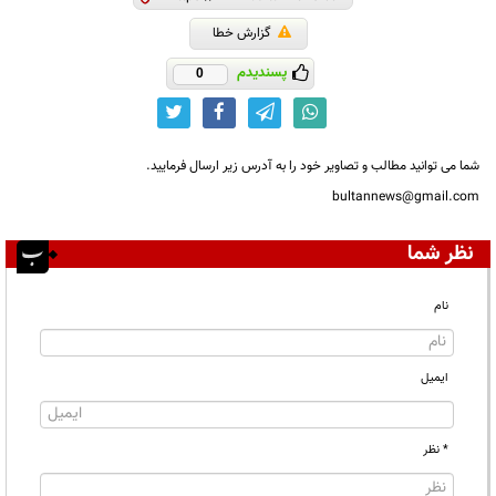
گزارش خطا
پسندیدم
0
شما می توانید مطالب و تصاویر خود را به آدرس زیر ارسال فرمایید.
bultannews@gmail.com
نظر شما
نام
ایمیل
* نظر