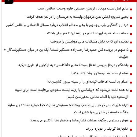
عالم اهل سنت مهاباد : اربعین حسینی جلوه وحدت اسلامی است
یحیی سریع: ارتش یمن مزدوران وابسته به عربستان را در تعز هدف گرفت
دیدار و گفتگوی رئیس‌جمهور با رهبر معظم انقلاب درباره مسائل اقتصادی و نظامی کشور
حمله مسلحانه به قهوه‌خانه‌ای در زاهدان؛ ۲ نفر جان باختند
نماینده ای که به دلیل مشکلات مالی موبایلش را فروخت
۵ متهم در پرونده قتل حمیدرضا رجب‌زاده دستگیر شدند/ یک زن در میان دستگیرشدگان +
جزئیات
واشنگتن درحال بررسی انتقال موشک‌های «آتاکامس» به اوکراین از طریق ترکیه
هشدار صنعا به عربستان: وقت تلف نکنید
اعدام بد است اما قلب تپنده‌ای را از سینه بیرون کشیدن نه!
به همه ثابت می‌شود که دیپلماسی با رژیم پست سعودی بی‌فایده است| برای تنبیه
آل‌سعود باید با اقدام نظامی تحقیرشان کنیم
تاراج هویت ملی در بازار بی‌صاحب پوشاک؛ مسئولان نظارت کجا خوابیده‌اند؟ / زیر سایه
جنگ، جامعه در حال بی‌حیا شدن است
هوش مصنوعی چگونه عملیات فضاپیماها و ماهواره‌ها را تغییر می‌دهد؟
انفجارها کی‌یف را دوباره لرزاند