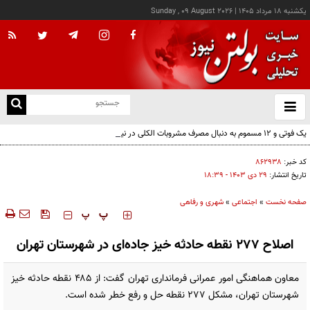
يکشنبه ۱۸ مرداد ۱۴۰۵
|
Sunday , 09 August 2026
از
و
ته
یک فوتی و ۱۲ مسموم به دنبال مصرف مشروبات الکلی در نیشابور
ن
نو
کد خبر:
۸۶۲۹۳۸
تاریخ انتشار:
۲۹ دی ۱۴۰۳ - ۱۸:۳۹
صفحه نخست
»
اجتماعی
»
شهری و رفاهی
‍‍‍ پ
پ
اصلاح ۲۷۷ نقطه حادثه خیز جاده‌ای در شهرستان تهران
معاون هماهنگی امور عمرانی فرمانداری تهران گفت: از ۴۸۵ نقطه حادثه خیز
شهرستان تهران، مشکل ۲۷۷ نقطه حل و رفع خطر شده است.