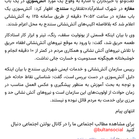
گفت‌وگو با خبرنگاران با اشاره به وقوع یک مورد
آتش‌سوزی
در یک باب
مغازه
در شهرک اسلام‌آباد«تقتقان»
سنندج
، اظهار کرد: آتش‌سوزی یک
باب مغازه در ساعت ۲۰:۵۲ دقیقه از طریق سامانه ۱۲۵ به آتش‌نشانی
اعلام شد که بلافاصله اکیپ‌های آتش‌نشانی سنندج به محل اعزام شدند.
وی با بیان اینکه قسمتی از یونولیت سقف، رنگ، تینر و ابزار کار استادکار
طعمه حریق شد، گفت: با ورود به موقع نیروهای آتش‌نشانی اطفاء حریق
با تلاش نیروهای آتش نشانی و همکاری مردم در کمتر از ۱۰ دقیقه انجام و
خوشبختانه هیچگونه مسدومیت و خسارت جانی نداشت.
رییس سازمان آتش‌نشانی و خدمات ایمنی شهرداری سنندج با بیان اینکه
دلیل آتش‌سوزی در دست بررسی است، گفت: شناسایی نقاط حادثه‌ خیز
و توجه به بحث آموزش به منظور پیشگیری و عکس‌ العمل مناسب در
زمان حوادث از اولویت‌های این سازمان است و نیروهای آتش‌ نشانی حد و
مرزی برای خدمت به مردم قائل نبوده و نیستند.
انتهای پیام
برای مشاهده مطالب اجتماعی ما را در کانال بولتن اجتماعی دنبال
کنید
bultansocial@