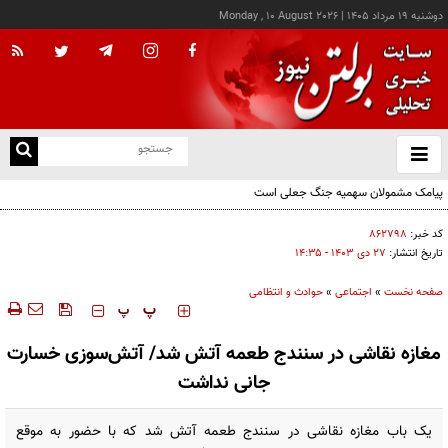
دوشنبه ۱۹ مرداد ۱۴۰۵
|
Monday , 10 August 2026
از
و
ته
ن
نو
کد خبر:
۸۶۲۷۹۸
تاریخ انتشار:
۲۷ دی ۱۴۰۳ - ۱۴:۳۵
صفحه نخست
»
اجتماعی
»
حوادث و انتظامی
‍‍‍ پ
پ
مغازه نقاشی در سنندج طعمه آتش شد/ آتش‌سوزی خسارت
جانی نداشت
یک باب مغازه نقاشی در سنندج طعمه آتش شد که با حضور به موقع