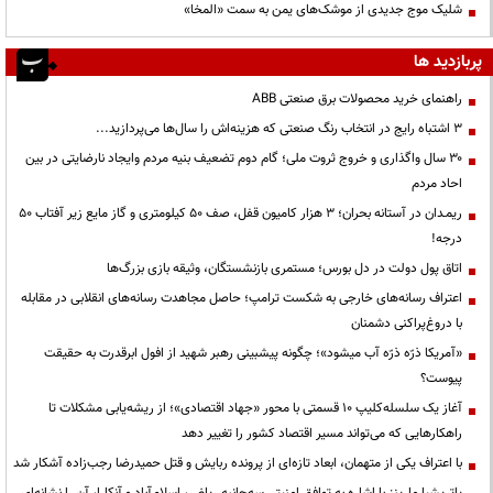
شلیک موج جدیدی از موشک‌های یمن به سمت «المخا»
پربازدید ها
راهنمای خرید محصولات برق صنعتی ABB
3 اشتباه رایج در انتخاب رنگ صنعتی که هزینه‌اش را سال‌ها می‌پردازید...
۳۰ سال واگذاری و خروج ثروت ملی؛ گام دوم تضعیف بنیه مردم وایجاد نارضایتی در بین
احاد مردم
ریمـدان در آستانه بحران؛ ۳ هزار کامیون قفل، صف ۵۰ کیلومتری و گاز مایع زیر آفتاب ۵۰
درجه!
اتاق پول دولت در دل بورس؛ مستمری بازنشستگان، وثیقه بازی بزرگ‌ها
اعتراف رسانه‌های خارجی به شکست ترامپ؛ حاصل مجاهدت رسانه‌های انقلابی در مقابله
با دروغ‌پراکنی دشمنان
«آمریکا ذرّه ذرّه آب میشود»؛ چگونه پیشبینی رهبر شهید از افول ابرقدرت به حقیقت
پیوست؟
آغاز یک سلسله‌کلیپ ۱۰ قسمتی با محور «جهاد اقتصادی»؛ از ریشه‌یابی مشکلات تا
راهکارهایی که می‌تواند مسیر اقتصاد کشور را تغییر دهد
با اعتراف یکی از متهمان، ابعاد تازه‌ای از پرونده ربایش و قتل حمیدرضا رجب‌زاده آشکار شد