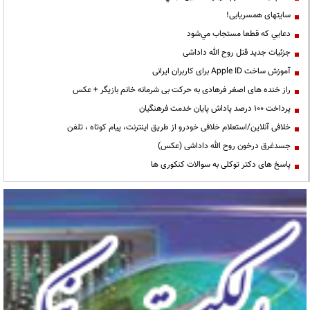
سایتهای همسریابی!
دعايي كه قطعا مستجاب مي‌شود
جزئیات جدید قتل روح الله داداشی
آموزش ساخت Apple ID برای کاربران ایرانی
راز خنده های اصغر فرهادی به حرکت بی شرمانه خانم بازیگر + عکس
پرداخت ۱۰۰ درصد پاداش پایان خدمت فرهنگیان
خلافی آنلاین/استعلام خلافی خودرو از طریق اینترنت، پیام کوتاه ، تلفن
جسدغرق درخون روح الله داداشی (عکس)
پاسخ های دکتر توکلی به سوالات کنکوری ها