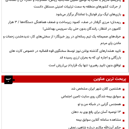
پاتریشیا مارینز با اشاره به توافق امنیتی سه‌جانبه ریاض، اسلام‌آباد و آنکارا، آن را نشانه‌ای
از حرکت کشورهای منطقه به سمت ترتیبات امنیتی مستقل دانست
بازی‌های لیگ برتر فوتبال با تماشاگر برگزار می‌شود
ریمـدان؛ مرزی گرفتار در صف، کمبود زیرساخت و ضعف هماهنگی دستگاه‌ها / ۳ هزار
کامیون در انتظار، رانندگان بدون حتی یک سرویس بهداشتی!
حرف‌های صمیمانه یک تیم رسانه‌ای در روز خبرنگار؛ از سختی‌های کار، ندیده‌شدن زحمات و
ماندن پای مردم
تایید هشدارهای گذشته بولتن نیوز توسط سخنگوی قوه قضائیه در خصوص کارت های
بارزگانی و اجاره ای که به بحران ارزی رسیده اند
توافقِ بدونِ تاییدِ رهبری؛ تنها یک قراردادِ بی‌ارزش است
پربحث ترین عناوین
هشتمین کلان شهر ایران مشخص شد
سوابق بیمه شدگان روی سایت تامین اجتماعی
همجنس گرایی در شبکه من و تو
13 توصیه آسان برای رفع بوی بد دهان
مشاهده سامانه آنلاين سوابق بیمه
حكم آيت‌الله مكارم درباره شاهين نجفي