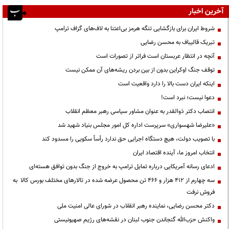
آخرین اخبار
شروط ایران برای بازگشایی تنگه هرمز بی‌اعتنا به لاف‌های گزاف ترامپ
تبریک قالیباف به محسن رضایی
آنچه در انتظار عربستان است فراتر از تصورات است
توقف جنگ اوکراین بدون از بین بردن ریشه‌های آن ممکن نیست
اینکه ایران دست بالا را دارد واقعیت است
دعوا نیست؛ نبرد است!
انتصاب دکتر ذوالقدر به عنوان مشاور سیاسی رهبر معظم انقلاب
«علیرضا شهسواری» سرپرست اداره کل امور مجلس بنیاد شهید شد
با تصویب دولت، هیچ دستگاه اجرایی حق ندارد رأساً سکویی را مسدود کند
انتخاب امروز ما، آینده اقتصاد ایران
ادعای رسانه آمریکایی درباره تمایل ترامپ به خروج از جنگ بدون توافق هسته‌ای
سه چهارم از ۴۱۲ هزار و ۴۶۶ تن محصول عرضه شده در تالارهای مختلف بورس کالا به
فروش نرفت
دکتر محسن رضایی، نماینده رهبر انقلاب در شورای عالی امنیت ملی
واکنش حزب‌الله گنجاندن جنوب لبنان در نقشه‌های رژیم صهیونیستی