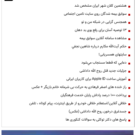
هشتمین کلان شهر ایران مشخص شد
سوابق بیمه شدگان روی سایت تامین اجتماعی
همجنس گرایی در شبکه من و تو
13 توصیه آسان برای رفع بوی بد دهان
مشاهده سامانه آنلاين سوابق بیمه
حكم آيت‌الله مكارم درباره شاهين نجفي
سایتهای همسریابی!
دعايي كه قطعا مستجاب مي‌شود
جزئیات جدید قتل روح الله داداشی
آموزش ساخت Apple ID برای کاربران ایرانی
راز خنده های اصغر فرهادی به حرکت بی شرمانه خانم بازیگر + عکس
پرداخت ۱۰۰ درصد پاداش پایان خدمت فرهنگیان
خلافی آنلاین/استعلام خلافی خودرو از طریق اینترنت، پیام کوتاه ، تلفن
جسدغرق درخون روح الله داداشی (عکس)
پاسخ های دکتر توکلی به سوالات کنکوری ها