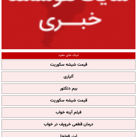
لینک های مفید
قیمت شیشه سکوریت
آلپاری
بیم دتکتور
قیمت شیشه سکوریت
فیلم آپنه خواب
درمان قطعی خروپف در خواب
لیزر فوتونا