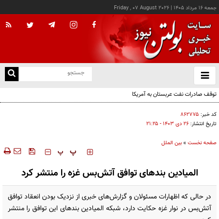
جمعه ۱۶ مرداد ۱۴۰۵
|
Friday , 07 August 2026
از
و
ته
توقف صادرات نفت عربستان به آمریکا
ن
نو
کد خبر:
۸۶۲۷۷۵
تاریخ انتشار:
۲۶ دی ۱۴۰۳ - ۲۱:۲۵
صفحه نخست
»
بین الملل
‍‍‍ پ
پ
المیادین بندهای توافق آتش‌بس غزه را منتشر کرد
در حالی که اظهارات مسئولان ‌و گزارش‌های خبری از نزدیک بودن انعقاد توافق
آتش‌بس در نوار غزه حکایت دارد، شبکه المیادین بندهای این توافق را منتشر