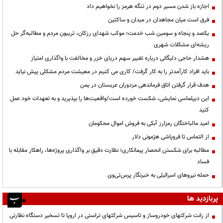
اجازه باز شدن مسیر دوم در تنگه هرمز را نخواهیم داد
فرق است میان مجاهدان در میدان و ساکتین
یکصد و پنجاه و سومین شب خدمت؛ موکب شهدای رزکان، تریبون مردم و مطالبه‌گر حل
ریشه‌ای مشکلات شهری
هشدار حاجی دلیگانی درباره تغییر سهم دریای خزر و مخالفت با واگذاری امتیاز
باید افراد کارآمدتر را به کار گرفت/ کاری می کنیم در معیشت مردم مشکلی پیش نیاید
هدف قرار گرفتن اتاق‌ فرماندهی مزدوران عربستان در یمن
این دیپلماسی نمایشی، شکست خورده است/واقعیت‌ها را بپذیرید و به تعهدات خود عمل
کنید
امید مالباختگان رمزارز آبکی به فروش اموال محکومان
از التماس تا فروپاشی هژمونی دلار
مطالبه برای شکستن انحصار پیمانکاری؛ نظارت دقیق بر واگذاری پروژه‌ها، راهکار مقابله با
فساد
حمله نیروهای اسرائیلی به خبرنگار پرس‌تی‌وی
پربازدید ها
از رانت‌ شرکتهای خودروساز و تاسیس شرکتهای تراستی در اروپا تا تسخیر دستگاه نظارتی