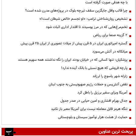
با چه هدفی صورت گرفته است
چرا قالب وافل جایگزین سقف تیرچه بلوک در پروژه‌های مدرن شده است؟
تشخیص روان‌شناختی ترامپ: «او تجسم خالص شیطان است!»
تخم‌مرغ‌هایی که در مرز پوسیدند تا اقتدار اداری اثبات شود
۲ گزینه صنعا برای ریاض
گستره امپراتوری ایران در ۵ قرن پیش از میلاد؛ تصویری از ایران ۲۵ قرن پیش
میانکاله در آتش می‌سوزد
پزشکیان: تنها کسانی که در خیابان بودند ایران را نگه نداشتند همه سهیم هستند
پارچه فروشی که هیچ نسبتی با بانک آینده ندارد!
زلزله شهر یاسوج را لرزاند
نقض آتش‌بس و حملات رژیم صهیونیستی به جنوب لبنان
آمریکا ویزای سفیر برزیل را باطل کرد
جدال بهرام افشاری و امین حیایی در صدر جدول
تنگه هرمز قابل معامله نیست برای آمریکا معبر باز نکنید
حمایت از هشت هزار نوآموز سیستان و بلوچستانی
پربحث ترین عناوین