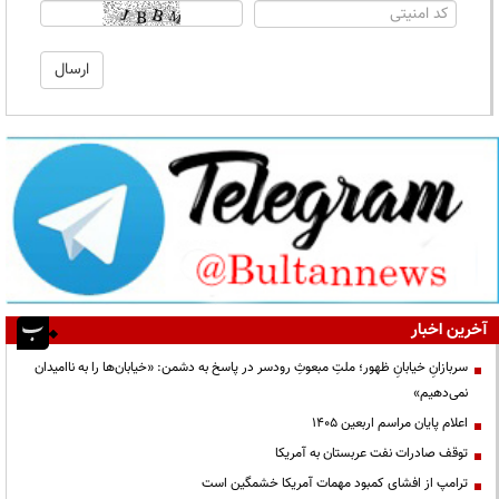
آخرین اخبار
سربازانِ خیابانِ ظهور؛ ملتِ مبعوثِ رودسر در پاسخ به دشمن: «خیابان‌ها را به ناامیدان
نمی‌دهیم»
اعلام پایان مراسم اربعین ۱۴۰۵
توقف صادرات نفت عربستان به آمریکا
ترامپ از افشای کمبود مهمات آمریکا خشمگین است