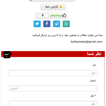
گزارش خطا
پسندیدم
0
شما می توانید مطالب و تصاویر خود را به آدرس زیر ارسال فرمایید.
bultannews@gmail.com
نظر شما
نام
ایمیل
* نظر