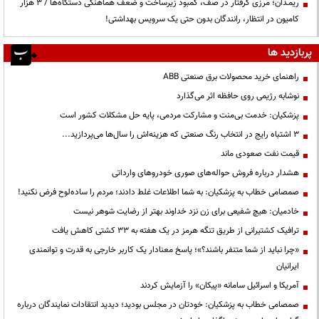
ریمـدان؛ مرزی گرفتار در صف، کمبود زیرساخت و ضعف هماهنگی دستگاه‌ها / ۳ هزار
کامیون در انتظار، رانندگان بدون حتی یک سرویس بهداشتی!
پربازدید ها
راهنمای خرید محصولات برق صنعتی ABB
نوشابه رژیمی روی حافظه اثر می‌گذارد
پزشکیان: خدمت بی‌منت و مشارکت مردمی، پایه حل مشکلات کشور است
3 اشتباه رایج در انتخاب رنگ صنعتی که هزینه‌اش را سال‌ها می‌پردازید...
قیمت نفت صعودی ماند
هشدار درباره فروش حواله‌های صوری خودروهای وارداتی
صمصامی خطاب به پزشکیان: به شما اطلاعات غلط دادند؛ مردم را ساده‌لوح فرض نکنید!
خادمیان: هیچ شفیعی برای زن نزد خداوند بهتر از رضایت شوهر نیست
ترافیک کشتیرانی از طریق تنگه هرمز در یک هفته به ۳۳ کشتی کاهش یافت
«چرا نباید از شما متنفر باشند؟»؛ پاسخ معنادار یک کاربر خارجی به قدرت و توانمندی
ایرانیان
آمریکا و اسرائیل سامانه «پیکان» را آزمایش کردند
صمصامی خطاب به پزشکیان: خودتان در مجلس بودید؛ دیدید انتقادات نمایندگان درباره