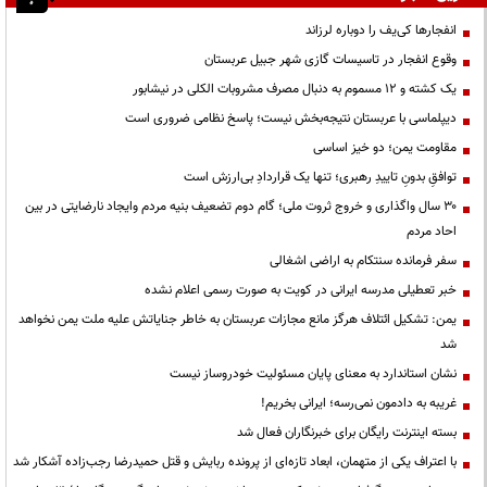
انفجارها کی‌یف را دوباره لرزاند
وقوع انفجار در تاسیسات گازی شهر جبیل عربستان
یک کشته و ۱۲ مسموم به دنبال مصرف مشروبات الکلی در نیشابور
دیپلماسی با عربستان نتیجه‌بخش نیست؛ پاسخ نظامی ضروری است
مقاومت یمن؛ دو خیز اساسی
توافقِ بدونِ تاییدِ رهبری؛ تنها یک قراردادِ بی‌ارزش است
۳۰ سال واگذاری و خروج ثروت ملی؛ گام دوم تضعیف بنیه مردم وایجاد نارضایتی در بین
احاد مردم
سفر فرمانده سنتکام به اراضی اشغالی
خبر تعطیلی مدرسه ایرانی در کویت به صورت رسمی اعلام نشده
یمن: تشکیل ائتلاف هرگز مانع مجازات عربستان به خاطر جنایاتش علیه ملت یمن نخواهد
شد
نشان استاندارد به معنای پایان مسئولیت خودروساز نیست
غریبه به دادمون نمی‌رسه؛ ایرانی بخریم!
بسته اینترنت رایگان برای خبرنگاران فعال شد
با اعتراف یکی از متهمان، ابعاد تازه‌ای از پرونده ربایش و قتل حمیدرضا رجب‌زاده آشکار شد