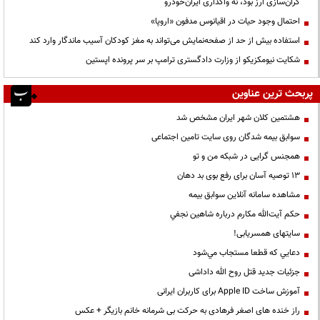
گران‌سازی ارز بود، نه واگذاری ایران‌خودرو
احتمال وجود حیات در اقیانوس مدفون «اروپا»
استفاده بیش از حد از صفحه‌نمایش می‌تواند به مغز کودکان آسیب ماندگار وارد کند
شکایت نیومکزیکو از وزارت دادگستری ترامپ بر سر پرونده اپستین
پربحث ترین عناوین
هشتمین کلان شهر ایران مشخص شد
سوابق بیمه شدگان روی سایت تامین اجتماعی
همجنس گرایی در شبکه من و تو
13 توصیه آسان برای رفع بوی بد دهان
مشاهده سامانه آنلاين سوابق بیمه
حكم آيت‌الله مكارم درباره شاهين نجفي
سایتهای همسریابی!
دعايي كه قطعا مستجاب مي‌شود
جزئیات جدید قتل روح الله داداشی
آموزش ساخت Apple ID برای کاربران ایرانی
راز خنده های اصغر فرهادی به حرکت بی شرمانه خانم بازیگر + عکس