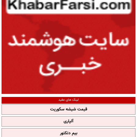
لینک های مفید
قیمت شیشه سکوریت
آلپاری
بیم دتکتور