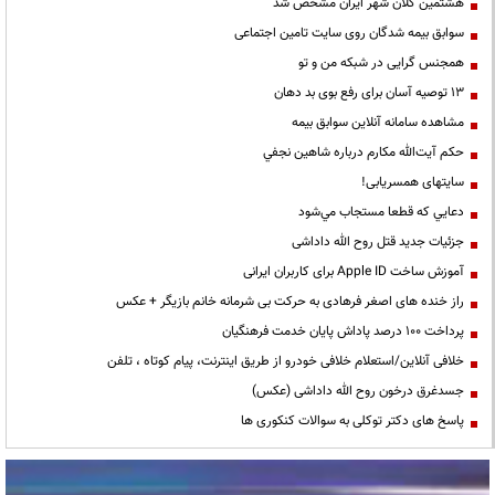
هشتمین کلان شهر ایران مشخص شد
سوابق بیمه شدگان روی سایت تامین اجتماعی
همجنس گرایی در شبکه من و تو
13 توصیه آسان برای رفع بوی بد دهان
مشاهده سامانه آنلاين سوابق بیمه
حكم آيت‌الله مكارم درباره شاهين نجفي
سایتهای همسریابی!
دعايي كه قطعا مستجاب مي‌شود
جزئیات جدید قتل روح الله داداشی
آموزش ساخت Apple ID برای کاربران ایرانی
راز خنده های اصغر فرهادی به حرکت بی شرمانه خانم بازیگر + عکس
پرداخت ۱۰۰ درصد پاداش پایان خدمت فرهنگیان
خلافی آنلاین/استعلام خلافی خودرو از طریق اینترنت، پیام کوتاه ، تلفن
جسدغرق درخون روح الله داداشی (عکس)
پاسخ های دکتر توکلی به سوالات کنکوری ها