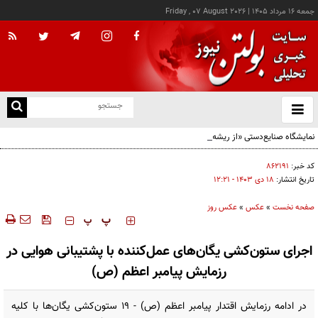
جمعه ۱۶ مرداد ۱۴۰۵
|
Friday , 07 August 2026
از
و
ته
نمایشگاه صنایع‌دستی «از ریشه تا امروز» - کرج
ن
نو
کد خبر:
۸۶۲۱۹۱
تاریخ انتشار:
۱۸ دی ۱۴۰۳ - ۱۲:۲۱
صفحه نخست
»
عکس
»
عکس روز
‍‍‍ پ
پ
اجرای ستون‌کشی یگان‌های عمل‌کننده با پشتیبانی هوایی در
رزمایش پیامبر اعظم (ص)
در ادامه رزمایش اقتدار پیامبر اعظم (ص) - ۱۹ ستون‌کشی یگان‌ها با کلیه