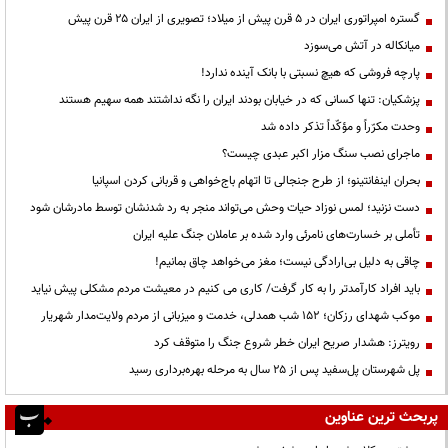
گستره امپراتوری ایران در ۵ قرن پیش از میلاد؛ تصویری از ایران ۲۵ قرن پیش
میانکاله در آتش می‌سوزد
پارچه فروشی که هیچ نسبتی با بانک آینده ندارد!
پزشکیان: تنها کسانی که در خیابان بودند ایران را نگه نداشتند همه سهیم هستند
وحدت مکرّراً و مؤکّداً تذکر داده شد
ماجرای نصب سنگ مزار اکبر عبدی چیست؟
بحران اینفانتینو؛ از طرح جنجالی تا اتهام باج‌خواهی و قربانی کردن اسپانیا
دست نزنید؛ لمس نوزاد حیات وحش می‌تواند منجر به رد شدنشان توسط مادرشان شود
تأملی بر خسارت‌های نامرئی وارد شده بر عاملان جنگ علیه ایران
چاقی به دلیل بی‌ارادگی نیست؛ مغز می‌خواهد چاق بمانیم!
باید افراد کارآمدتر را به کار گرفت/ کاری می کنیم در معیشت مردم مشکلی پیش نیاید
موکب شهدای رزکان؛ ۱۵۲ شب همدلی، خدمت و میزبانی از مردم ولایت‌مدار شهریار
رویترز: هشدار صریح ایران خطر شروع جنگ را متوقف کرد
پل شهرستان پل‌سفید پس از ۲۵ سال به مرحله بهره‌برداری رسید
پربحث ترین عناوین