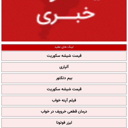
لینک های مفید
قیمت شیشه سکوریت
آلپاری
بیم دتکتور
قیمت شیشه سکوریت
فیلم آپنه خواب
درمان قطعی خروپف در خواب
لیزر فوتونا