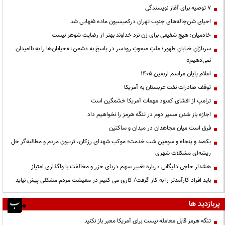
۷ توصیه برای آغاز نویسندگی
احیای شن‌چاله‌های جنوب تهران درکمیسیون ماده ۵نهایی شد
خادمیان: هیچ شفیعی برای زن نزد خداوند بهتر از رضایت شوهر نیست
سربازانِ خیابانِ ظهور؛ ملتِ مبعوثِ رودسر در پاسخ به دشمن: «خیابان‌ها را به ناامیدان
نمی‌دهیم»
اعلام پایان مراسم اربعین ۱۴۰۵
توقف صادرات نفت عربستان به آمریکا
ترامپ از افشای کمبود مهمات آمریکا خشمگین است
اجازه باز شدن مسیر دوم در تنگه هرمز را نخواهیم داد
فرق است میان مجاهدان در میدان و ساکتین
یکصد و پنجاه و سومین شب خدمت؛ موکب شهدای رزکان، تریبون مردم و مطالبه‌گر حل
ریشه‌ای مشکلات شهری
هشدار حاجی دلیگانی درباره تغییر سهم دریای خزر و مخالفت با واگذاری امتیاز
باید افراد کارآمدتر را به کار گرفت/ کاری می کنیم در معیشت مردم مشکلی پیش نیاید
پربازدید ها
تنگه هرمز قابل معامله نیست برای آمریکا معبر باز نکنید