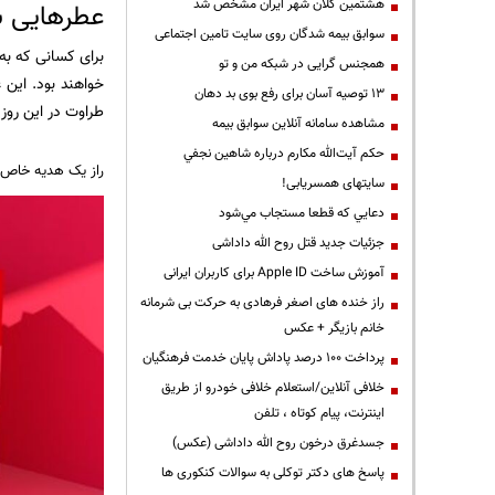
هشتمین کلان شهر ایران مشخص شد
عطرهایی با
سوابق بیمه شدگان روی سایت تامین اجتماعی
برای کسانی که به 
همجنس گرایی در شبکه من و تو
خواهند بود. این 
13 توصیه آسان برای رفع بوی بد دهان
طراوت در این روز
مشاهده سامانه آنلاين سوابق بیمه
حكم آيت‌الله مكارم درباره شاهين نجفي
راز یک هدیه خاص
سایتهای همسریابی!
دعايي كه قطعا مستجاب مي‌شود
جزئیات جدید قتل روح الله داداشی
آموزش ساخت Apple ID برای کاربران ایرانی
راز خنده های اصغر فرهادی به حرکت بی شرمانه
خانم بازیگر + عکس
پرداخت ۱۰۰ درصد پاداش پایان خدمت فرهنگیان
خلافی آنلاین/استعلام خلافی خودرو از طریق
اینترنت، پیام کوتاه ، تلفن
جسدغرق درخون روح الله داداشی (عکس)
پاسخ های دکتر توکلی به سوالات کنکوری ها