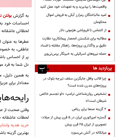
واقعیت‌ها را بپذیرید و به تعهدات خود عمل کنید
امید مالباختگان رمزارز آبکی به فروش اموال
به گزارش
بولتن نی
محکومان
احساسات خود به ه
از التماس تا فروپاشی هژمونی دلار
لحظاتی عاشقانه ا
مطالبه برای شکستن انحصار پیمانکاری؛ نظارت
عطرها به عنوان ا
دقیق بر واگذاری پروژه‌ها، راهکار مقابله با فساد
عاطفی، به خصوص 
حمله نیروهای اسرائیلی به خبرنگار پرس‌تی‌وی
پر از احساس باشد
دل شما به فرد مور
پربازدید ها
به همین دلیل، ما
چرا قالب وافل جایگزین سقف تیرچه بلوک در
معنادار برای عزیز
پروژه‌های مدرن شده است؟
رایحه‌ها
تشخیص روان‌شناختی ترامپ: «او تجسم خالص
شیطان است!»
۲ گزینه صنعا برای ریاض
وقتی صحبت از عطر
لحظات عاشقانه ب
گستره امپراتوری ایران در ۵ قرن پیش از میلاد؛
تصویری از ایران ۲۵ قرن پیش
خرید هدیه ولنتاین
بهترین گزینه باشن
میانکاله در آتش می‌سوزد