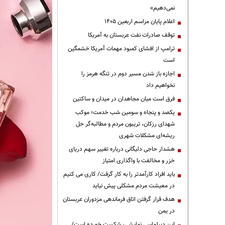
نمی‌دهیم»
اعلام پایان مراسم اربعین ۱۴۰۵
توقف صادرات نفت عربستان به آمریکا
ترامپ از افشای کمبود مهمات آمریکا خشمگین
است
اجازه باز شدن مسیر دوم در تنگه هرمز را
نخواهیم داد
فرق است میان مجاهدان در میدان و ساکتین
یکصد و پنجاه و سومین شب خدمت؛ موکب
شهدای رزکان، تریبون مردم و مطالبه‌گر حل
ریشه‌ای مشکلات شهری
هشدار حاجی دلیگانی درباره تغییر سهم دریای
خزر و مخالفت با واگذاری امتیاز
باید افراد کارآمدتر را به کار گرفت/ کاری می کنیم
در معیشت مردم مشکلی پیش نیاید
هدف قرار گرفتن اتاق‌ فرماندهی مزدوران عربستان
در یمن
این دیپلماسی نمایشی، شکست خورده است/