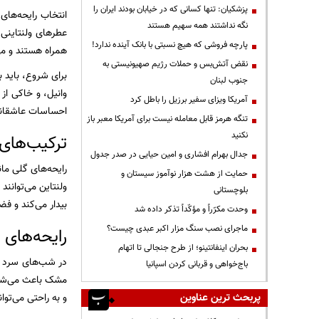
پزشکیان: تنها کسانی که در خیابان بودند ایران را
انتخاب رایحه‌های 
نگه نداشتند همه سهیم هستند
عطرهای ولنتاینی 
پارچه فروشی که هیچ نسبتی با بانک آینده ندارد!
همراه هستند و می
نقض آتش‌بس و حملات رژیم صهیونیستی به
برای شروع، باید ب
جنوب لبنان
وانیل، و خاکی از
آمریکا ویزای سفیر برزیل را باطل کرد
احساسات عاشقانه 
تنگه هرمز قابل معامله نیست برای آمریکا معبر باز
نکنید
ترکیب‌های
جدال بهرام افشاری و امین حیایی در صدر جدول
رایحه‌های گلی مان
حمایت از هشت هزار نوآموز سیستان و
ولنتاین می‌توانن
بلوچستانی
بیدار می‌کند و فضا
وحدت مکرّراً و مؤکّداً تذکر داده شد
ماجرای نصب سنگ مزار اکبر عبدی چیست؟
رایحه‌های 
بحران اینفانتینو؛ از طرح جنجالی تا اتهام
در شب‌های سرد ول
باج‌خواهی و قربانی کردن اسپانیا
مشک باعث می‌شوند
پربحث ترین عناوین
و به راحتی می‌توا