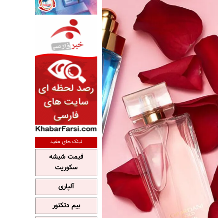
لینک های مفید
قیمت شیشه
سکوریت
آلپاری
بیم دتکتور