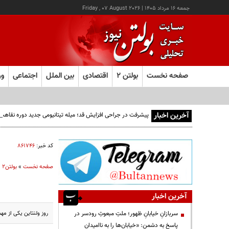
جمعه ۱۶ مرداد ۱۴۰۵
|
Friday , 07 August 2026
صفحه نخست
بولتن ۲
اقتصادی
بین الملل
اجتماعی
ور
آخرین اخبار
پیشرفت در جراحی افزایش قد؛ میله تیتانیومی جدید دوره نقاهت
کد خبر:
۸۶۱۷۴۶
صفحه نخست
»
بولتن2
»
آخرین اخبار
روز ولنتاین یکی از م
سربازانِ خیابانِ ظهور؛ ملتِ مبعوثِ رودسر در
پاسخ به دشمن: «خیابان‌ها را به ناامیدان