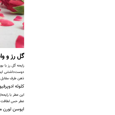
گل رز و وا
رایحه گل رز با ب
دوست‌داشتنی ایجا
ذهن طرف مقابل می‌
کلوئه ادوپرفیوم زنانه (rfum
این عطر با رایحه‌
عطر حس لطافت و ش
ایوسن لورن مون پاریس (Paris