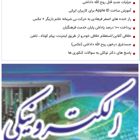
جزئیات جدید قتل روح الله داداشی
آموزش ساخت Apple ID برای کاربران ایرانی
راز خنده های اصغر فرهادی به حرکت بی شرمانه خانم بازیگر + عکس
پرداخت ۱۰۰ درصد پاداش پایان خدمت فرهنگیان
خلافی آنلاین/استعلام خلافی خودرو از طریق اینترنت، پیام کوتاه ، تلفن
جسدغرق درخون روح الله داداشی (عکس)
پاسخ های دکتر توکلی به سوالات کنکوری ها