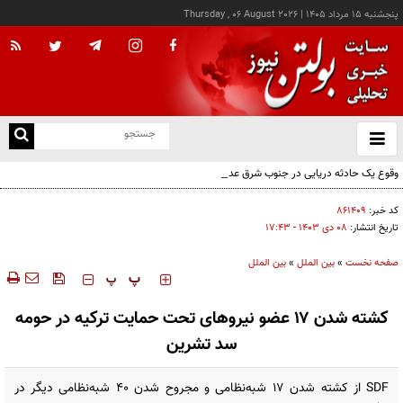
پنجشنبه ۱۵ مرداد ۱۴۰۵
|
Thursday , 06 August 2026
از
و
ته
وقوع یک حادثه دریایی در جنوب شرق عدن
ن
نو
کد خبر:
۸۶۱۴۰۹
تاریخ انتشار:
۰۸ دی ۱۴۰۳ - ۱۷:۴۳
صفحه نخست
»
بین الملل
»
بین الملل
‍‍‍ پ
پ
کشته شدن ۱۷ عضو نیروهای تحت حمایت ترکیه در حومه
سد تشرین
SDF از کشته شدن ۱۷ شبه‌نظامی و مجروح شدن ۴۰ شبه‌نظامی دیگر در