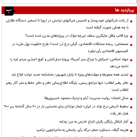
پربازدید ها
از رانت‌ شرکتهای خودروساز و تاسیس شرکتهای تراستی در اروپا تا تسخیر دستگاه نظارتی
با چه هدفی صورت گرفته است
چرا قالب وافل جایگزین سقف تیرچه بلوک در پروژه‌های مدرن شده است؟
صمصامی: ریشه مشکلات اقتصادی، گرانی نرخ ارز است/ طرح «تقویت پول ملی» در
کمیسیون اقتصادی رأی نیاورد
جهاد اسلامی: اسرائیل با چراغ سبز آمریکا، پروژه نسل‌کشی و کوچ اجباری مردم غزه را
ادامه می‌دهد
تمدید همه مجوزها و مهلت‌های ویژه تا پایان شهریور؛ بخشنامه جدید دولت ابلاغ شد
دفتر رهبر انقلاب: تنها مراجع رسمی، پایگاه اطلاع‌رسانی دفتر و دفتر حفظ و نشر آثار رهبر
انقلاب است
مدالِ اعتماد؛ روایت مدیریت آرام و نزدیک محمود خسروی‌وفا
سقوط تاریخی نرخ تولد در ایران؛ شمار نوزادان برای نخستین بار در ۶۰ سال گذشته زیر ۹۰۰
هزار نفر رفت
آغاز انتقال رایگان زائران اتباع خارجی به مرز چذابه
هزینه گزاف، دستاورد صفر؛ برگه رأی، پاسخی به ماجراجویی ترامپ