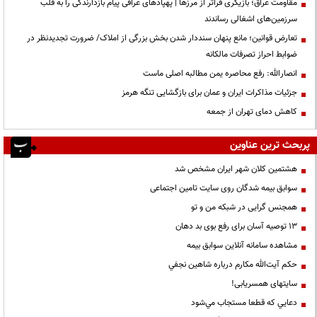
مقاومت عراق؛ بازیگری فراتر از مرزها | پهپادهای عراقی پیام بازدارندگی را به قلب
سرزمین‌های اشغالی رساندند
تعارض قوانین؛ مانع پنهان سنددار شدن بخش بزرگی از املاک/ ضرورت تجدیدنظر در
ضوابط احراز تصرفات مالکانه
انصارالله: رفع محاصره یمن مطالبه اصلی ماست
جزئیات مذاکرات ایران و عمان برای بازگشایی تنگه هرمز
کاهش دمای تهران از جمعه
پربحث ترین عناوین
هشتمین کلان شهر ایران مشخص شد
سوابق بیمه شدگان روی سایت تامین اجتماعی
همجنس گرایی در شبکه من و تو
13 توصیه آسان برای رفع بوی بد دهان
مشاهده سامانه آنلاين سوابق بیمه
حكم آيت‌الله مكارم درباره شاهين نجفي
سایتهای همسریابی!
دعايي كه قطعا مستجاب مي‌شود