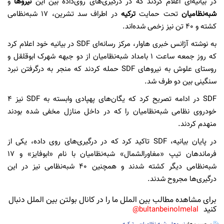
در بیانیه‌ای اعلام کردند که در درگیری‌های روی‌داده بین این
نیروها
و
شبه‌نظامیان
تحت حمایت
ترکیه
در اطراف سد تشرین، ۱۷ شبه‌نظامی
کشته و ۴۰ تن نیز زخمی شده‌اند.
به نوشته آژانس خبری هاوار، مرکز رسانه‌ای SDF در بیانیه خود اعلام کرد
که روز جمعه ساعت ۱ بامداد شبه‌نظامیان از دو جبهه شهرک ابوقلقل و
روستای علوش به نیروهای SDF حمله کردند که منجر به درگرفتن نبرد
سنگینی بین دو طرف شد.
SDF در ادامه تصریح کرد که یگان‌های پهپادی وابسته به SDF نیز ۴
خودروی نظامی شبه‌نظامیان را که در داخل منازل مخفی شده بودند
منهدم کردند.
در پایان بیانیه، SDF تاکید کرد که در درگیری‌های روی داده، یکی از
فرماندهان تیپ «مغاورالشمال» شبه‌نظامیان با نام «ابوفایز» و ۱۷
شبه‌نظامی دیگر کشته شدند و همچنین ۴۰ شبه‌نظامی نیز در این
درگیری‌ها مجروح شدند.
برای مشاهده مطالب بین الملل ما را در کانال بولتن بین الملل دنبال
کنید
bultanbeinolmelal@