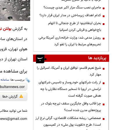
ماجرای نصب سنگ مزار اکبر عبدی چیست؟
کدام اهداف زیرساختی در مدار ایران قرار دارد؟
بحران اینفانتینو؛ از طرح جنجالی تا اتهام
به گزارش
بولتن نی
باج‌خواهی و قربانی کردن اسپانیا
رویترز مدعی شد: وزارت خزانه‌داری آمریکا برخی
در استان‌های ساح
تحریم‌های مرتبط با ایران را لغو کرد
هوای تهران، قزوی
پربازدید ها
استان تهران از دی
شیخ نعیم قاسم: توافق ایران و آمریکا، اسرائیل را
برای مشاهده مطا
مهار کرد
برچسب ها:
سامانه 
از رانت‌ شرکتهای خودروساز و تاسیس شرکتهای
تراستی در اروپا تا تسخیر دستگاه نظارتی با چه
هدفی صورت گرفته است
گزارش خطا
چرا قالب وافل جایگزین سقف تیرچه بلوک در
پروژه‌های مدرن شده است؟
شما می توانید مطالب 
صمصامی: ریشه مشکلات اقتصادی، گرانی نرخ ارز
nnews@gmail.com
است/ طرح «تقویت پول ملی» در کمیسیون