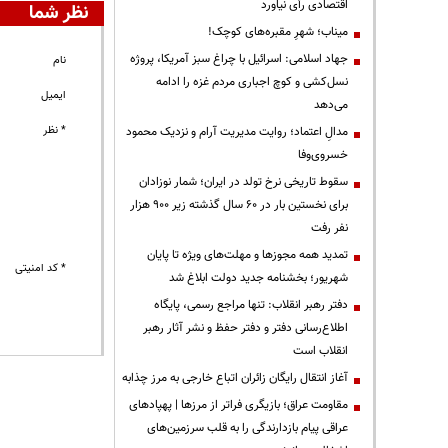
اقتصادی رأی نیاورد
نظر شما
میناب؛ شهرِ مقبره‌های کوچک!
جهاد اسلامی: اسرائیل با چراغ سبز آمریکا، پروژه
نام
نسل‌کشی و کوچ اجباری مردم غزه را ادامه
ایمیل
می‌دهد
* نظر
مدالِ اعتماد؛ روایت مدیریت آرام و نزدیک محمود
خسروی‌وفا
سقوط تاریخی نرخ تولد در ایران؛ شمار نوزادان
برای نخستین بار در ۶۰ سال گذشته زیر ۹۰۰ هزار
نفر رفت
تمدید همه مجوزها و مهلت‌های ویژه تا پایان
* کد امنیتی
شهریور؛ بخشنامه جدید دولت ابلاغ شد
دفتر رهبر انقلاب: تنها مراجع رسمی، پایگاه
اطلاع‌رسانی دفتر و دفتر حفظ و نشر آثار رهبر
انقلاب است
آغاز انتقال رایگان زائران اتباع خارجی به مرز چذابه
مقاومت عراق؛ بازیگری فراتر از مرزها | پهپادهای
عراقی پیام بازدارندگی را به قلب سرزمین‌های