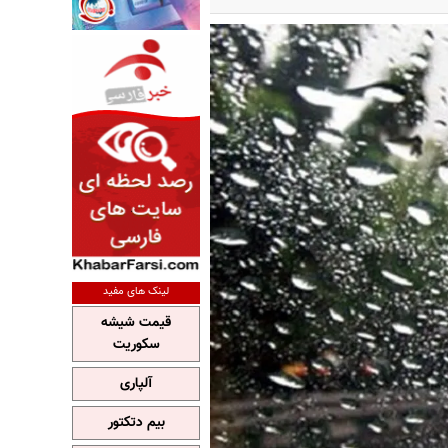
لینک های مفید
قیمت شیشه
سکوریت
آلپاری
بیم دتکتور