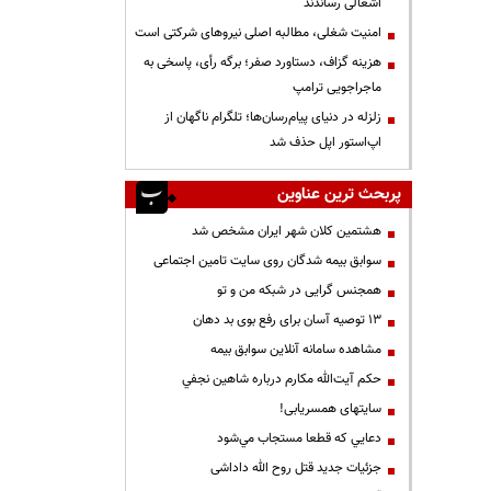
اشغالی رساندند
‌امنیت شغلی، مطالبه اصلی نیروهای شرکتی است
هزینه گزاف، دستاورد صفر؛ برگه رأی، پاسخی به
ماجراجویی ترامپ
زلزله در دنیای پیام‌رسان‌ها؛ تلگرام ناگهان از
اپ‌استور اپل حذف شد
پربحث ترین عناوین
هشتمین کلان شهر ایران مشخص شد
سوابق بیمه شدگان روی سایت تامین اجتماعی
همجنس گرایی در شبکه من و تو
13 توصیه آسان برای رفع بوی بد دهان
مشاهده سامانه آنلاين سوابق بیمه
حكم آيت‌الله مكارم درباره شاهين نجفي
سایتهای همسریابی!
دعايي كه قطعا مستجاب مي‌شود
جزئیات جدید قتل روح الله داداشی