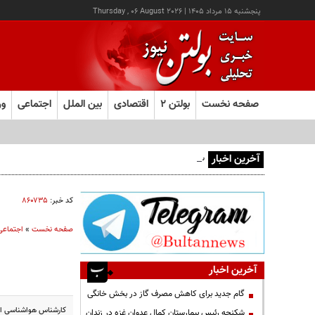
پنجشنبه ۱۵ مرداد ۱۴۰۵
|
Thursday , 06 August 2026
صفحه نخست
بولتن ۲
اقتصادی
بین الملل
اجتماعی
ور
آخرین اخبار
سرقت طلاجات بانوان مسن در کرمان با همراهی پسربچه ۱۲ ساله
کد خبر:
۸۶۰۷۳۵
صفحه نخست
»
اجتماعی
آخرین اخبار
گام جدید برای کاهش مصرف گاز در بخش خانگی
کارشناس هواشناسی اعل
شکنجه رئیس بیمارستان کمال عدوان غزه در زندان