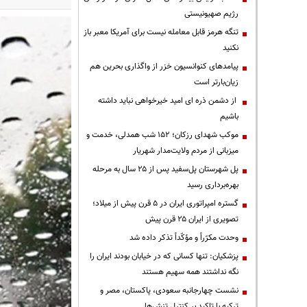
رژیم صهیونیستی
تنگه هرمز قابل معامله نیست برای آمریکا معبر باز
نکنید
پیامدهای کنوانسیون خزر از واگذاری بحرین هم
زیان‌بارتر است
از دشمن ذره ای امید خیرخواهی نباید داشته
باشیم
موکب شهدای رزکان؛ ۱۵۲ شب همدلی، خدمت و
میزبانی از مردم ولایت‌مدار شهریار
پل شهرستان پل‌سفید پس از ۲۵ سال به مرحله
بهره‌برداری رسید
گستره امپراتوری ایران در ۵ قرن پیش از میلاد؛
تصویری از ایران ۲۵ قرن پیش
وحدت مکرّراً و مؤکّداً تذکر داده شد
پزشکیان: تنها کسانی که در خیابان بودند ایران را
نگه نداشتند همه سهیم هستند
نشست چهارجانبه سعودی، پاکستان، مصر و
ترکیه با تاکید بر کنترل تنش‌ها