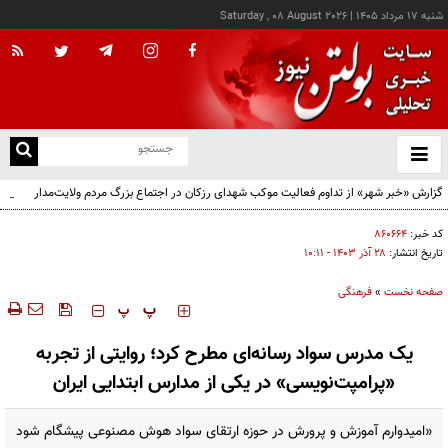
شنبه ۱۷ مرداد ۱۴۰۵
|
Saturday , 08 August 2026
از
و
ته
گزارش «خبر شهر» از تداوم فعالیت موکب شهدای رزکان در اجتماع بزرگ مردم ولایت‌مدار
ن
شهرستان شهریار
نو
کد خبر:
۸۶۰۶۶۴
تاریخ انتشار:
۲۸ آذر ۱۴۰۳ - ۱۰:۱۱
صفحه نخست
»
فرهنگی
‍‍‍ پ
پ
یک مدرس سواد رسانه‌ای مطرح کرد؛ روایتی از تجربه
«پرامپت‌نویسی» در یکی از مدارس ابتدایی ایران
«امیدوارم آموزش و پرورش در حوزه ارتقای سواد هوش مصنوعی پیشگام شود