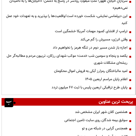
سربازانِ خیابانِ ظهور؛ ملتِ مبعوثِ رودسر در پاسخ به دشمن: «خیابان‌ها را به ناامیدان
نمی‌دهیم»
این دیپلماسی نمایشی، شکست خورده است/واقعیت‌ها را بپذیرید و به تعهدات خود عمل
کنید
ترامپ از افشای کمبود مهمات آمریکا خشمگین است
وقتی انرژی، مسیرش را گم می‌کند
اجازه باز شدن مسیر دوم در تنگه هرمز را نخواهیم داد
یکصد و پنجاه و سومین شب خدمت؛ موکب شهدای رزکان، تریبون مردم و مطالبه‌گر حل
ریشه‌ای مشکلات شهری
امید مالباختگان رمزارز آبکی به فروش اموال محکومان
اعلام پایان مراسم اربعین ۱۴۰۵
پایان طرح ترافیکی اربعین پلیس با ثبت ۶۷ میلیون تردد
پربحث ترین عناوین
هشتمین کلان شهر ایران مشخص شد
سوابق بیمه شدگان روی سایت تامین اجتماعی
همجنس گرایی در شبکه من و تو