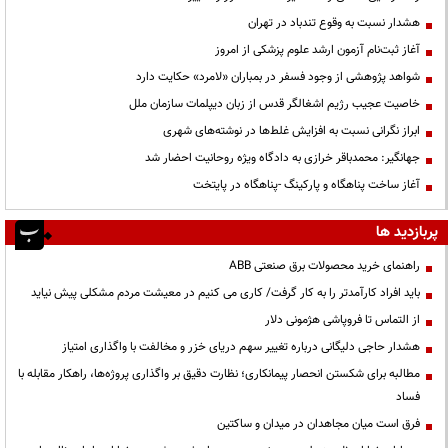
هشدار نسبت به وقوع تندباد در تهران
آغاز ثبت‌نام آزمون ارشد علوم پزشکی از امروز
شواهد پژوهشی از وجود فسفر در بمباران «لامرد» حکایت دارد
خاصیت عجیب رژیم اشغالگر قدس از زبان دیپلمات سازمان ملل
ابراز نگرانی نسبت به افزایش غلط‌ها در نوشته‌های شهری
جهانگیر: محمدباقر خرازی به دادگاه ویژه روحانیت احضار شد
آغاز ساخت پناهگاه و پارکینگ -پناهگاه در پایتخت
پربازدید ها
راهنمای خرید محصولات برق صنعتی ABB
باید افراد کارآمدتر را به کار گرفت/ کاری می کنیم در معیشت مردم مشکلی پیش نیاید
از التماس تا فروپاشی هژمونی دلار
هشدار حاجی دلیگانی درباره تغییر سهم دریای خزر و مخالفت با واگذاری امتیاز
مطالبه برای شکستن انحصار پیمانکاری؛ نظارت دقیق بر واگذاری پروژه‌ها، راهکار مقابله با
فساد
فرق است میان مجاهدان در میدان و ساکتین