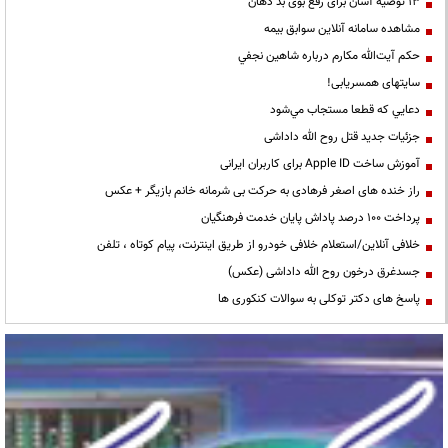
13 توصیه آسان برای رفع بوی بد دهان
مشاهده سامانه آنلاين سوابق بیمه
حكم آيت‌الله مكارم درباره شاهين نجفي
سایتهای همسریابی!
دعايي كه قطعا مستجاب مي‌شود
جزئیات جدید قتل روح الله داداشی
آموزش ساخت Apple ID برای کاربران ایرانی
راز خنده های اصغر فرهادی به حرکت بی شرمانه خانم بازیگر + عکس
پرداخت ۱۰۰ درصد پاداش پایان خدمت فرهنگیان
خلافی آنلاین/استعلام خلافی خودرو از طریق اینترنت، پیام کوتاه ، تلفن
جسدغرق درخون روح الله داداشی (عکس)
پاسخ های دکتر توکلی به سوالات کنکوری ها