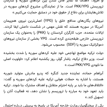
او افزود: «هدف ما تمایز قائل شدن بین کردهای سوریه و سازمان
تروریستی PKK/YPG است. ما از نمایندگان مشروع کردهای سوریه در
تلاش‌هایشان برای دفاع از حقوق خود در دمشق حمایت می‌کنیم.»
نیروهای یگان‌های مدافع خلق یا (YPG) اصلی‌ترین نیروی هم‌پیمان
آمریکا در سوریه هستند که نقش مهمی در شکست داعش ایفا کردند.
ایالات متحده، حزب کارگران کردستان یا (PKK) را به‌عنوان یک سازمان
تروریستی خارجی طبقه‌بندی کرده است. YPG بخشی از سازمان نیروهای
دموکراتیک سوریه یا (SDF) محسوب می‌شود.
دولت ترکیه مواضع تهاجمی خود علیه کردهای سوریه را شدت بخشیده
است. وزیر دفاع ترکیه، یاشار گولر، روز یکشنبه اعلام کرد: «اولویت اصلی
ما نابودی PKK/YPG است.»
آبراهام حماده، نماینده جدید کنگره که پدرو مادرش متولید شوریه
هستند، با اشاره به حملات هوایی ترکیه علیه کردهای سوریه و گفت:
«ائتلاف‌های ما باید بر پایه احترام متقابل و اهداف مشترک بنا شوند. ترکیه
باید تعهد خود به مبارزه با تروریسم را نشان دهد، نه فعالیت آنان را
تسهیل کند.»
یکی از سخنگوییان وزارت خارجه آمریکا در پاسخ به پرسشی درباره احتمال