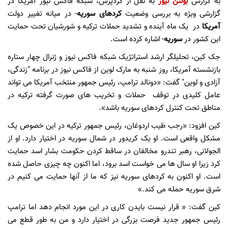
به گزارش
بولتن نیوز
به نقل از کردپرس، شبکه فاکس نیوز آمریکا در
گزارشی ویژه به بررسی وضعیت
کردهای سوریه
- در میانه تغییر دولت
آمریکا
در یک ماه آینده و تشدید حملات ترکیه و شورشیان تحت حمایت
این کشور در
سوریه
- اشاره کرده است.
جک کین، تحلیلگر ارشد استراتژیک شبکه فاکس نیوز و ژنرال چهار ستاره
بازنشسته آمریکا، روز شنبه به مارک لوین از فاکس نیوز در برنامه "زندگی،
آزادی و لوین" گفت: «دونالد ترامپ، رئیس جمهور منتخب آمریکا می تواند
عامل کلیدی در توقف حملات و تخریب های صورت گرفته ترکیه در
مناطق تحت کنترل کردهای سوریه باشد».
کین افزود: «رجب طیب اردوغان، رئیس جمهور ترکیه در این خصوص یک
مشکل واقعی است. او یک کریدور در شمال سوریه در اختیار دارد. او از
الجولانی، رهبر تندرو مخالفان در ساقط کردن حکومت بشار اسد حمایت
کرد زیرا او سال ها می خواست اسد برود، اما اکنون چه چیزی حاصل شده
است. او اکنون به کردهای سوریه نیز که ما از آنها حمایت می کنیم در
شرق سوریه حمله می کند.»
کین گفت: « قرار نیست بایدن کاری در این مورد انجام دهد اما ترامپ
رئیس جمهور جدید فرصت بزرگی در اختیار دارد و من به طور قطع می