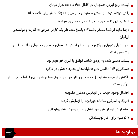
قیمت‌ برنج ایرانی همچنان در کانال ۴۵۰ تا ۵۵۰ هزار تومان
وقتی دیتاسنترها از هوش مصنوعی جلو می‌زنند؛ زنگ خطر برای اقتصاد AI
از خبرسازی تا جریان‌سازی نقشه راه مدیران هوشمند
«چرا نباید از شما متنفر باشند؟»؛ پاسخ معنادار یک کاربر خارجی به قدرت و توانمندی
ایرانیان
پس از رأی شورای مرکزی جبهه ایران اسلامی؛ اعضای حقیقی و حقوقی دفتر سیاسی
مشخص شدند
بسنت مدعی شد: به زودی شاهد توافق با ایران خواهیم بود
دستگیری ۱۰۴ مظنون طی عملیات‌هایی علیه داعش در ترکیه
واکنش امام جمعه اردبیل به سخنان باقر خرازی: دروغ بستن به رهبری قطعاً جرم بسیار
بزرگی است
احتمال وجود حیات در اقیانوس مدفون «اروپا»
آمریکا و اسرائیل سامانه «پیکان» را آزمایش کردند
هشدار درباره فروش حواله‌های صوری خودروهای وارداتی
۷ توصیه برای آغاز نویسندگی
پربازدید ها