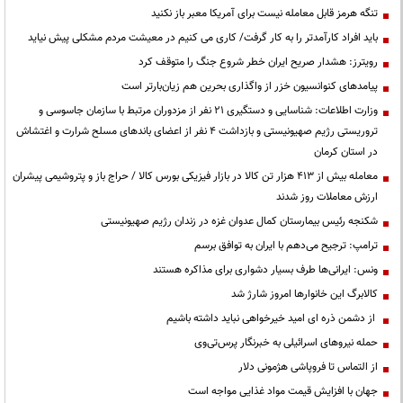
تنگه هرمز قابل معامله نیست برای آمریکا معبر باز نکنید
باید افراد کارآمدتر را به کار گرفت/ کاری می کنیم در معیشت مردم مشکلی پیش نیاید
رویترز: هشدار صریح ایران خطر شروع جنگ را متوقف کرد
پیامدهای کنوانسیون خزر از واگذاری بحرین هم زیان‌بارتر است
وزارت اطلاعات: شناسایی و دستگیری ۲۱ نفر از مزدوران مرتبط با سازمان جاسوسی و
تروریستی رژیم صهیونیستی و بازداشت ۴ نفر از اعضای باندهای مسلح شرارت و اغتشاش
در استان کرمان
معامله بیش از ۴۱۳ هزار تن کالا در بازار فیزیکی بورس کالا / حراج باز و پتروشیمی پیشران
ارزش معاملات روز شدند
شکنجه رئیس بیمارستان کمال عدوان غزه در زندان رژیم صهیونیستی
ترامپ: ترجیح می‌دهم با ایران به توافق برسم
ونس: ایرانی‌ها طرف بسیار دشواری برای مذاکره هستند
کالابرگ این خانوارها امروز شارژ شد
از دشمن ذره ای امید خیرخواهی نباید داشته باشیم
حمله نیروهای اسرائیلی به خبرنگار پرس‌تی‌وی
از التماس تا فروپاشی هژمونی دلار
جهان با افزایش قیمت مواد غذایی مواجه است