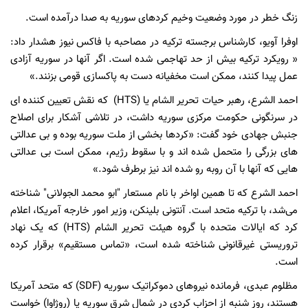
زنگ خطر در مورد وضعیت وخیم کردهای سوریه به صدا درآمده است.
اوفرا آویو، کارشناس برجسته ترکیه در مصاحبه با فاکس نیوز هشدار داد:
« رویکرد ترکیه بیش از حد تهاجمی شده است. اگر آنها در سوریه آزادی
عمل پیدا کنند، ممکن است مخفیانه دست به پاکسازی قومی بزنند.»
احمد الشرع، رهبر حیات تحریر الشام یا (HTS) که نقش تعیین کننده ای
در سرنگونی حکومت مرکزی سوریه داشت، در تلاشی آشکار برای اصلاح
جنبش جهادی خود گفت: «کردها بخشی از ملت سوریه بوده و بی عدالتی
های بزرگی را متحمل شده اند و با سقوط رژیم، ممکن است بی عدالتی
هایی که آنها با آن روبه رو شده اند نیز برطرف شود.»
احمد الشرع که تا همین اواخر با نام مستعار "ابو محمد الجولانی" شناخته
می‌شد، با ترکیه متحد است. آنتونی بلینکن، وزیر امور خارجه آمریکا، اعلام
کرد که ایالات متحده با گروه هیئت تحریر الشام (HTS) که یک نهاد
تروریستی غیرقانونی شناخته شده است، «تماس مستقیم» برقرار کرده
است.
مظلوم عبدی، فرمانده نیروهای دموکراتیک سوریه (SDF) که متحد آمریکا
هستند، روز شنبه از احزاب کردی در شمال شرق سوریه یا (روژاوا) خواست