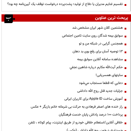
تقسیم غنایم مدیران یا دفاع از تولید؛ پشت‌پرده درخواست توقف یک آیین‌نامه چه بود؟
پربحث ترین عناوین
هشتمین کلان شهر ایران مشخص شد
سوابق بیمه شدگان روی سایت تامین اجتماعی
همجنس گرایی در شبکه من و تو
13 توصیه آسان برای رفع بوی بد دهان
مشاهده سامانه آنلاين سوابق بیمه
حكم آيت‌الله مكارم درباره شاهين نجفي
سایتهای همسریابی!
دعايي كه قطعا مستجاب مي‌شود
جزئیات جدید قتل روح الله داداشی
آموزش ساخت Apple ID برای کاربران ایرانی
راز خنده های اصغر فرهادی به حرکت بی شرمانه خانم بازیگر + عکس
پرداخت ۱۰۰ درصد پاداش پایان خدمت فرهنگیان
خلافی آنلاین/استعلام خلافی خودرو از طریق اینترنت، پیام کوتاه ، تلفن
جسدغرق درخون روح الله داداشی (عکس)