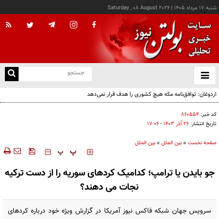
شنبه ۱۷ مرداد ۱۴۰۵
|
Saturday , 08 August 2026
از
و
ته
ن
نو
کد خبر:
۸۶۰۵۵۴
تاریخ انتشار:
۲۶ آذر ۱۴۰۳ - ۱۷:۰۶
صفحه نخست
»
بین الملل
»
بین الملل
‍‍‍ پ
پ
جو بایدن یا ترامپ؛ کدامیک کردهای سوریه را از دست ترکیه
نجات می دهند؟
سرویس جهان شبکه فاکس نیوز آمریکا در گزارش ویژه خود درباره کردهای