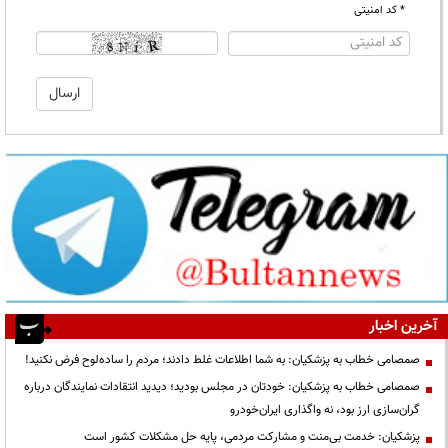
* کد امنیتی
آخرین اخبار
صمصامی خطاب به پزشکیان: به شما اطلاعات غلط دادند؛ مردم را ساده‌لوح فرض نکنید!
صمصامی خطاب به پزشکیان: خودتان در مجلس بودید؛ دیدید انتقادات نمایندگان درباره
گران‌سازی ارز بود، نه واگذاری ایران‌خودرو
پزشکیان: خدمت بی‌منت و مشارکت مردمی، پایه حل مشکلات کشور است