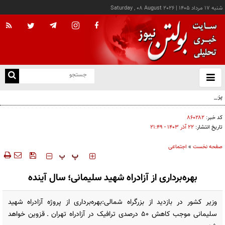
شنبه ۱۷ مرداد ۱۴۰۵
|
Saturday , 08 August 2026
از
و
ته
پزشکیان: خدمت بی‌منت و مشارکت مردمی، پایه حل مشکلات کشور است
ن
نو
کد خبر:
۸۶۰۲۸۲
تاریخ انتشار:
۲۲ آذر ۱۴۰۳ - ۲۱:۴۹
صفحه نخست
»
اجتماعی
‍‍‍ پ
پ
بهره‌برداری از آزادراه شهید سلیمانی؛ سال آینده
وزیر کشور در بازدید از بزرگراه شمالی:بهره‌برداری از پروژه آزادراه شهید
سلیمانی موجب کاهش ۵۰ درصدی ترافیک در آزادراه تهران ـ قزوین خواهد