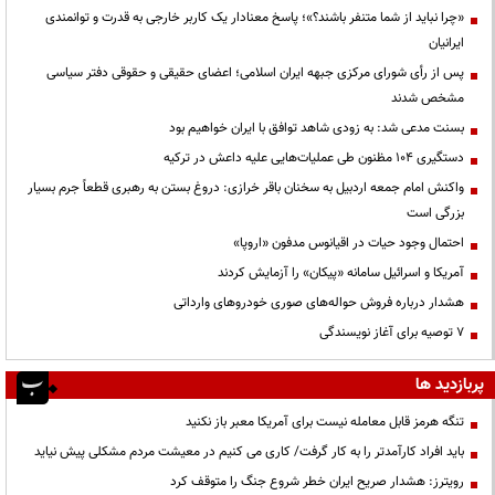
«چرا نباید از شما متنفر باشند؟»؛ پاسخ معنادار یک کاربر خارجی به قدرت و توانمندی
ایرانیان
پس از رأی شورای مرکزی جبهه ایران اسلامی؛ اعضای حقیقی و حقوقی دفتر سیاسی
مشخص شدند
بسنت مدعی شد: به زودی شاهد توافق با ایران خواهیم بود
دستگیری ۱۰۴ مظنون طی عملیات‌هایی علیه داعش در ترکیه
واکنش امام جمعه اردبیل به سخنان باقر خرازی: دروغ بستن به رهبری قطعاً جرم بسیار
بزرگی است
احتمال وجود حیات در اقیانوس مدفون «اروپا»
آمریکا و اسرائیل سامانه «پیکان» را آزمایش کردند
هشدار درباره فروش حواله‌های صوری خودروهای وارداتی
۷ توصیه برای آغاز نویسندگی
پربازدید ها
تنگه هرمز قابل معامله نیست برای آمریکا معبر باز نکنید
باید افراد کارآمدتر را به کار گرفت/ کاری می کنیم در معیشت مردم مشکلی پیش نیاید
رویترز: هشدار صریح ایران خطر شروع جنگ را متوقف کرد