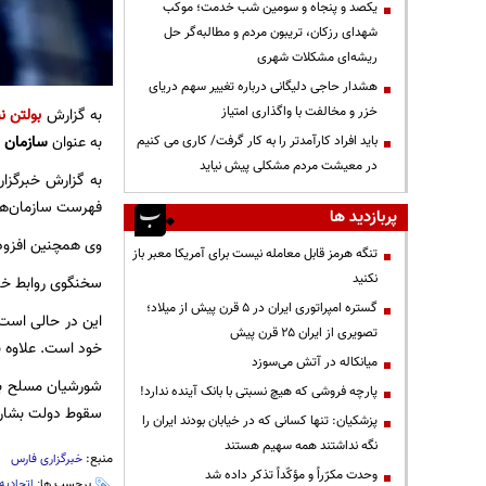
یکصد و پنجاه و سومین شب خدمت؛ موکب
شهدای رزکان، تریبون مردم و مطالبه‌گر حل
ریشه‌ای مشکلات شهری
هشدار حاجی دلیگانی درباره تغییر سهم دریای
خزر و مخالفت با واگذاری امتیاز
به گزارش
بولتن نی
به عنوان
سازمان ت
باید افراد کارآمدتر را به کار گرفت/ کاری می کنیم
در معیشت مردم مشکلی پیش نیاید
به گزارش خبرگزار
فهرست سازمان‌های 
پربازدید ها
وی همچنین افزود: 
تنگه هرمز قابل معامله نیست برای آمریکا معبر باز
نکنید
سخنگوی روابط خارج
گستره امپراتوری ایران در ۵ قرن پیش از میلاد؛
این در حالی است 
تصویری از ایران ۲۵ قرن پیش
خود است. علاوه بر
میانکاله در آتش می‌سوزد
شورشیان مسلح با
پارچه فروشی که هیچ نسبتی با بانک آینده ندارد!
سقوط دولت بشار 
پزشکیان: تنها کسانی که در خیابان بودند ایران را
نگه نداشتند همه سهیم هستند
منبع:
خبرگزاری فارس
وحدت مکرّراً و مؤکّداً تذکر داده شد
برچسب ها:
اتحادیه 