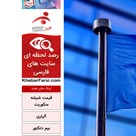
لینک های مفید
قیمت شیشه
سکوریت
آلپاری
بیم دتکتور