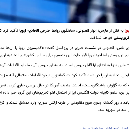
وز
به نقل از فارس؛ انوار العنونی، سخنگوی روابط خارجی
اتحادیه اروپا
تأکید کرد 
روریستی
خواهد شناخت.
ی تاس، العنونی در نشست خبری در بروکسل گفت:‌ «کمیسیون اروپا با آن‌ها تماس
تروریستی اتحادیه اروپا قرار دارد،‌ این تصمیم برای تمامی کشورهای اتحادیه اروپا 
«این تنها به اتفاق آرا قابل بررسی است. به منظور بررسی آن،‌ ما باید اقدامات آن‌ها 
ی اتحادیه اروپا در ادامه تأکید کرد که گمانه‌زنی درباره اقدامات احتمالی آینده زو
که به گزارش واشنگتن‌پست، ایالات متحده آمریکا در حال بررسی خارج کردن تحری
 این،‌ عضو کابینه دولت انگلیس نیز از احتمال لغو تحریم‌های این گروه خبر داده 
مداد روز گذشته بدون هیچ مقاومتی از طرف ارتش سوریه وارد دمشق شدند و کاخ 
اسد در سوریه شد.
اروپا
،
تحریرالشام
،
سازمان تروریستی