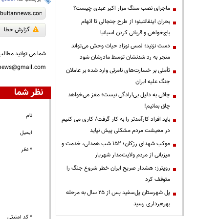
ماجرای نصب سنگ مزار اکبر عبدی چیست؟
بحران اینفانتینو؛ از طرح جنجالی تا اتهام
گزارش خطا
باج‌خواهی و قربانی کردن اسپانیا
دست نزنید؛ لمس نوزاد حیات وحش می‌تواند
شما می توانید مطالب 
منجر به رد شدنشان توسط مادرشان شود
nnews@gmail.com
تأملی بر خسارت‌های نامرئی وارد شده بر عاملان
جنگ علیه ایران
نظر شما
چاقی به دلیل بی‌ارادگی نیست؛ مغز می‌خواهد
چاق بمانیم!
نام
باید افراد کارآمدتر را به کار گرفت/ کاری می کنیم
در معیشت مردم مشکلی پیش نیاید
ایمیل
موکب شهدای رزکان؛ ۱۵۲ شب همدلی، خدمت و
* نظر
میزبانی از مردم ولایت‌مدار شهریار
رویترز: هشدار صریح ایران خطر شروع جنگ را
متوقف کرد
پل شهرستان پل‌سفید پس از ۲۵ سال به مرحله
بهره‌برداری رسید
* کد امنیتی