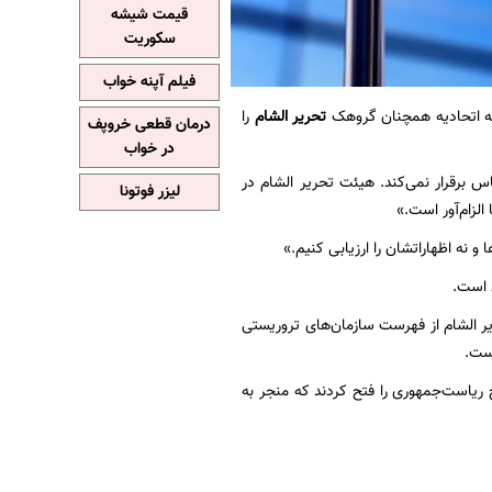
قیمت شیشه
سکوریت
فیلم آپنه خواب
که اتحادیه همچنان گروهک
تحریر الشام
را
درمان قطعی خروپف
در خواب
 برقرار نمی‌کند. هیئت تحریر الشام در
لیزر فوتونا
الزام‌آور است.»
و نه اظهاراتشان را ارزیابی کنیم.»
د است.
ر الشام از فهرست سازمان‌های تروریستی
است.
ریاست‌جمهوری را فتح کردند که منجر به