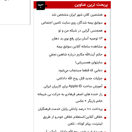
پربحث ترین عناوین
هشتمین کلان شهر ایران مشخص شد
سوابق بیمه شدگان روی سایت تامین اجتماعی
همجنس گرایی در شبکه من و تو
13 توصیه آسان برای رفع بوی بد دهان
مشاهده سامانه آنلاين سوابق بیمه
حكم آيت‌الله مكارم درباره شاهين نجفي
سایتهای همسریابی!
دعايي كه قطعا مستجاب مي‌شود
جزئیات جدید قتل روح الله داداشی
آموزش ساخت Apple ID برای کاربران ایرانی
راز خنده های اصغر فرهادی به حرکت بی شرمانه
خانم بازیگر + عکس
پرداخت ۱۰۰ درصد پاداش پایان خدمت فرهنگیان
خلافی آنلاین/استعلام خلافی خودرو از طریق
اینترنت، پیام کوتاه ، تلفن
جسدغرق درخون روح الله داداشی (عکس)