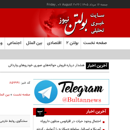
جمعه ۱۶ مرداد ۱۴۰۵
|
Friday , 07 August 2026
صفحه نخست
بولتن ۲
اقتصادی
بین الملل
اجتماعی
ور
آخرین اخبار
هشدار درباره فروش حواله‌های صوری خودروهای وارداتی
کد خبر:
۸۵۹۹۹۱
صفحه نخست
»
بین المل
آخرین اخبار
سخنگوی روابط خارجی ا
احتمال وجود حیات در اقیانوس مدفون «اروپا»
آمریکا و اسرائیل سامانه «پیکان» را آزمایش کردند