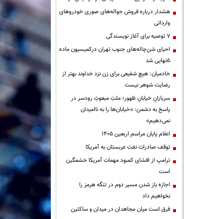
هشدار درباره فروش حواله‌های صوری خودروهای
وارداتی
۷ توصیه برای آغاز نویسندگی
احیای شن‌چاله‌های جنوب تهران درکمیسیون ماده
۵نهایی شد
خادمیان: هیچ شفیعی برای زن نزد خداوند بهتر از
رضایت شوهر نیست
سربازانِ خیابانِ ظهور؛ ملتِ مبعوثِ رودسر در
پاسخ به دشمن: «خیابان‌ها را به ناامیدان
نمی‌دهیم»
اعلام پایان مراسم اربعین ۱۴۰۵
توقف صادرات نفت عربستان به آمریکا
ترامپ از افشای کمبود مهمات آمریکا خشمگین
است
اجازه باز شدن مسیر دوم در تنگه هرمز را
نخواهیم داد
فرق است میان مجاهدان در میدان و ساکتین