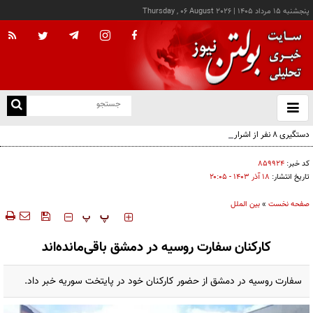
پنجشنبه ۱۵ مرداد ۱۴۰۵
|
Thursday , 06 August 2026
از
و
ته
دستگیری ۸ نفر از اشرار مسلح شاخص و مرتبطین گروهک‌های تروریستی
ن
نو
کد خبر:
۸۵۹۹۲۴
تاریخ انتشار:
۱۸ آذر ۱۴۰۳ - ۲۰:۰۵
صفحه نخست
»
بین الملل
‍‍‍ پ
پ
کارکنان سفارت روسیه در دمشق باقی‌مانده‌اند
سفارت روسیه در دمشق از حضور کارکنان خود در پایتخت سوریه خبر داد.