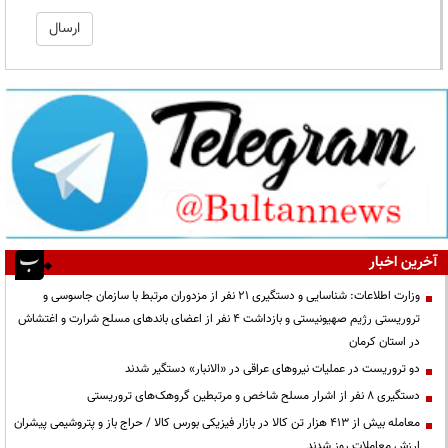
آخرین اخبار
وزارت اطلاعات: شناسایی و دستگیری ۲۱ نفر از مزدوران مرتبط با سازمان جاسوسی و
تروریستی رژیم صهیونیستی و بازداشت ۴ نفر از اعضای باندهای مسلح شرارت و اغتشاش
در استان کرمان
دو تروریست در عملیات نیروهای عراقی در «الانبار» دستگیر شدند
دستگیری ۸ نفر از اشرار مسلح شاخص و مرتبطین گروهک‌های تروریستی
معامله بیش از ۴۱۳ هزار تن کالا در بازار فیزیکی بورس کالا / حراج باز و پتروشیمی پیشران
ارزش معاملات روز شدند