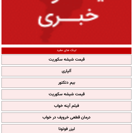
لینک های مفید
قیمت شیشه سکوریت
آلپاری
بیم دتکتور
قیمت شیشه سکوریت
فیلم آپنه خواب
درمان قطعی خروپف در خواب
لیزر فوتونا