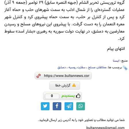
گروه تروریستی تحریر الشام (جبهه النصره سابق) ۲۹ نوامبر (جمعه ۹ آذر)
عملیات گسترده‌ای را از شمال ادلب به سمت شهرهای حلب و حماه آغاز
کرد و پس از کنترل بر حلب، به سمت حماه پیشروی کرد و کنترل شهر
معره النعمان را به دست گرفت. با پیشروی این نیروهای مسلح و رسیدن
معارضین به دمشق، در نهایت دولت سوریه به رهبری «بشار اسد» سقوط
کرد.
انتهای پیام
منبع:
ایسنا
برچسب ها:
مخالفان مسلح
،
سفارت روسیه
،
دمشق
گزارش خطا
پسندیدم
0
شما می توانید مطالب و تصاویر خود را به آدرس زیر ارسال فرمایید.
bultannews@gmail.com