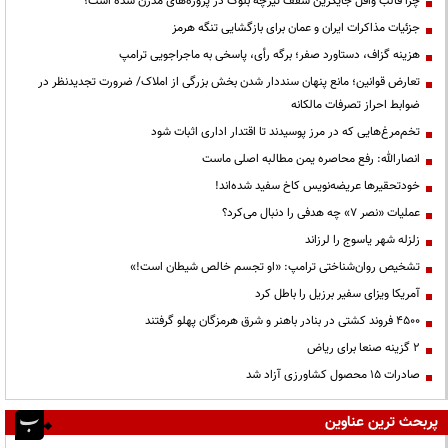
چرا قالب وافل جایگزین سقف تیرچه بلوک در پروژه‌های مدرن شده است؟
جزئیات مذاکرات ایران و عمان برای بازگشایی تنگه هرمز
هزینه گزاف، دستاورد صفر؛ برگه رأی، پاسخی به ماجراجویی ترامپ
تعارض قوانین؛ مانع پنهان سنددار شدن بخش بزرگی از املاک/ ضرورت تجدیدنظر در
ضوابط احراز تصرفات مالکانه
تخم‌مرغ‌هایی که در مرز پوسیدند تا اقتدار اداری اثبات شود
انصارالله: رفع محاصره یمن مطالبه اصلی ماست
خودتحقیرها عریضه‌نویس کاخ سفید شده‌اند!
عملیات «نصر ۷» چه هدفی را دنبال می‌کرد؟
زلزله شهر یاسوج را لرزاند
تشخیص روان‌شناختی ترامپ: «او تجسم خالص شیطان است!»
آمریکا ویزای سفیر برزیل را باطل کرد
۴۵۰۰ فروند کشتی در بنادر باهنر و شرق هرمزگان پهلو گرفتند
۲ گزینه صنعا برای ریاض
صادرات ۱۵ محصول کشاورزی آزاد شد
پربحث ترین عناوین