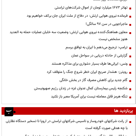
تهاتر ۱۶۷۳ میلیارد تومان از اموال شرکت‌های تراستی
فرمانده نیروی هوایی ارتش: در دفاع از ملت ایران جان برکف خواهیم بود
ماجراجویی در سن ۹۷ سالگی!
معاون هماهنگ‌کننده نیروی هوایی ارتش: وضعیت سه خلبان عملیات حمله به العدید
هنوز مشخص نیست
ترامپ: ترجیح می‌دهم با ایران به توافق برسم
گزارشی از حادثه دریایی در سواحل عمان
ونس: ایرانی‌ها طرف بسیار دشواری برای مذاکره هستند
رویترز: هشدار صریح ایران خطر شروع جنگ را متوقف کرد
گام جدید برای کاهش مصرف گاز در بخش خانگی
شکنجه رئیس بیمارستان کمال عدوان غزه در زندان رژیم صهیونیستی
تنگه هرمز قابل معامله نیست برای آمریکا معبر باز نکنید
پربازدید ها
از رانت‌ شرکتهای خودروساز و تاسیس شرکتهای تراستی در اروپا تا تسخیر دستگاه نظارتی
با چه هدفی صورت گرفته است