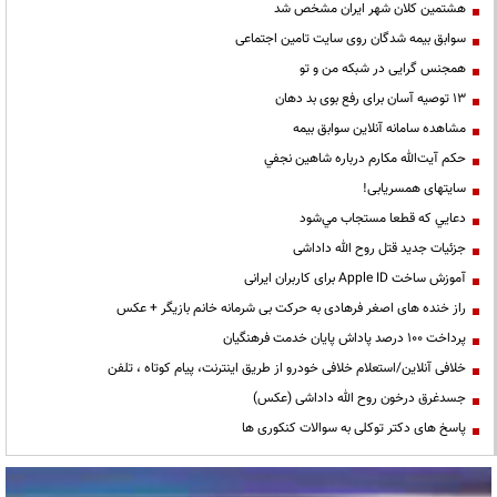
هشتمین کلان شهر ایران مشخص شد
سوابق بیمه شدگان روی سایت تامین اجتماعی
همجنس گرایی در شبکه من و تو
13 توصیه آسان برای رفع بوی بد دهان
مشاهده سامانه آنلاين سوابق بیمه
حكم آيت‌الله مكارم درباره شاهين نجفي
سایتهای همسریابی!
دعايي كه قطعا مستجاب مي‌شود
جزئیات جدید قتل روح الله داداشی
آموزش ساخت Apple ID برای کاربران ایرانی
راز خنده های اصغر فرهادی به حرکت بی شرمانه خانم بازیگر + عکس
پرداخت ۱۰۰ درصد پاداش پایان خدمت فرهنگیان
خلافی آنلاین/استعلام خلافی خودرو از طریق اینترنت، پیام کوتاه ، تلفن
جسدغرق درخون روح الله داداشی (عکس)
پاسخ های دکتر توکلی به سوالات کنکوری ها