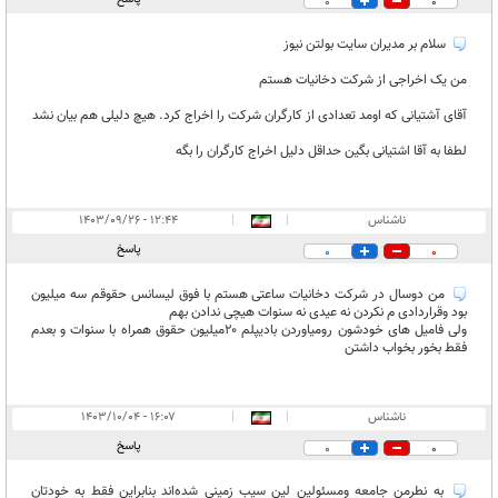
0
0
سلام بر مدیران سایت بولتن نیوز
من یک اخراجی از شرکت دخانیات هستم
آقای آشتیانی که اومد تعدادی از کارگران شرکت را اخراج کرد. هیچ دلیلی هم بیان نشد
لطفا به آقا اشتیانی بگین حداقل دلیل اخراج کارگران را بگه
ناشناس
|
|
۱۲:۴۴ - ۱۴۰۳/۰۹/۲۶
پاسخ
0
0
من دوسال در شرکت دخانیات ساعتی هستم با فوق لیسانس حقوقم سه میلیون
بود وقراردادی م نکردن نه عیدی نه سنوات هیچی ندادن بهم
ولی فامیل های خودشون رو‌میاوردن بادیپلم ۲۰میلیون حقوق همراه با سنوات و بعدم
فقط بخور بخواب داشتن
ناشناس
|
|
۱۶:۰۷ - ۱۴۰۳/۱۰/۰۴
پاسخ
0
0
به نطرمن جامعه ومسئولین لین سیب زمینی شده‌اند بنابراین فقط به خودتان