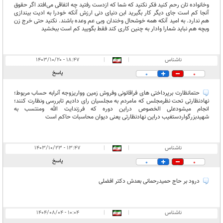
وخانواده تان رحم کنید فکر نکنید که شما که ازدست رفتید چه اتفاقی می‌افتد اگر حقوق
آنجا کم است جای دیگر کار بگیرید ابن دنیای دنی ارزش آنکه خودرا به ادیت بیندازی
هم ندارد. به امید آنکه همه خوشحال وخندان وبی عم وعده باشند. نکنید حتی خرج زن
وبچه هم نباید شمارا وادار به چنین کاری کند فقط بگویید کم است ببخشید
ناشناس
|
|
۱۸:۴۷ - ۱۴۰۳/۱۰/۲۰
پاسخ
0
0
حتمانظارت برپرداختی های فراقانونی وفروش زمین وواریزوجه آنرابه حساب مربوط؛
نهادنظارتی تحت نظرمجلس که مامردم به مجلسیان رای دادیم تابررسی ونظارت کنند؛
انجام میشودعلی الخصوص دراین دوره که فرزندایت الله ومنتسب به
شهیدبزرگواردستغیب دراین نهادنظارتی یعنی دیوان محاسبات حاکم است
ناشناس
|
|
۱۳:۴۷ - ۱۴۰۳/۱۰/۲۳
پاسخ
0
0
درود بر حاج حمیدرحمانی بعدش دکتر افضلی
ناشناس
|
|
۱۰:۰۴ - ۱۴۰۴/۰۸/۰۴