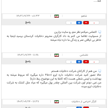
کنه....
شاهو
|
|
۰۸:۳۳ - ۱۴۰۳/۰۹/۲۴
پاسخ
0
0
التماس میکنم نظر منو رو سایت بزارین
از مسولیت تقاضا می کنم به داد کارگران محروم دخانیات کردستان برسید.اینجا به
خاطر بی لیاقتی عمر و زندگی ما داره تباه میشه
ناشناس
|
|
۱۱:۲۸ - ۱۴۰۳/۰۹/۲۴
پاسخ
0
0
من هم از کارکنان شرکت دخانیات هستم
حالا تصور کنید شرکت دخانیات داره ایزو 45001 داره میگیره که مربوط میشه به
بهداشت و ایمنی شغلی هست (که کاملا به این موضوع ربط داره)
من نمی دونم اون شرکت بین المللی چقدر پول میگیره که میاد مثل کشک به شرکت
دخانیات ایزو میده
کارگر اخراجی از دخانیات
|
|
۱۶:۳۷ - ۱۴۰۳/۰۹/۲۴
پاسخ