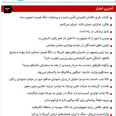
آخرین اخبار
کلیات طرح «اقدام راهبردی تأمین امنیت و پیشرفت تنگه هرمز» تصویب شد
بقائی: اوکراین جبران نکند، جبران می‌کنیم
پاییز پربارش در راه است
بورس با عبور از ۵ میلیون و ۶۰۰ هزار باز هم رکورد تاریخی زد
اولین نطق نمایندگان در جلسه وبیناری صحن مجلس
چرا رئیس‌جمهور در ماجرای نقض‌عهد آمریکا در تنگهٔ هرمز، به‌جای «نبذ عهد» و پاسخ
قاطع، دلتنگیِ «تیم کارشناسی برای بررسی نقض» دارد؟
چگونه نقل‌قول منتسب به سردار وحیدی از هند به سخنرانی نتانیاهو رسید؟
سخنگوی وزارت خارجه: عراقچی و قالیباف به پاکستان می‌روند
۱۵۶ شب خدمت به مردم؛ تجلیل از پدران شهدای مدافع حرم در موکب شهدای رزکان
هشدار گرینلند به شرکت نفتی نزدیک به ترامپ درباره حفاری بدون مجوز
95 واحد تولیدی آسیب‌دیده از جنگ در تهران به چرخه تولید بازگشتند
بیروت فعلاً برنامه‌ای برای گفت‌وگوی تازه با تل‌آویو ندارد
تجاوز نظامی رژیم صهیونیستی به خاک سوریه در منطقه القنیطره
وال‌استریت‌ژرونال: جنگ با ایران ضعف‌های ارتش آمریکا را رو کرد