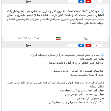
پاسخ
0
0
خودکشی کاملا درست است ، از روی فقر و نداری خودکشی کرد ، مدیرعامل وقت
آشتیانی مقصر هست که رفاهیات قطع کرده ، شنیده ها از تجمع کارگری و بستن
خیابان خبر میده ، امیدوارم بی تدبیری مدیرعامل باعث بر هم زدن نظم عمومی نشود و
خوراک شبکه های معاند نشود
پویا
|
|
۱۲:۰۸ - ۱۴۰۳/۰۹/۲۰
پاسخ
0
0
سلام بر تمام دوستان مخصوصا کارگران محترم دخانیات ایران
واقعا جای تاسف داره
چرا باید چنین اتفاقی برای کارگران دخانیات بیوفته
چند سالی هستش که خبری از پاداش نیست
خبری از بسته معیشتی نیست
دخانیات ایران به این همه فروش مشترک بین شرکت چی تی ای چرا باید شاید چنین
اتفاقی بیوفته
جواب اون خدا بیامرز رو کی میخواد بده
جواب زن بچه پدر مادر خواهر برادر
چی میخوان بکن بهشون
بع کارگران شرکت دخانیات ایران چی میخوان بکن