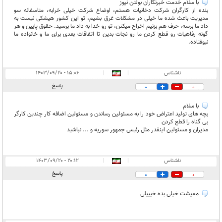
با سلام خدمت خبرنگاران بولتن نیوز
بنده از کارگران شرکت دخانیات هستم، اوضاع شرکت خیلی خرابه، متاسفانه سو
مدیریت باعث شده ما خیلی در مشکلات غرق بشیم، تو این کشور هیشکی نیست به
داد ما برسه، حرف هم بزنیم اخراج میکنن، تو رو خدا به داد ما برسید. حقوق پایین و هر
گونه رفاهیات رو قطع کردن ما رو نجات بدین تا اتفاقات بعدی برای ما و خانواده ما
نیوفتاده.
ناشناس
|
|
۱۵:۰۶ - ۱۴۰۳/۰۹/۲۰
پاسخ
0
0
با سلام
بچه های تولید اعتراض خود را به مسئولین رساندن و مسئولین اضافه کار چندین کارگر
بی گناه را قطع کردن
مدیران و مسئولین اینقدر مثل رئیس جمهور سوریه و ... نباشید
ناشناس
|
|
۲۰:۱۲ - ۱۴۰۳/۰۹/۲۰
پاسخ
0
0
معیشت خیلی بده خیییلی