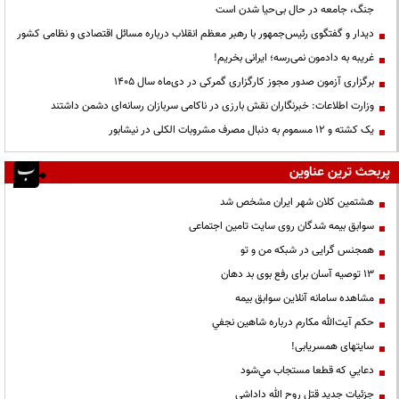
جنگ، جامعه در حال بی‌حیا شدن است
دیدار و گفتگوی رئیس‌جمهور با رهبر معظم انقلاب درباره مسائل اقتصادی و نظامی کشور
غریبه به دادمون نمی‌رسه؛ ایرانی بخریم!
برگزاری آزمون صدور مجوز کارگزاری گمرکی در دی‌ماه سال ۱۴۰۵
وزارت اطلاعات: خبرنگاران نقش بارزی در ناکامی سربازان رسانه‌ای دشمن داشتند
یک کشته و ۱۲ مسموم به دنبال مصرف مشروبات الکلی در نیشابور
پربحث ترین عناوین
هشتمین کلان شهر ایران مشخص شد
سوابق بیمه شدگان روی سایت تامین اجتماعی
همجنس گرایی در شبکه من و تو
13 توصیه آسان برای رفع بوی بد دهان
مشاهده سامانه آنلاين سوابق بیمه
حكم آيت‌الله مكارم درباره شاهين نجفي
سایتهای همسریابی!
دعايي كه قطعا مستجاب مي‌شود
جزئیات جدید قتل روح الله داداشی