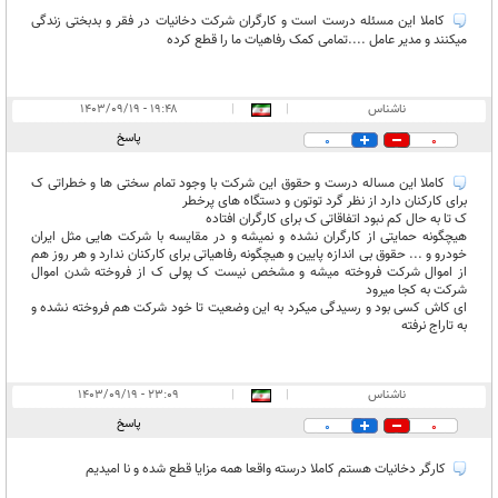
کاملا این مسئله درست است و کارگران شرکت دخانیات در فقر و بدبختی زندگی
میکنند و مدیر عامل ....تمامی کمک رفاهیات ما را قطع کرده
ناشناس
|
|
۱۹:۴۸ - ۱۴۰۳/۰۹/۱۹
پاسخ
0
0
کاملا این مساله درست و حقوق این شرکت با وجود تمام سختی ها و خطراتی ک
برای کارکنان دارد از نظر گرد توتون و دستگاه های پرخطر
ک تا به حال کم نبود اتفاقاتی ک برای کارگران افتاده
هیچگونه حمایتی از کارگران نشده و نمیشه و در مقایسه با شرکت هایی مثل ایران
خودرو و ... حقوق بی اندازه پایین و هیچگونه رفاهیاتی برای کارکنان ندارد و هر روز هم
از اموال شرکت فروخته میشه و مشخص نیست ک پولی ک از فروخته شدن اموال
شرکت به کجا میرود
ای کاش کسی بود و رسیدگی میکرد به این وضعیت تا خود شرکت هم فروخته نشده و
به تاراج نرفته
ناشناس
|
|
۲۳:۰۹ - ۱۴۰۳/۰۹/۱۹
پاسخ
0
0
کارگر دخانیات هستم کاملا درسته واقعا همه مزایا قطع شده و نا امیدیم