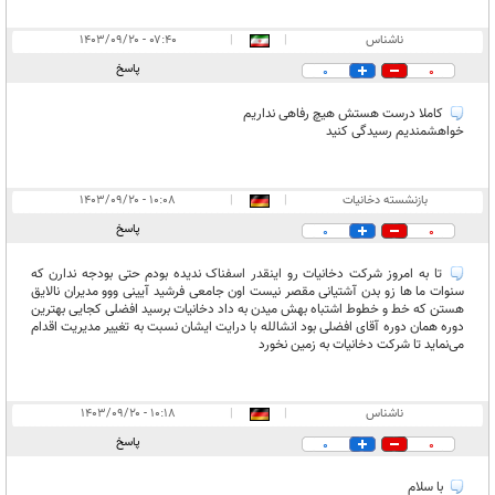
ناشناس
|
|
۰۷:۴۰ - ۱۴۰۳/۰۹/۲۰
پاسخ
0
0
کاملا درست هستش هیچ رفاهی نداریم
خواهشمندیم رسیدگی کنید
بازنشسته دخانیات
|
|
۱۰:۰۸ - ۱۴۰۳/۰۹/۲۰
پاسخ
0
0
تا به امروز شرکت دخانیات رو اینقدر اسفناک ندیده بودم حتی بودجه ندارن که
سنوات ما ها زو بدن آشتیانی مقصر نیست اون جامعی فرشید آیینی ووو مدیران نالایق
هستن که خط و خطوط اشتباه بهش میدن به داد دخانیات برسید افضلی کجایی بهترین
دوره همان دوره آقای افضلی بود انشالله با درایت ایشان نسبت به تغییر مدیریت اقدام
می‌نماید تا شرکت دخانیات به زمین نخورد
ناشناس
|
|
۱۰:۱۸ - ۱۴۰۳/۰۹/۲۰
پاسخ
0
0
با سلام