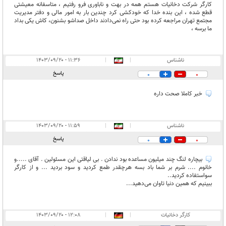
کارگر شرکت دخانیات هستم همه در بهت و ناباوری فرو رفتیم ، متاسفانه معیشتی
قطع شده ، این بنده خدا که خودکشی کرد چندین بار به امور مالی و دفتر مدیریت
مجتمع تهران مراجعه کرده بود حتی راه نمی‌دادند داخل صداشو بشنون، کاش یکی بداد
ما برسه ،
ناشناس
|
|
۱۱:۳۶ - ۱۴۰۳/۰۹/۲۰
پاسخ
0
0
خبر کاملا صحت داره
ناشناس
|
|
۱۱:۵۹ - ۱۴۰۳/۰۹/۲۰
پاسخ
0
0
بیچاره لنگ چند میلیون مساعده بود ندادن . بی لیاقتی این مسئولین . آقای .....و
خانوم .... شرم بر شما باد بسه هرچقدر طمع کردید و سود بردید ... و از کارگر
سواستفاده کردید..
ببینیم که همین دنیا تاوان می‌دهید...
کارگر دخانیات
|
|
۱۲:۰۸ - ۱۴۰۳/۰۹/۲۰