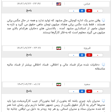
عباس
|
|
۲۳:۴۷ - ۱۴۰۳/۰۹/۲۲
پاسخ
0
0
وقتی مدیر یک اداره کوچکی مثل مشهد که تولید ندارد و همه در حال مگس پرانی
هستند ، فقط بابت مگس پرانی هفتاد میلیون تومان ماهی حقوق می گیرد و تازه به
عنوان مامور از استانداری مشهد آمده . بالادستی های دحانیان هرکدام بالای صد
میلیون می گیرند معلوم است که به فکر کارگرها نیستند
فیروزه
|
|
۲۳:۲۶ - ۱۴۰۳/۰۹/۲۳
پاسخ
0
0
دخانیات شده مرکز فساد مالی و اخلاقی. فساد اخلاقی بیشتر از فساد مالیه
متاسفانه
سعید
|
|
۰۸:۱۷ - ۱۴۰۳/۰۹/۲۴
پاسخ
0
0
مدیران باید چیزی باشه که بخورن.از کجا بخورن؟از جیب کارگربدبخت.چرا باید
مدیرها 3برابر یه کارگر حقوق بگیرن.از ریس جمهور تقاضا داریم برای رضای خدا هم
که شده مدیران ستاد و مدیران استانی رو هر چه زودتر به دلیل بی لیاقتی جاذبه جا