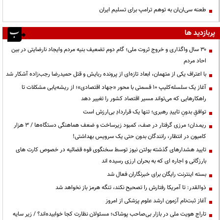
طعنه سی‌ان‌ان به توهم ترامپ برای تسلیم ایران
پربازدید ها
۳۰ سال واگذاری و خروج ثروت ملی؛ گام دوم تضعیف بنیه مردم وایجاد نارضایتی در بین
احاد مردم
با اعتراف یکی از متهمان، ابعاد تازه‌ای از پرونده ربایش و قتل حمیدرضا رجب‌زاده آشکار شد
آغاز یک سلسله‌کلیپ ۱۰ قسمتی با محور «جهاد اقتصادی»؛ از ریشه‌یابی مشکلات تا
راهکارهایی که می‌تواند مسیر اقتصاد کشور را تغییر دهد
توافقِ بدونِ تاییدِ رهبری؛ تنها یک قراردادِ بی‌ارزش است
ریمـدان؛ مرزی گرفتار در صف، کمبود زیرساخت و ضعف هماهنگی دستگاه‌ها / ۳ هزار
کامیون در انتظار، رانندگان بدون حتی یک سرویس بهداشتی!
تایید هشدارهای گذشته بولتن نیوز توسط سخنگوی قوه قضائیه در خصوص کارت های
بارزگانی و اجاره ای که به بحران ارزی رسیده اند
بسته اینترنت رایگان برای خبرنگاران فعال شد
ذوالقدر: تا آمریکا رفتارش را تصحیح نکند، تنگه هرمز باز نخواهد شد
آغاز ثبت‌نام آزمون ارشد علوم پزشکی از امروز
تاراج هویت ملی در بازار بی‌صاحب پوشاک؛ مسئولان نظارت کجا خوابیده‌اند؟ / زیر سایه