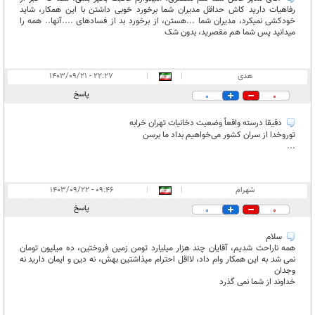
رفاهیات دارید کاش حداقل مدیران شما برخورد خوبی داشتن با این همکار، شاید
خودکشی نمیکرد، مدیران شما ...هستن، از برخورد بد از فسادهای ....آنها.. همه را
میدانید پس شما هم مقصرید، بدون شک
هدی
|
|
۲۲:۲۷ - ۱۴۰۳/۰۹/۲۱
پاسخ
0
0
دقیقا درسته واقعاً وضعیت دخانیات تهران خرابه
توروخدا از سران کشور می‌خواهیم بداد ما برسن
...
شهرام
|
|
۰۹:۴۶ - ۱۴۰۳/۰۹/۲۲
پاسخ
0
0
سلام
همه ناراحت شدیم، آقایان چند هزار میلیارد تومن زمین فروختین، ده میلیون تومان
نمی شد به این همکار وام داد، لااقل احترام میذاشتین بهش، نه دین و ایمان دارید نه
وجدان
خداوند از شما نمی گذرد