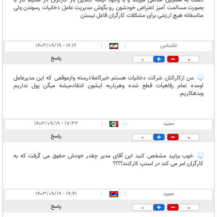
دست به همچین اقدامی میزنند و با وجود اینکه جندین بار کارگران در محیط کار با
بصورت مسالمت آمیز اعتراض خودشون رو بگوش مدیریت عامل دخانیات رسوندن ولی
متاسفانه هیچ ارزشی برای مشکلات کارگران قاعل نیستن
ناشناس
|
|
۱۶:۱۲ - ۱۴۰۳/۰۹/۱۹
پاسخ
0
0
من ازکارکنان شرکت دخانیات هستم.خبرکاملادرسته وازموقعی که این مدیرعامل
اومده تمام رفاهیات قطع شده وهرباربه ایشون انتقادمیشه میگن پول نداریم
وبدهکاریم.
حمید
|
|
۱۷:۳۲ - ۱۴۰۳/۰۹/۱۹
پاسخ
0
0
خوب بیایید مشخص کنید این آقای مدیر چقدر خودش حقوق می گرفت که به
کارگران امر می کند در اسنپ کارکنند؟؟؟؟
حمید
|
|
۱۹:۴۱ - ۱۴۰۳/۰۹/۱۹
پاسخ
0
0