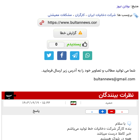
منبع:
بولتن نیوز
برچسب ها:
شرکت دخانیات ایران
،
کارگران
،
مشکلات معیشتی
گزارش خطا
پسندیدم
0
شما می توانید مطالب و تصاویر خود را به آدرس زیر ارسال فرمایید.
bultannews@gmail.com
نظرات بینندگان
انتشار یافته:
۴۳
حمید
|
|
۱۵:۴۴ - ۱۴۰۳/۰۹/۱۹
در انتظار بررسی:
پاسخ
0
0
غیر قابل انتشار:
۲۶
با سلام
بنده کارگر شرکت دخانیات خط تولید می‌باشم
خبر کاملا درست میباشد
همه در شوک هستیم