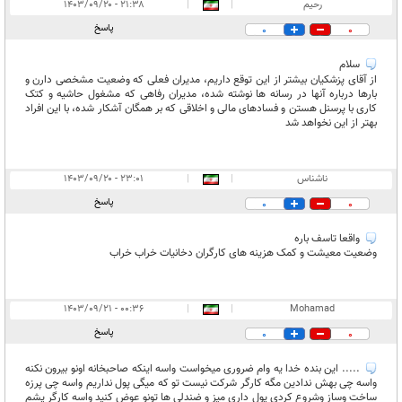
رحیم
|
|
۲۱:۳۸ - ۱۴۰۳/۰۹/۲۰
پاسخ
0
0
سلام
از آقای پزشکیان بیشتر از این توقع داریم، مدیران فعلی که وضعیت مشخصی دارن و
بارها درباره آنها در رسانه ها نوشته شده، مدیران رفاهی که مشغول حاشیه و کتک
کاری با پرسنل هستن و فسادهای مالی و اخلاقی که بر همگان آشکار شده، با این افراد
بهتر از این نخواهد شد
ناشناس
|
|
۲۳:۰۱ - ۱۴۰۳/۰۹/۲۰
پاسخ
0
0
واقعا تاسف باره
وضعیت معیشت و کمک هزینه های کارگران دخانیات خراب خراب
۰۰:۳۶ - ۱۴۰۳/۰۹/۲۱
|
|
Mohamad
پاسخ
0
0
..... این بنده خدا یه وام ضروری میخواست واسه اینکه صاحبخانه اونو بیرون نکنه
واسه چی بهش ندادین مگه کارگر شرکت نیست تو که میگی پول نداریم واسه چی پرزه
ساخت وساز وشروع کردی پول داری میز و ضندلی ها تونو عوض کنید واسه کارگر پشم