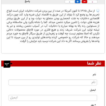
پاسخ
0
0
از سال 1385 تا کنون آمریکا در صدد از بین بردن شرکت دخانیات ایران است انواع
تحریم ها رو وضع کرد تا بتواند از این طریق به اقتصاد ایران ضربه وارد کند چون درآمد
اقتصادی دخانیات به علت انحصاری بودن متعلق به دولت بود و از این طریق بیشتر
هزینه های دولت را تامین میکرد دشمن میداند کجا را نشانه بگیرد ولی متاسفانه برخی
از مسئولین رده بالا به بهانه مبارزه با دخانیات آب در آسیاب دشمن ریختند و تبر به
تیشه تولید این شرکت شریف زدند و هیچ فکری در مورد قاچاق محصولات دخانی
نکردن که اصلا معلوم نیست چه کوفت و زهرماری از طریق سیگار قاچاق به خورد مردم
میدهند و حالا که شرکت رو خصوصی کردند واحدهای تولیدی رو از بین میبرند تا این
واحدها را بفروش برسانند اگر به داد این شرکت نرسید باید عزایش را گرفت
نظر شما
نام
ایمیل
* نظر