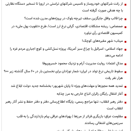
از رانت‌ شرکتهای خودروساز و تاسیس شرکتهای تراستی در اروپا تا تسخیر دستگاه نظارتی
با چه هدفی صورت گرفته است
چرا قالب وافل جایگزین سقف تیرچه بلوک در پروژه‌های مدرن شده است؟
صمصامی: ریشه مشکلات اقتصادی، گرانی نرخ ارز است/ طرح «تقویت پول ملی» در
کمیسیون اقتصادی رأی نیاورد
میناب؛ شهرِ مقبره‌های کوچک!
جهاد اسلامی: اسرائیل با چراغ سبز آمریکا، پروژه نسل‌کشی و کوچ اجباری مردم غزه را
ادامه می‌دهد
مدالِ اعتماد؛ روایت مدیریت آرام و نزدیک محمود خسروی‌وفا
سقوط تاریخی نرخ تولد در ایران؛ شمار نوزادان برای نخستین بار در ۶۰ سال گذشته زیر ۹۰۰
هزار نفر رفت
تمدید همه مجوزها و مهلت‌های ویژه تا پایان شهریور؛ بخشنامه جدید دولت ابلاغ شد
آغاز انتقال رایگان زائران اتباع خارجی به مرز چذابه
دفتر رهبر انقلاب: تنها مراجع رسمی، پایگاه اطلاع‌رسانی دفتر و دفتر حفظ و نشر آثار رهبر
انقلاب است
مقاومت عراق؛ بازیگری فراتر از مرزها | پهپادهای عراقی پیام بازدارندگی را به قلب
سرزمین‌های اشغالی رساندند
‌امنیت شغلی، مطالبه اصلی نیروهای شرکتی است