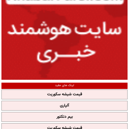
لینک های مفید
قیمت شیشه سکوریت
آلپاری
بیم دتکتور
قیمت شیشه سکوریت