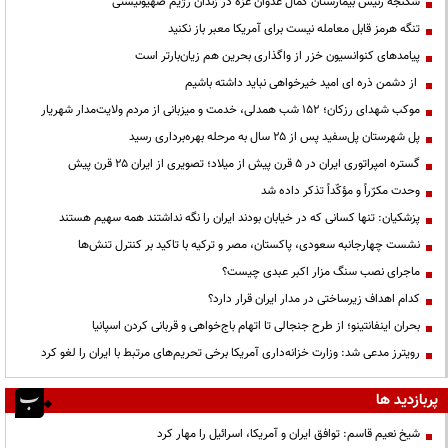
شکنجه رئیس بیمارستان کمال عدوان غزه در زندان رژیم صهیونیستی
تنگه هرمز قابل معامله نیست برای آمریکا معبر باز نکنید
پیامدهای کنوانسیون خزر از واگذاری بحرین هم زیان‌بارتر است
از دشمن ذره ای امید خیرخواهی نباید داشته باشیم
موکب شهدای رزکان؛ ۱۵۲ شب همدلی، خدمت و میزبانی از مردم ولایت‌مدار شهریار
پل شهرستان پل‌سفید پس از ۲۵ سال به مرحله بهره‌برداری رسید
گستره امپراتوری ایران در ۵ قرن پیش از میلاد؛ تصویری از ایران ۲۵ قرن پیش
وحدت مکرّراً و مؤکّداً تذکر داده شد
پزشکیان: تنها کسانی که در خیابان بودند ایران را نگه نداشتند همه سهیم هستند
نشست چهارجانبه سعودی، پاکستان، مصر و ترکیه با تاکید بر کنترل تنش‌ها
ماجرای نصب سنگ مزار اکبر عبدی چیست؟
کدام اهداف زیرساختی در مدار ایران قرار دارد؟
بحران اینفانتینو؛ از طرح جنجالی تا اتهام باج‌خواهی و قربانی کردن اسپانیا
رویترز مدعی شد: وزارت خزانه‌داری آمریکا برخی تحریم‌های مرتبط با ایران را لغو کرد
پربازدید ها
شیخ نعیم قاسم: توافق ایران و آمریکا، اسرائیل را مهار کرد