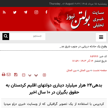
پنجشنبه ۱۵ مرداد ۱۴۰۵
|
Thursday , 06 August 2026
از
و
ته
وقوع یک حادثه دریایی در جنوب شرق عدن
ن
نو
کد خبر:
۸۵۹۶۱۶
تاریخ انتشار:
۱۴ آذر ۱۴۰۳ - ۱۷:۵۹
صفحه نخست
»
بین الملل
»
بین الملل
‍‍‍ پ
پ
بدهی‌۲۴ هزار میلیارد دیناری دولتهای اقلیم کردستان به
حقوق بگیران در ۱۰ سال اخیر
کردپرس با استفاده از یک تصویر گرافیکی که از وبسایت خبری دراو میدیا