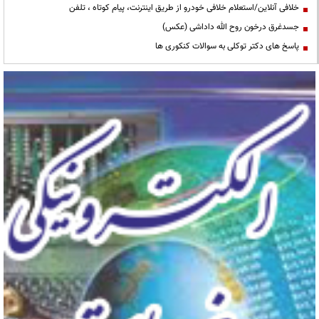
خلافی آنلاین/استعلام خلافی خودرو از طریق اینترنت، پیام کوتاه ، تلفن
جسدغرق درخون روح الله داداشی (عکس)
پاسخ های دکتر توکلی به سوالات کنکوری ها