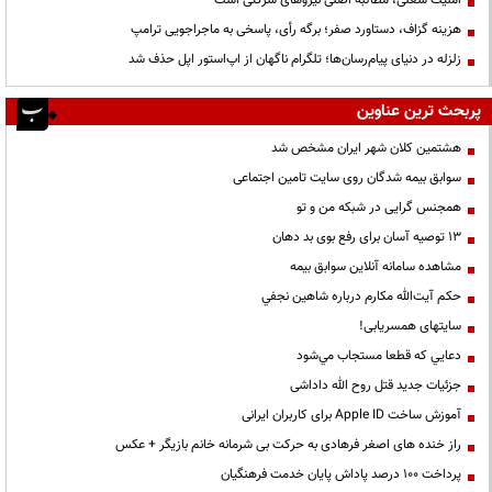
هزینه گزاف، دستاورد صفر؛ برگه رأی، پاسخی به ماجراجویی ترامپ
زلزله در دنیای پیام‌رسان‌ها؛ تلگرام ناگهان از اپ‌استور اپل حذف شد
پربحث ترین عناوین
هشتمین کلان شهر ایران مشخص شد
سوابق بیمه شدگان روی سایت تامین اجتماعی
همجنس گرایی در شبکه من و تو
13 توصیه آسان برای رفع بوی بد دهان
مشاهده سامانه آنلاين سوابق بیمه
حكم آيت‌الله مكارم درباره شاهين نجفي
سایتهای همسریابی!
دعايي كه قطعا مستجاب مي‌شود
جزئیات جدید قتل روح الله داداشی
آموزش ساخت Apple ID برای کاربران ایرانی
راز خنده های اصغر فرهادی به حرکت بی شرمانه خانم بازیگر + عکس
پرداخت ۱۰۰ درصد پاداش پایان خدمت فرهنگیان