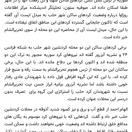
سوریه از ترس نسل کشی کردهای ساکن شهبا و تل رفعت آنها را در شهر
طبقا اسکان داده اند. صوفیه ستون، تحلیلگر اندیشکده مرکز اطلاعات
روژاوا درباره وضعیت کردهای ساکن شهر حلب به میدل ایست آی گفته
است که تاکنون جابجایی گسترده کردهای این مناطق اتفاق نیفتاده است.
با این حال، میدل ایست آی از محاصره این دو محله از سوی تحریرالشام
خبر داده است.
برخی کردهای ساکن این دو محله کردنشین شهر حلب به شبکه فرانس
24 و نشریه آبزرور گفته اند نیروهای کرد سوریه مجبور به ترک این دو
منطقه شده اند و اکنون کردها بی دفاع مانده اند. با این حال، برخی
ساکنان این دو محله از ترس هجوم تحریرالشام به سمت رقه و منبج فرار
کرده اند. با این که این گروه افراطی قول داده با شهروندان عادی رفتار
خوبی داشته باشد اما نشریه آبزرور بیانیه ابراز حسن نیت تحریرالشام
نسبت به شهروندان کرد حلب را استراتژی این گروه برای تصرف بدون
دردسر این محلات عنوان کرده است.
الهام احمد از قطع آب و برق و نیز کمبود شدید آذوقه در محلات کردنشین
حلب خبر داد و گفت کردهایی که با نیروهای کرد موسوم به یگان های
مدافع خلق ارتباط داشته اند وضعیت خوبی نخواهند داشت و ممکن است
فاجعه رفتار افراطی ها با کردهای ساکن عفرین در مورد آنها نیز تکرار