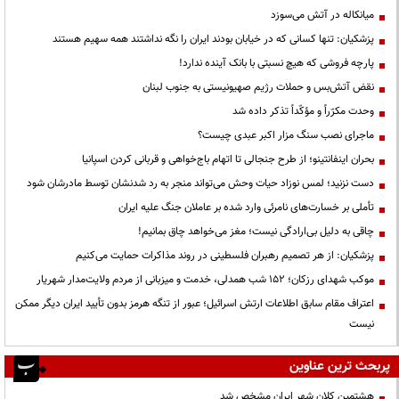
میانکاله در آتش می‌سوزد
پزشکیان: تنها کسانی که در خیابان بودند ایران را نگه نداشتند همه سهیم هستند
پارچه فروشی که هیچ نسبتی با بانک آینده ندارد!
نقض آتش‌بس و حملات رژیم صهیونیستی به جنوب لبنان
وحدت مکرّراً و مؤکّداً تذکر داده شد
ماجرای نصب سنگ مزار اکبر عبدی چیست؟
بحران اینفانتینو؛ از طرح جنجالی تا اتهام باج‌خواهی و قربانی کردن اسپانیا
دست نزنید؛ لمس نوزاد حیات وحش می‌تواند منجر به رد شدنشان توسط مادرشان شود
تأملی بر خسارت‌های نامرئی وارد شده بر عاملان جنگ علیه ایران
چاقی به دلیل بی‌ارادگی نیست؛ مغز می‌خواهد چاق بمانیم!
پزشکیان: از هر تصمیم رهبران فلسطینی در روند مذاکرات حمایت می‌کنیم
موکب شهدای رزکان؛ ۱۵۲ شب همدلی، خدمت و میزبانی از مردم ولایت‌مدار شهریار
اعتراف مقام سابق اطلاعات ارتش اسرائیل؛ عبور از تنگه هرمز بدون تأیید ایران دیگر ممکن
نیست
پربحث ترین عناوین
هشتمین کلان شهر ایران مشخص شد