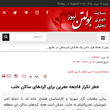
جمعه ۱۶ مرداد ۱۴۰۵
|
Friday , 07 August 2026
از
و
ته
یمن از هدف قرار دادن یک نفتکش عربستانی در خلیج عدن خبر داد
ن
نو
کد خبر:
۸۵۹۶۱۱
تاریخ انتشار:
۱۴ آذر ۱۴۰۳ - ۱۷:۲۳
صفحه نخست
»
بین الملل
»
بین الملل
‍‍‍ پ
پ
خطر تکرار فاجعه عفرین برای کردهای ساکن حلب
برخی مقامات کرد سوریه و کارشناسان هشدار داده اند با حمله اخیر
شورشیان تحریرالشام به حلب، ممکن است همه کردهای ساکن این منطقه