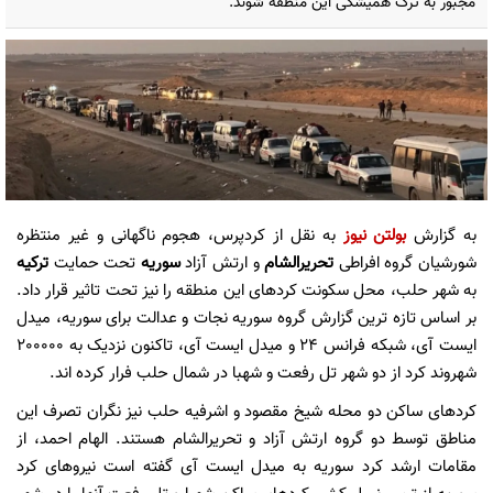
مجبور به ترک همیشگی این منطقه شوند.
به گزارش
بولتن نیوز
به نقل از کردپرس، هجوم ناگهانی و غیر منتظره
شورشیان گروه افراطی
تحریرالشام
و ارتش آزاد
سوریه
تحت حمایت
ترکیه
به شهر حلب، محل سکونت کردهای این منطقه را نیز تحت تاثیر قرار داد.
بر اساس تازه ترین گزارش گروه سوریه نجات و عدالت برای سوریه، میدل
ایست آی، شبکه فرانس 24 و میدل ایست آی، تاکنون نزدیک به 200000
شهروند کرد از دو شهر تل رفعت و شهبا در شمال حلب فرار کرده اند.
کردهای ساکن دو محله شیخ مقصود و اشرفیه حلب نیز نگران تصرف این
مناطق توسط دو گروه ارتش آزاد و تحریرالشام هستند. الهام احمد، از
مقامات ارشد کرد سوریه به میدل ایست آی گفته است نیروهای کرد