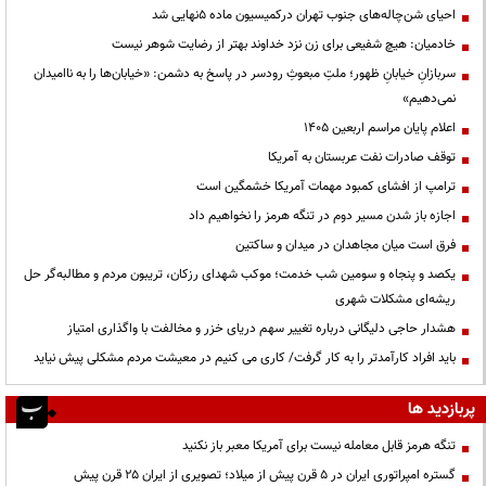
احیای شن‌چاله‌های جنوب تهران درکمیسیون ماده ۵نهایی شد
خادمیان: هیچ شفیعی برای زن نزد خداوند بهتر از رضایت شوهر نیست
سربازانِ خیابانِ ظهور؛ ملتِ مبعوثِ رودسر در پاسخ به دشمن: «خیابان‌ها را به ناامیدان
نمی‌دهیم»
اعلام پایان مراسم اربعین ۱۴۰۵
توقف صادرات نفت عربستان به آمریکا
ترامپ از افشای کمبود مهمات آمریکا خشمگین است
اجازه باز شدن مسیر دوم در تنگه هرمز را نخواهیم داد
فرق است میان مجاهدان در میدان و ساکتین
یکصد و پنجاه و سومین شب خدمت؛ موکب شهدای رزکان، تریبون مردم و مطالبه‌گر حل
ریشه‌ای مشکلات شهری
هشدار حاجی دلیگانی درباره تغییر سهم دریای خزر و مخالفت با واگذاری امتیاز
باید افراد کارآمدتر را به کار گرفت/ کاری می کنیم در معیشت مردم مشکلی پیش نیاید
پربازدید ها
تنگه هرمز قابل معامله نیست برای آمریکا معبر باز نکنید
گستره امپراتوری ایران در ۵ قرن پیش از میلاد؛ تصویری از ایران ۲۵ قرن پیش