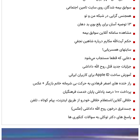
سوابق بیمه شدگان روی سایت تامین اجتماعی
همجنس گرایی در شبکه من و تو
13 توصیه آسان برای رفع بوی بد دهان
مشاهده سامانه آنلاين سوابق بیمه
حكم آيت‌الله مكارم درباره شاهين نجفي
سایتهای همسریابی!
دعايي كه قطعا مستجاب مي‌شود
جزئیات جدید قتل روح الله داداشی
آموزش ساخت Apple ID برای کاربران ایرانی
راز خنده های اصغر فرهادی به حرکت بی شرمانه خانم بازیگر + عکس
پرداخت ۱۰۰ درصد پاداش پایان خدمت فرهنگیان
خلافی آنلاین/استعلام خلافی خودرو از طریق اینترنت، پیام کوتاه ، تلفن
جسدغرق درخون روح الله داداشی (عکس)
پاسخ های دکتر توکلی به سوالات کنکوری ها