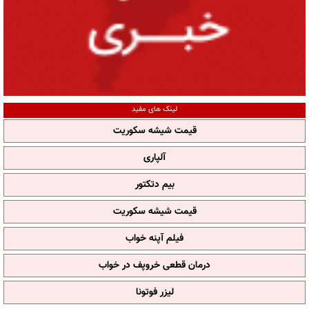
لینک های مفید
قیمت شیشه سکوریت
آلپاری
بیم دتکتور
قیمت شیشه سکوریت
فیلم آپنه خواب
درمان قطعی خروپف در خواب
لیزر فوتونا