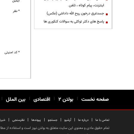
ایمیل
اینترنت، پیام کوتاه ، تلفن
* نظر
جسدغرق درخون روح الله داداشی (عکس)
پاسخ های دکتر توکلی به سوالات کنکوری ها
* کد امنیتی
صفحه نخست
|
بولتن ۲
|
اقتصادی
|
بین الملل
|
|
|
|
|
|
|
تماس با ما
درباره ما
آرشیو
جستجو
پیوندها
نظرسنجی
خبرن
تمام حقوق مادی و معنوی این سایت متعلق به بولتن نیوز است و استفاده از مطالب