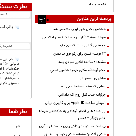
نخواهیم داد
نظرات بینندگ
علیرض
پربحث ترین عناوین
جالب است د
هشتمین کلان شهر ایران مشخص شد
سوابق بیمه شدگان روی سایت تامین اجتماعی
همجنس گرایی در شبکه من و تو
علیرضا ر
13 توصیه آسان برای رفع بوی بد دهان
چرا این م
مشاهده سامانه آنلاين سوابق بیمه
مال
حکومتیان را ت
حكم آيت‌الله مكارم درباره شاهين نجفي
تمام تشکیلات 
سایتهای همسریابی!
مردم فشار نیا
با ممیزی نکر
دعايي كه قطعا مستجاب مي‌شود
جزئیات جدید قتل روح الله داداشی
آموزش ساخت Apple ID برای کاربران ایرانی
نظر شما
راز خنده های اصغر فرهادی به حرکت بی شرمانه
خانم بازیگر + عکس
پرداخت ۱۰۰ درصد پاداش پایان خدمت فرهنگیان
نام
خلافی آنلاین/استعلام خلافی خودرو از طریق