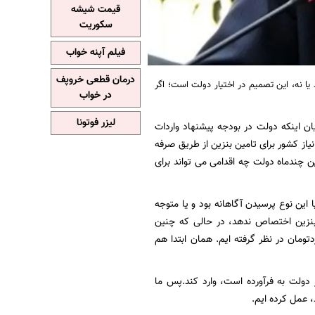
قیمت شیشه
سکوریت
فیلم آپنه خواب
درمان قطعی خروپف
ا نه، این تصمیم در اختیار دولت است؛ اگر
در خواب
لیزر فوتونا
هوتی نماینده لنگرود و عضو کمیسیون تلفیق بودجه سال 1404 با بیان اینکه دولت در بودجه پیشنهاد واردات
اوت نیاز کشور برای تامین بنزین از طریق صرفه
 چندماه دولت چه اقدامی می تواند برای
این نوع پرسیدن آگاهانه بود و یا متوجه
بنزین اختصاص ندهد، در حالی که چنین
تصاص بدهیم. دولت گفته است که ما در یک مرحله 65 هزار میلیاردتومان در نظر گرفته ایم. همان ابتدا هم
 دولت به فرآورده است، وارد کند.پس ما
 عمل کرده ایم.