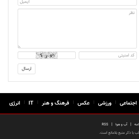
اجتماعی
|
ورزشی
|
عکس
|
فرهنگ و هنر
|
IT
|
انرژی
|
|
امه
آب و هوا
RSS
 با ذکر منبع بلامانع است.