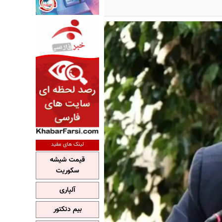
لینک های مفید
قیمت شیشه
سکوریت
آلپاری
بیم دتکتور