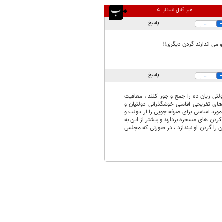
غیر قابل انتشار:
۵
پاسخ
0
می اندازند گردن دیگری!!
پاسخ
0
ی زیان ده را جمع و جور کنند ، معافیت
ع های تفریحی اقامتی خوشگذرانی دولتیان و
 مورد اساسی برای صرفه جویی را از دولت و
دن های مسخره بردارند و بیشتر از این به
 را گردن او نیندازد ، در صورتی که مجلس