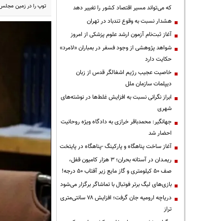
توپ را در زمین مجلس ن
که می‌تواند مسیر اقتصاد کشور را تغییر دهد
هشدار نسبت به وقوع تندباد در تهران
آغاز ثبت‌نام آزمون ارشد علوم پزشکی از امروز
شواهد پژوهشی از وجود فسفر در بمباران «لامرد»
حکایت دارد
خاصیت عجیب رژیم اشغالگر قدس از زبان
دیپلمات سازمان ملل
ابراز نگرانی نسبت به افزایش غلط‌ها در نوشته‌های
شهری
جهانگیر: محمدباقر خرازی به دادگاه ویژه روحانیت
احضار شد
آغاز ساخت پناهگاه و پارکینگ -پناهگاه در پایتخت
ریمـدان در آستانه بحران؛ ۳ هزار کامیون قفل،
صف ۵۰ کیلومتری و گاز مایع زیر آفتاب ۵۰ درجه!
بازی‌های لیگ برتر فوتبال با تماشاگر برگزار می‌شود
دریاچه ارومیه جان گرفت؛ افزایش ۷۸ سانتی‌متری
تراز