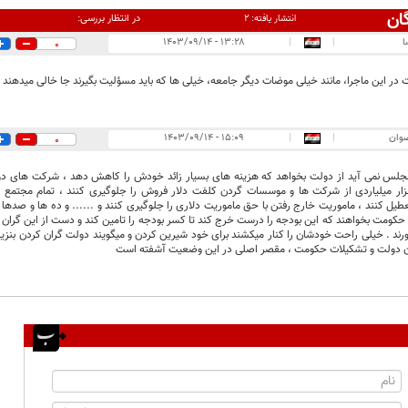
ان
در انتظار بررسی:
انتشار یافته:
۲
ا
|
|
۱۳:۲۸ - ۱۴۰۳/۰۹/۱۴
0
ر این ماجرا، مانند خیلی موضات دیگر جامعه، خیلی ها که باید مسؤلیت بگیرند جا خالی میدهند و 
ضوان
|
|
۱۵:۰۹ - ۱۴۰۳/۰۹/۱۴
0
جلس نمی آید از دولت بخواهد که هزینه های بسیار زائد خودش را کاهش دهد ، شرکت های دولت
یاتی 150 هزار میلیاردی از شرکت ها و موسسات گردن کلفت دلار فروش را جلوگیری کنند ، تمام مجتم
عطیل کنند ، ماموریت خارج رفتن با حق ماموریت دلاری را جلوگیری کنند و ...... و ده ها و صدها
حکومت بخواهند که این بودجه را درست خرج کند تا کسر بودجه را تامین کند و دست از این گران کر
ورند . خیلی راحت خودشان را کنار میکشند برای خود شیرین کردن و میگویند دولت گران کردن بنزین
دن دولت و تشکیلات حکومت ، مقصر اصلی در این وضعیت آشفته است