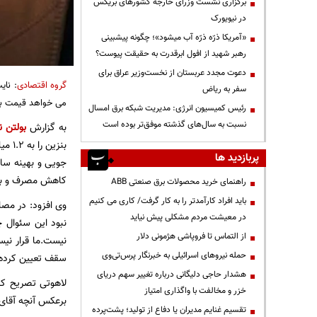
برگزاری نشست وزرای خارجه کشورهای بریکس
در نیویورک
«آمریکا ذرّه ذرّه آب میشود»؛ چگونه پیشبینی
رهبر شهید از افول ابرقدرت به حقیقت پیوست؟
دعوت مجدد عربستان از نخست‌وزیر عراق برای
گروه اقتصادی
: نای
سفر به ریاض
می خواهد قیمت بنز
رئیس کمیسیون انرژی: مدیریت شبکه برق امسال
نسبت به سال‌های گذشته موفق‌تر بوده است
به گزارش
بولتن ن
بنزی
پربازدید ها
جویی و بهینه ساز
کاهش مصرف و بهی
راهنمای خرید محصولات برق صنعتی ABB
باید افراد کارآمدتر را به کار گرفت/ کاری می کنیم
وی افزود: در مصا
در معیشت مردم مشکلی پیش نیاید
نبود این سئوال 
از التماس تا فروپاشی هژمونی دلار
حمله نیروهای اسرائیلی به خبرنگار پرس‌تی‌وی
سقف تعیین کرده
هشدار حاجی دلیگانی درباره تغییر سهم دریای
لاهوتی تصریح کرد
خزر و مخالفت با واگذاری امتیاز
برعکس آنچه آقای 
تقسیم غنایم مدیران یا دفاع از تولید؛ پشت‌پرده