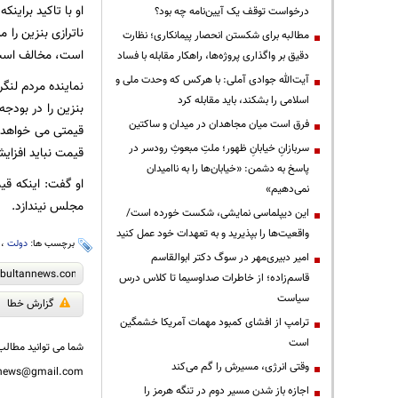
او با تاکید برای
درخواست توقف یک آیین‌نامه چه بود؟
ناترازی بنزین را
مطالبه برای شکستن انحصار پیمانکاری؛ نظارت
است، مخالف است
دقیق بر واگذاری پروژه‌ها، راهکار مقابله با فساد
آیت‌الله جوادی آملی: با هرکس که وحدت ملی و
اسلامی را بشکند، باید مقابله کرد
بنزین را در بودجه
فرق است میان مجاهدان در میدان و ساکتین
قیمتی می خواهد ب
سربازانِ خیابانِ ظهور؛ ملتِ مبعوثِ رودسر در
قیمت نباید افزایش
پاسخ به دشمن: «خیابان‌ها را به ناامیدان
او گفت: اینکه قی
نمی‌دهیم»
مجلس نیندازد.
این دیپلماسی نمایشی، شکست خورده است/
واقعیت‌ها را بپذیرید و به تعهدات خود عمل کنید
برچسب ها:
دولت
،
امیر دبیری‌مهر در سوگ دکتر ابوالقاسم
قاسم‌زاده؛ از خاطرات صداوسیما تا کلاس درس
سیاست
گزارش خطا
ترامپ از افشای کمبود مهمات آمریکا خشمگین
است
شما می توانید مطالب 
وقتی انرژی، مسیرش را گم می‌کند
nnews@gmail.com
اجازه باز شدن مسیر دوم در تنگه هرمز را