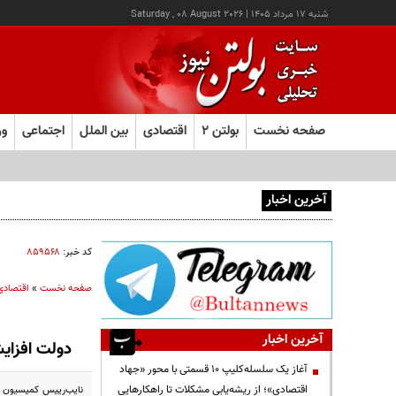
شنبه ۱۷ مرداد ۱۴۰۵
|
Saturday , 08 August 2026
صفحه نخست
بولتن ۲
اقتصادی
بین الملل
اجتماعی
ور
آخرین اخبار
آغاز ثبت‌نام آزمون ارشد علوم پزشکی از امروز
کد خبر:
۸۵۹۵۶۸
صفحه نخست
»
اقتصادی
آخرین اخبار
دولت افزای
آغاز یک سلسله‌کلیپ ۱۰ قسمتی با محور «جهاد
اقتصادی»؛ از ریشه‌یابی مشکلات تا راهکارهایی
نایب‌رییس کمیسیون ب