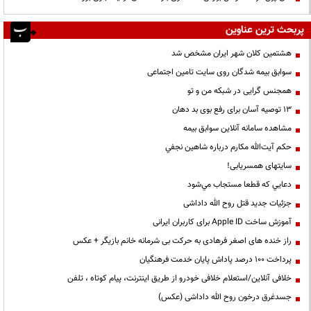
پربحث ترین عناوین
هشتمین کلان شهر ایران مشخص شد
سوابق بیمه شدگان روی سایت تامین اجتماعی
همجنس گرایی در شبکه من و تو
13 توصیه آسان برای رفع بوی بد دهان
مشاهده سامانه آنلاين سوابق بیمه
حكم آيت‌الله مكارم درباره شاهين نجفي
سایتهای همسریابی!
دعايي كه قطعا مستجاب مي‌شود
جزئیات جدید قتل روح الله داداشی
آموزش ساخت Apple ID برای کاربران ایرانی
راز خنده های اصغر فرهادی به حرکت بی شرمانه خانم بازیگر + عکس
پرداخت ۱۰۰ درصد پاداش پایان خدمت فرهنگیان
خلافی آنلاین/استعلام خلافی خودرو از طریق اینترنت، پیام کوتاه ، تلفن
جسدغرق درخون روح الله داداشی (عکس)