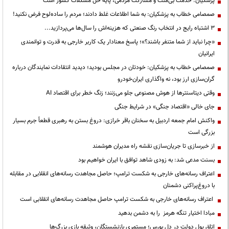
پزشکیان: خدمت بی‌منت و مشارکت مردمی، پایه حل مشکلات کشور است
صمصامی خطاب به پزشکیان: به شما اطلاعات غلط دادند؛ مردم را ساده‌لوح فرض نکنید!
3 اشتباه رایج در انتخاب رنگ صنعتی که هزینه‌اش را سال‌ها می‌پردازید...
«چرا نباید از شما متنفر باشند؟»؛ پاسخ معنادار یک کاربر خارجی به قدرت و توانمندی
ایرانیان
صمصامی خطاب به پزشکیان: خودتان در مجلس بودید؛ دیدید انتقادات نمایندگان درباره
گران‌سازی ارز بود، نه واگذاری ایران‌خودرو
وقتی دیتاسنترها از هوش مصنوعی جلو می‌زنند؛ زنگ خطر برای اقتصاد AI
جای خالی «اقتصاد جنگی» در شرایط جنگی
واکنش امام جمعه اردبیل به سخنان باقر خرازی: دروغ بستن به رهبری قطعاً جرم بسیار
بزرگی است
از خبرسازی تا جریان‌سازی نقشه راه مدیران هوشمند
بسنت مدعی شد: به زودی شاهد توافق با ایران خواهیم بود
اعتراف رسانه‌های خارجی به شکست ترامپ؛ حاصل مجاهدت رسانه‌های انقلابی در مقابله
با دروغ‌پراکنی دشمنان
اعتراف رسانه‌های خارجی به شکست ترامپ حاصل مجاهدت رسانه‌های انقلابی است
مبادا اختیار تنگه هرمز را به دشمن بدهید
اتاق پول دولت در دل بورس؛ مستمری بازنشستگان، وثیقه بازی بزرگ‌ها