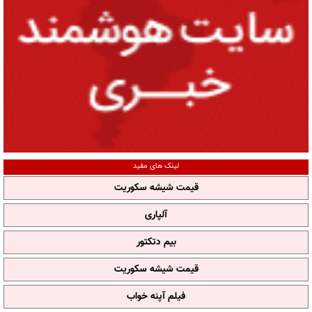
لینک های مفید
قیمت شیشه سکوریت
آلپاری
بیم دتکتور
قیمت شیشه سکوریت
فیلم آپنه خواب