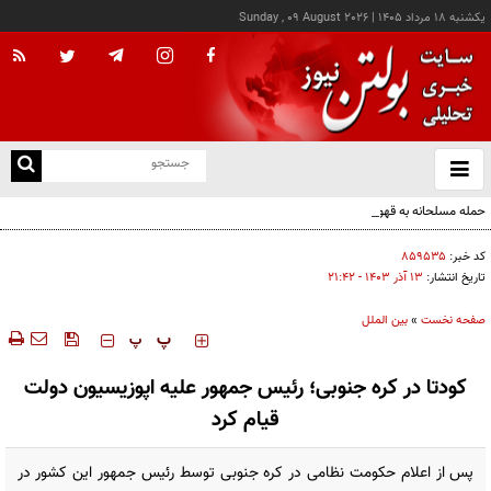
يکشنبه ۱۸ مرداد ۱۴۰۵
|
Sunday , 09 August 2026
از
و
ته
حمله مسلحانه به قهوه‌خانه‌ای در زاهدان؛ ۲ نفر جان باختند
ن
نو
کد خبر:
۸۵۹۵۳۵
تاریخ انتشار:
۱۳ آذر ۱۴۰۳ - ۲۱:۴۲
صفحه نخست
»
بین الملل
‍‍‍ پ
پ
کودتا در کره جنوبی؛ رئیس جمهور علیه اپوزیسیون دولت
قیام کرد
پس از اعلام حکومت نظامی در کره جنوبی توسط رئیس جمهور این کشور در