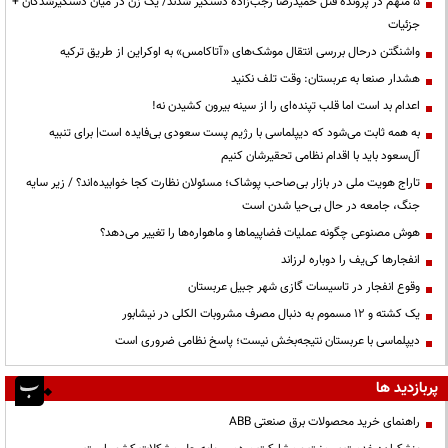
۵ متهم در پرونده قتل حمیدرضا رجب‌زاده دستگیر شدند/ یک زن در میان دستگیرشدگان +
جزئیات
واشنگتن درحال بررسی انتقال موشک‌های «آتاکامس» به اوکراین از طریق ترکیه
هشدار صنعا به عربستان: وقت تلف نکنید
اعدام بد است اما قلب تپنده‌ای را از سینه بیرون کشیدن نه!
به همه ثابت می‌شود که دیپلماسی با رژیم پست سعودی بی‌فایده است| برای تنبیه
آل‌سعود باید با اقدام نظامی تحقیرشان کنیم
تاراج هویت ملی در بازار بی‌صاحب پوشاک؛ مسئولان نظارت کجا خوابیده‌اند؟ / زیر سایه
جنگ، جامعه در حال بی‌حیا شدن است
هوش مصنوعی چگونه عملیات فضاپیماها و ماهواره‌ها را تغییر می‌دهد؟
انفجارها کی‌یف را دوباره لرزاند
وقوع انفجار در تاسیسات گازی شهر جبیل عربستان
یک کشته و ۱۲ مسموم به دنبال مصرف مشروبات الکلی در نیشابور
دیپلماسی با عربستان نتیجه‌بخش نیست؛ پاسخ نظامی ضروری است
پربازدید ها
راهنمای خرید محصولات برق صنعتی ABB