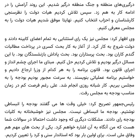
درگیری‌های منطقه و جنگ منطقه درگیر شدیم. این روند آرامش را در
ادامه کار به هم زد. سپس تلاش کردیم هیات دولت را نظرسنجی
کارشناسان و احزاب انتخاب کنیم. نهایتا موفق شدیم هیات دولت را به
مجلس معرفی کنیم.
وی اظهار کرد: مجلس نیز یک رای استثنایی به تمام اعضای کابینه دادند و
دولت شروع به کار کرد. از آغاز به کار بحث کسری در پرداخت مطالبات
گندم کاران بود. بحث پرستاران بود. بحث پاداش بازنشستگان بود. با این
مسائل درگیر بودیم و تلاش کردیم حل کنیم. مبنای ما اجرای چشم انداز و
اجرای قانون بود. قانون برنامه را به هر کدام از وزرا ارجاع دادیم و
خواستیم برنامه عملیاتی بنویسند. به سرعت مجبور بودیم بودجه را به
مجلس ببریم. کار شبانه روزی انجام شد. علی رغم فرصت کم در زمان
مناسب بودجه به مجلس رفت.
رئیس‌جمهور تصریح کرد: خیلی وقت ها می گفتند بودجه را انبساطی
نوشتیم. بودجه ما انبساطی نیست. مجلس نیز خوشبختانه به کلیات
بودجه رای دادند. مشکلات دیگری که وجود داشت احتمالا در سوالات شما
هست که من آنگاه به آن اشاره خواهم کرد. یکی از بحث های مهم هم
وفاق ملی است. برای اولین بار بود که استاندار سنی و کرد را تعیین کردیم.