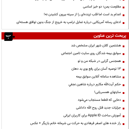
مقاومت یمن؛ دو خیز اساسی
اعدام بد است اما قلب تپنده‌ای را از سینه بیرون کشیدن نه!
ادعای رسانه آمریکایی درباره تمایل ترامپ به خروج از جنگ بدون توافق هسته‌ای
پربحث ترین عناوین
هشتمین کلان شهر ایران مشخص شد
سوابق بیمه شدگان روی سایت تامین اجتماعی
همجنس گرایی در شبکه من و تو
13 توصیه آسان برای رفع بوی بد دهان
مشاهده سامانه آنلاين سوابق بیمه
حكم آيت‌الله مكارم درباره شاهين نجفي
سایتهای همسریابی!
دعايي كه قطعا مستجاب مي‌شود
جزئیات جدید قتل روح الله داداشی
آموزش ساخت Apple ID برای کاربران ایرانی
راز خنده های اصغر فرهادی به حرکت بی شرمانه خانم بازیگر + عکس