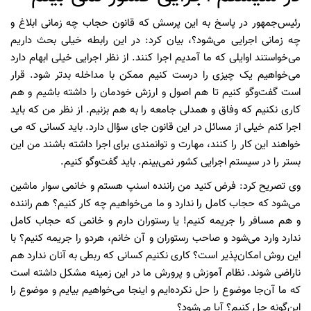
رئیس‌جمهور در پاسخ به این پرسش که قانون حجاب چه زمانی ابلاغ و
چه زمانی اجرایی می‌شود؟، بیان کرد: در این رابطه خیلی بحث داریم
می‌خواستند اوایلی که ما آمدیم اجرا کنند. از نظر اجرایی خیلی ابهام دارد
می‌خواهیم یک چیزی را درست کنیم ممکن با مداخله بدتر شود. قرار
است گفت‌وگو کنیم تا هم اصول و ارزش خودمان را داشته باشیم و هم
کاری نکنیم که وفاق و همدلی جامعه را به هم بزنیم. از نظر من که باید
اجرا کنم خیلی از مسائل در این قانون جای سؤال دارد. باید کسانی که می
خواهند این کار را کنند، مهارت و توانمندی برای اجرا داشته باشند من این
بستر را در سیستم اجرایی کشور نمی‌بینم. باید گفت‌وگو کنیم.
وی تصریح کرد: فرض کنید من راننده اسنپ هستم و خانمی سوار ماشین
می‌شود که حجاب کامل را ندارد و ما می‌خواهیم چه کار کنیم؟ هم راننده
و هم مسافر را جریمه کنیم! یا رستوران دارم و خانمی که حجاب کامل
ندارد وارد می‌شود و صاحب رستوران و آن خانم، هردو را جریمه کنیم؟ با
این روش امکان‌پذیر است؟ کاری نکنیم کسانی که ربطی به آنان ندارد هم
ناراضی شوند. نظام آموزش و پرورش ما در این زمینه مشکل داشته است
که ما آن‌جا موضوع را حل نکرده‌ایم و اینجا می‌خواهیم بیایم و موضوع را
این‌گونه حل کنیم؟ آیا می‌شود؟