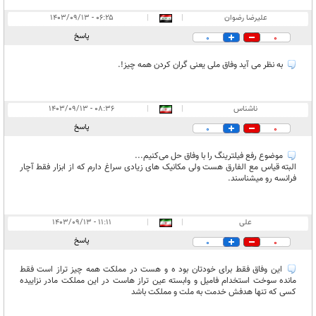
علیرضا رضوان
|
|
۰۶:۲۵ - ۱۴۰۳/۰۹/۱۳
پاسخ
0
0
به نظر می آید وفاق ملی یعنی گران کردن همه چیز!.
ناشناس
|
|
۰۸:۳۶ - ۱۴۰۳/۰۹/۱۳
پاسخ
0
0
موضوع رفع فیلترینگ را با وفاق حل می‌کنیم...
البته قیاس مع الفارق هست ولی مکانیک های زیادی سراغ دارم که از ابزار فقط آچار
فرانسه رو میشناسند.
علی
|
|
۱۱:۱۱ - ۱۴۰۳/۰۹/۱۳
پاسخ
0
0
این وفاق فقط برای خودتان بود ه و هست در مملکت همه چیز تراز است فقط
مانده سوخت استخدام فامیل و وابسته عین تراز هاست در این مملکت مادر نزاییده
کسی که تنها هدفش خدمت به ملت و مملکت باشد