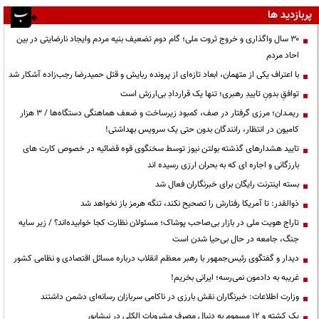
پربازدید ها
۳۰ سال واگذاری و خروج ثروت ملی؛ گام دوم تضعیف بنیه مردم وایجاد نارضایتی در بین
احاد مردم
با اعتراف یکی از متهمان، ابعاد تازه‌ای از پرونده ربایش و قتل حمیدرضا رجب‌زاده آشکار شد
توافقِ بدونِ تاییدِ رهبری؛ تنها یک قراردادِ بی‌ارزش است
ریمـدان؛ مرزی گرفتار در صف، کمبود زیرساخت و ضعف هماهنگی دستگاه‌ها / ۳ هزار
کامیون در انتظار، رانندگان بدون حتی یک سرویس بهداشتی!
تایید هشدارهای گذشته بولتن نیوز توسط سخنگوی قوه قضائیه در خصوص کارت های
بارزگانی و اجاره ای که به بحران ارزی رسیده اند
بسته اینترنت رایگان برای خبرنگاران فعال شد
ذوالقدر: تا آمریکا رفتارش را تصحیح نکند، تنگه هرمز باز نخواهد شد
تاراج هویت ملی در بازار بی‌صاحب پوشاک؛ مسئولان نظارت کجا خوابیده‌اند؟ / زیر سایه
جنگ، جامعه در حال بی‌حیا شدن است
دیدار و گفتگوی رئیس‌جمهور با رهبر معظم انقلاب درباره مسائل اقتصادی و نظامی کشور
غریبه به دادمون نمی‌رسه؛ ایرانی بخریم!
وزارت اطلاعات: خبرنگاران نقش بارزی در ناکامی سربازان رسانه‌ای دشمن داشتند
یک کشته و ۱۲ مسموم به دنبال مصرف مشروبات الکلی در نیشابور