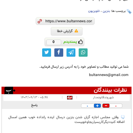
برچسب ها:
بنزین
،
تلویزیون
گزارش خطا
پسندیدم
0
شما می توانید مطالب و تصاویر خود را به آدرس زیر ارسال فرمایید.
bultannews@gmail.com
نظرات بینندگان
انتشار یافته:
۵
شهروندقانونمدار
|
|
۰۵:۴۸ - ۱۴۰۳/۰۹/۱۳
در انتظار بررسی:
پاسخ
0
0
غیر قابل انتشار:
۲
وقتی مجلس اجازه گران شدن بنزین درسال اینده رانداده خوب همین امسال
اضافه کنیددیگرکاربسیاربجاوخوبیست