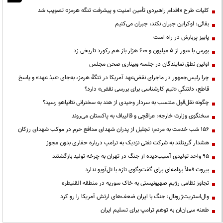
کلیات طرح «اقدام راهبردی تأمین امنیت و پیشرفت تنگه هرمز» تصویب شد
بقائی: اوکراین جبران نکند، جبران می‌کنیم
پاییز پربارش در راه است
بورس با عبور از ۵ میلیون و ۶۰۰ هزار باز هم رکورد تاریخی زد
اولین نطق نمایندگان در جلسه وبیناری صحن مجلس
چرا رئیس‌جمهور در ماجرای نقض‌عهد آمریکا در تنگهٔ هرمز، به‌جای «نبذ عهد» و پاسخ
قاطع، دلتنگیِ «تیم کارشناسی برای بررسی نقض» دارد؟
چگونه نقل‌قول منتسب به سردار وحیدی از هند به سخنرانی نتانیاهو رسید؟
سخنگوی وزارت خارجه: عراقچی و قالیباف به پاکستان می‌روند
۱۵۶ شب خدمت به مردم؛ تجلیل از پدران شهدای مدافع حرم در موکب شهدای رزکان
هشدار گرینلند به شرکت نفتی نزدیک به ترامپ درباره حفاری بدون مجوز
95 واحد تولیدی آسیب‌دیده از جنگ در تهران به چرخه تولید بازگشتند
بیروت فعلاً برنامه‌ای برای گفت‌وگوی تازه با تل‌آویو ندارد
تجاوز نظامی رژیم صهیونیستی به خاک سوریه در منطقه القنیطره
وال‌استریت‌ژرونال: جنگ با ایران ضعف‌های ارتش آمریکا را رو کرد
طعنه سی‌ان‌ان به توهم ترامپ برای تسلیم ایران