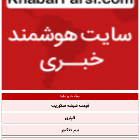
لینک های مفید
قیمت شیشه سکوریت
آلپاری
بیم دتکتور