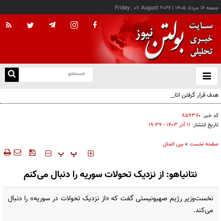
جمعه ۱۶ مرداد ۱۴۰۵
|
Friday , 07 August 2026
از
و
ته
هدف قرار گرفتن اتاق‌ فرماندهی مزدوران عربستان در یمن
ن
نو
کد خبر:
۸۵۹۳۷۰
تاریخ انتشار:
۱۱ آذر ۱۴۰۳ - ۱۹:۳۹
صفحه نخست
»
بین الملل
‍‍‍ پ
پ
نتانیاهو: از نزدیک تحولات سوریه را دنبال می‌کنم
نخست‌وزیر رژیم صهیونیستی گفت که «از نزدیک تحولات در سوریه» را دنبال
می‌کند.