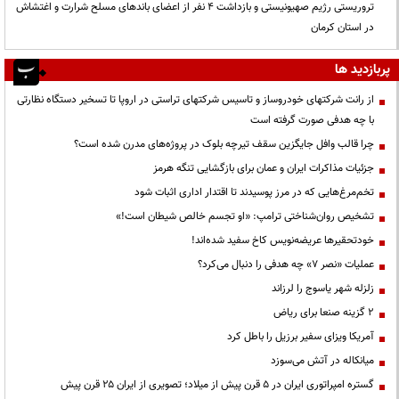
تروریستی رژیم صهیونیستی و بازداشت ۴ نفر از اعضای باندهای مسلح شرارت و اغتشاش
در استان کرمان
پربازدید ها
از رانت‌ شرکتهای خودروساز و تاسیس شرکتهای تراستی در اروپا تا تسخیر دستگاه نظارتی
با چه هدفی صورت گرفته است
چرا قالب وافل جایگزین سقف تیرچه بلوک در پروژه‌های مدرن شده است؟
جزئیات مذاکرات ایران و عمان برای بازگشایی تنگه هرمز
تخم‌مرغ‌هایی که در مرز پوسیدند تا اقتدار اداری اثبات شود
تشخیص روان‌شناختی ترامپ: «او تجسم خالص شیطان است!»
خودتحقیرها عریضه‌نویس کاخ سفید شده‌اند!
عملیات «نصر ۷» چه هدفی را دنبال می‌کرد؟
زلزله شهر یاسوج را لرزاند
۲ گزینه صنعا برای ریاض
آمریکا ویزای سفیر برزیل را باطل کرد
میانکاله در آتش می‌سوزد
گستره امپراتوری ایران در ۵ قرن پیش از میلاد؛ تصویری از ایران ۲۵ قرن پیش