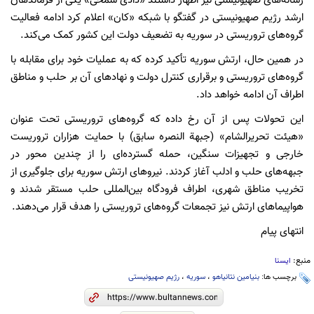
رسانه‌های صهیونیستی نیز اظهار داشتند «دادی سمحی» یکی از فرماندهان
ارشد رژیم صهیونیستی در گفتگو با شبکه «کان» اعلام کرد ادامه فعالیت
گروه‌های تروریستی در سوریه به تضعیف دولت این کشور کمک می‌کند.
در همین حال، ارتش سوریه تأکید کرده که به عملیات خود برای مقابله با
گروه‌های تروریستی و برقراری کنترل دولت و نهادهای آن بر حلب و مناطق
اطراف آن ادامه خواهد داد.
این تحولات پس از آن رخ داده که گروه‌های تروریستی تحت عنوان
«هیئت تحریرالشام» (جبهة النصره سابق) با حمایت هزاران تروریست
خارجی و تجهیزات سنگین، حمله گسترده‌ای را از چندین محور در
جبهه‌های حلب و ادلب آغاز کردند. نیروهای ارتش سوریه برای جلوگیری از
تخریب مناطق شهری، اطراف فرودگاه بین‌المللی حلب مستقر شدند و
هواپیماهای ارتش نیز تجمعات گروه‌های تروریستی را هدف قرار می‌دهند.
انتهای پیام
منبع:
ایسنا
برچسب ها:
بنیامین نتانیاهو
،
سوریه
،
رژیم صهیونیستی