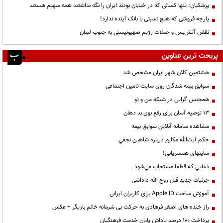
پزشکیان: تنها کسانی که در خیابان بودند ایران را نگه نداشتند همه سهیم هستند
پارچه فروشی که هیچ نسبتی با بانک آینده ندارد!
نقض آتش‌بس و حملات رژیم صهیونیستی به جنوب لبنان
پربحث ترین عناوین
هشتمین کلان شهر ایران مشخص شد
سوابق بیمه شدگان روی سایت تامین اجتماعی
همجنس گرایی در شبکه من و تو
13 توصیه آسان برای رفع بوی بد دهان
مشاهده سامانه آنلاين سوابق بیمه
حكم آيت‌الله مكارم درباره شاهين نجفي
سایتهای همسریابی!
دعايي كه قطعا مستجاب مي‌شود
جزئیات جدید قتل روح الله داداشی
آموزش ساخت Apple ID برای کاربران ایرانی
راز خنده های اصغر فرهادی به حرکت بی شرمانه خانم بازیگر + عکس
پرداخت ۱۰۰ درصد پاداش پایان خدمت فرهنگیان