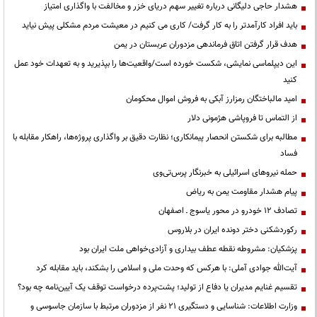
هشدار حاجی دلیگانی درباره تغییر سهم دریای خزر و مخالفت با واگذاری امتیاز
باید افراد کارآمدتر را به کار گرفت/ کاری می کنیم در معیشت مردم مشکلی پیش نیاید
هدف قرار گرفتن اتاق‌ فرماندهی مزدوران عربستان در یمن
این دیپلماسی نمایشی، شکست خورده است/واقعیت‌ها را بپذیرید و به تعهدات خود عمل
کنید
امید مالباختگان رمزارز آبکی به فروش اموال محکومان
از التماس تا فروپاشی هژمونی دلار
مطالبه برای شکستن انحصار پیمانکاری؛ نظارت دقیق بر واگذاری پروژه‌ها، راهکار مقابله با
فساد
حمله نیروهای اسرائیلی به خبرنگار پرس‌تی‌وی
پیام هشدار مقاومت یمن به ریاض
تصادف ۱۲ خودرو در محور یاسوج ـ اصفهان
رکوردشکنی دختر دونده ایران در بلاروس
پزشکیان: مشروطه نقطه عطف بیداری و آزادی‌خواهی ملت ایران بود
آیت‌الله جوادی آملی: با هرکس که وحدت ملی و اسلامی را بشکند، باید مقابله کرد
تقسیم غنایم مدیران یا دفاع از تولید؛ پشت‌پرده درخواست توقف یک آیین‌نامه چه بود؟
وزارت اطلاعات: شناسایی و دستگیری ۲۱ نفر از مزدوران مرتبط با سازمان جاسوسی و