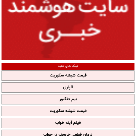
لینک های مفید
قیمت شیشه سکوریت
آلپاری
بیم دتکتور
قیمت شیشه سکوریت
فیلم آپنه خواب
درمان قطعی خروپف در خواب