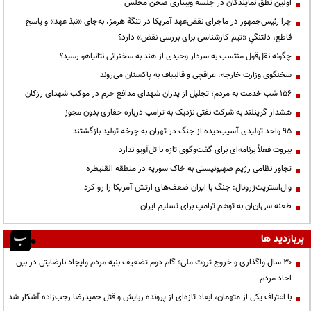
اولین نطق نمایندگان در جلسه وبیناری صحن مجلس
چرا رئیس‌جمهور در ماجرای نقض‌عهد آمریکا در تنگهٔ هرمز، به‌جای «نبذ عهد» و پاسخ
قاطع، دلتنگیِ «تیم کارشناسی برای بررسی نقض» دارد؟
چگونه نقل‌قول منتسب به سردار وحیدی از هند به سخنرانی نتانیاهو رسید؟
سخنگوی وزارت خارجه: عراقچی و قالیباف به پاکستان می‌روند
۱۵۶ شب خدمت به مردم؛ تجلیل از پدران شهدای مدافع حرم در موکب شهدای رزکان
هشدار گرینلند به شرکت نفتی نزدیک به ترامپ درباره حفاری بدون مجوز
95 واحد تولیدی آسیب‌دیده از جنگ در تهران به چرخه تولید بازگشتند
بیروت فعلاً برنامه‌ای برای گفت‌وگوی تازه با تل‌آویو ندارد
تجاوز نظامی رژیم صهیونیستی به خاک سوریه در منطقه القنیطره
وال‌استریت‌ژرونال: جنگ با ایران ضعف‌های ارتش آمریکا را رو کرد
طعنه سی‌ان‌ان به توهم ترامپ برای تسلیم ایران
پربازدید ها
۳۰ سال واگذاری و خروج ثروت ملی؛ گام دوم تضعیف بنیه مردم وایجاد نارضایتی در بین
احاد مردم
با اعتراف یکی از متهمان، ابعاد تازه‌ای از پرونده ربایش و قتل حمیدرضا رجب‌زاده آشکار شد