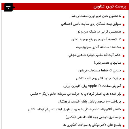
پربحث ترین عناوین
هشتمین کلان شهر ایران مشخص شد
سوابق بیمه شدگان روی سایت تامین اجتماعی
همجنس گرایی در شبکه من و تو
13 توصیه آسان برای رفع بوی بد دهان
مشاهده سامانه آنلاين سوابق بیمه
حكم آيت‌الله مكارم درباره شاهين نجفي
سایتهای همسریابی!
دعايي كه قطعا مستجاب مي‌شود
جزئیات جدید قتل روح الله داداشی
آموزش ساخت Apple ID برای کاربران ایرانی
راز خنده های اصغر فرهادی به حرکت بی شرمانه خانم بازیگر + عکس
پرداخت ۱۰۰ درصد پاداش پایان خدمت فرهنگیان
خلافی آنلاین/استعلام خلافی خودرو از طریق اینترنت، پیام کوتاه ، تلفن
جسدغرق درخون روح الله داداشی (عکس)
پاسخ های دکتر توکلی به سوالات کنکوری ها