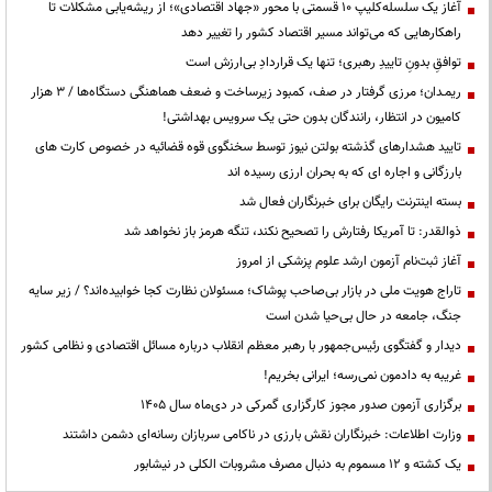
آغاز یک سلسله‌کلیپ ۱۰ قسمتی با محور «جهاد اقتصادی»؛ از ریشه‌یابی مشکلات تا
راهکارهایی که می‌تواند مسیر اقتصاد کشور را تغییر دهد
توافقِ بدونِ تاییدِ رهبری؛ تنها یک قراردادِ بی‌ارزش است
ریمـدان؛ مرزی گرفتار در صف، کمبود زیرساخت و ضعف هماهنگی دستگاه‌ها / ۳ هزار
کامیون در انتظار، رانندگان بدون حتی یک سرویس بهداشتی!
تایید هشدارهای گذشته بولتن نیوز توسط سخنگوی قوه قضائیه در خصوص کارت های
بارزگانی و اجاره ای که به بحران ارزی رسیده اند
بسته اینترنت رایگان برای خبرنگاران فعال شد
ذوالقدر: تا آمریکا رفتارش را تصحیح نکند، تنگه هرمز باز نخواهد شد
آغاز ثبت‌نام آزمون ارشد علوم پزشکی از امروز
تاراج هویت ملی در بازار بی‌صاحب پوشاک؛ مسئولان نظارت کجا خوابیده‌اند؟ / زیر سایه
جنگ، جامعه در حال بی‌حیا شدن است
دیدار و گفتگوی رئیس‌جمهور با رهبر معظم انقلاب درباره مسائل اقتصادی و نظامی کشور
غریبه به دادمون نمی‌رسه؛ ایرانی بخریم!
برگزاری آزمون صدور مجوز کارگزاری گمرکی در دی‌ماه سال ۱۴۰۵
وزارت اطلاعات: خبرنگاران نقش بارزی در ناکامی سربازان رسانه‌ای دشمن داشتند
یک کشته و ۱۲ مسموم به دنبال مصرف مشروبات الکلی در نیشابور