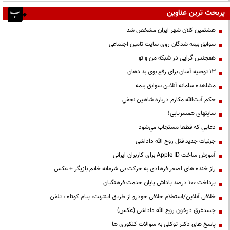
پربحث ترین عناوین
هشتمین کلان شهر ایران مشخص شد
سوابق بیمه شدگان روی سایت تامین اجتماعی
همجنس گرایی در شبکه من و تو
13 توصیه آسان برای رفع بوی بد دهان
مشاهده سامانه آنلاين سوابق بیمه
حكم آيت‌الله مكارم درباره شاهين نجفي
سایتهای همسریابی!
دعايي كه قطعا مستجاب مي‌شود
جزئیات جدید قتل روح الله داداشی
آموزش ساخت Apple ID برای کاربران ایرانی
راز خنده های اصغر فرهادی به حرکت بی شرمانه خانم بازیگر + عکس
پرداخت ۱۰۰ درصد پاداش پایان خدمت فرهنگیان
خلافی آنلاین/استعلام خلافی خودرو از طریق اینترنت، پیام کوتاه ، تلفن
جسدغرق درخون روح الله داداشی (عکس)
پاسخ های دکتر توکلی به سوالات کنکوری ها