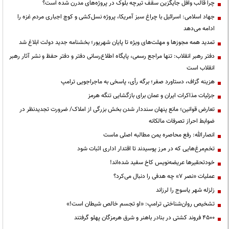
چرا قالب وافل جایگزین سقف تیرچه بلوک در پروژه‌های مدرن شده است؟
جهاد اسلامی: اسرائیل با چراغ سبز آمریکا، پروژه نسل‌کشی و کوچ اجباری مردم غزه را
ادامه می‌دهد
تمدید همه مجوزها و مهلت‌های ویژه تا پایان شهریور؛ بخشنامه جدید دولت ابلاغ شد
دفتر رهبر انقلاب: تنها مراجع رسمی، پایگاه اطلاع‌رسانی دفتر و دفتر حفظ و نشر آثار رهبر
انقلاب است
هزینه گزاف، دستاورد صفر؛ برگه رأی، پاسخی به ماجراجویی ترامپ
جزئیات مذاکرات ایران و عمان برای بازگشایی تنگه هرمز
تعارض قوانین؛ مانع پنهان سنددار شدن بخش بزرگی از املاک/ ضرورت تجدیدنظر در
ضوابط احراز تصرفات مالکانه
انصارالله: رفع محاصره یمن مطالبه اصلی ماست
تخم‌مرغ‌هایی که در مرز پوسیدند تا اقتدار اداری اثبات شود
خودتحقیرها عریضه‌نویس کاخ سفید شده‌اند!
عملیات «نصر ۷» چه هدفی را دنبال می‌کرد؟
زلزله شهر یاسوج را لرزاند
تشخیص روان‌شناختی ترامپ: «او تجسم خالص شیطان است!»
۴۵۰۰ فروند کشتی در بنادر باهنر و شرق هرمزگان پهلو گرفتند