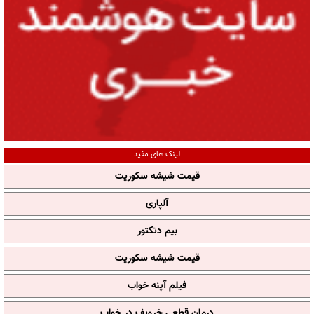
لینک های مفید
قیمت شیشه سکوریت
آلپاری
بیم دتکتور
قیمت شیشه سکوریت
فیلم آپنه خواب
درمان قطعی خروپف در خواب