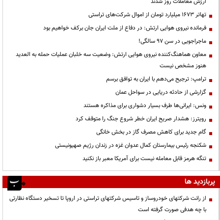
ارزش معاملات روز شدند
تهاتر ۱۶۷۳ میلیارد تومان از اموال شرکت‌های تراستی
فرمانده نیروی هوایی ارتش: در دفاع از ملت ایران جان برکف خواهیم بود
ماجراجویی در سن ۹۷ سالگی!
معاون هماهنگ‌کننده نیروی هوایی ارتش: وضعیت سه خلبان عملیات حمله به العدید
هنوز مشخص نیست
ترامپ: ترجیح می‌دهم با ایران به توافق برسم
گزارشی از حادثه دریایی در سواحل عمان
ونس: ایرانی‌ها طرف بسیار دشواری برای مذاکره هستند
رویترز: هشدار صریح ایران خطر شروع جنگ را متوقف کرد
گام جدید برای کاهش مصرف گاز در بخش خانگی
شکنجه رئیس بیمارستان کمال عدوان غزه در زندان رژیم صهیونیستی
تنگه هرمز قابل معامله نیست برای آمریکا معبر باز نکنید
پربازدید ها
از رانت‌ شرکتهای خودروساز و تاسیس شرکتهای تراستی در اروپا تا تسخیر دستگاه نظارتی
با چه هدفی صورت گرفته است