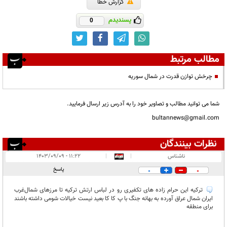
گزارش خطا
پسندیدم
0
مطالب مرتبط
چرخش توازن قدرت در شمال سوریه
شما می توانید مطالب و تصاویر خود را به آدرس زیر ارسال فرمایید.
bultannews@gmail.com
نظرات بینندگان
انتشار یافته:
۱
ناشناس
|
|
۱۱:۲۲ - ۱۴۰۳/۰۹/۰۹
در انتظار بررسی:
پاسخ
0
0
غیر قابل انتشار:
۳
ترکیه این حرام زاده های تکفیری رو در لباس ارتش ترکیه تا مرزهای شمال‌غرب
ایران شمال عراق آورده به بهانه جنگ با پ کا کا بعید نیست خیالات شومی داشته باشند
برای منطقه