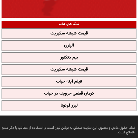
لینک های مفید
قیمت شیشه سکوریت
آلپاری
بیم دتکتور
قیمت شیشه سکوریت
فیلم آپنه خواب
درمان قطعی خروپف در خواب
لیزر فوتونا
تمام حقوق مادی و معنوی این سایت متعلق به بولتن نیوز است و استفاده از مطالب با ذکر منبع
بلامانع است.