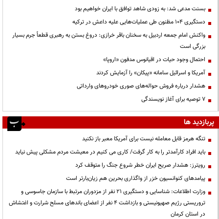
بسنت مدعی شد: به زودی شاهد توافق با ایران خواهیم بود
دستگیری ۱۰۴ مظنون طی عملیات‌هایی علیه داعش در ترکیه
واکنش امام جمعه اردبیل به سخنان باقر خرازی: دروغ بستن به رهبری قطعاً جرم بسیار
بزرگی است
احتمال وجود حیات در اقیانوس مدفون «اروپا»
آمریکا و اسرائیل سامانه «پیکان» را آزمایش کردند
هشدار درباره فروش حواله‌های صوری خودروهای وارداتی
۷ توصیه برای آغاز نویسندگی
پربازدید ها
تنگه هرمز قابل معامله نیست برای آمریکا معبر باز نکنید
باید افراد کارآمدتر را به کار گرفت/ کاری می کنیم در معیشت مردم مشکلی پیش نیاید
رویترز: هشدار صریح ایران خطر شروع جنگ را متوقف کرد
پیامدهای کنوانسیون خزر از واگذاری بحرین هم زیان‌بارتر است
وزارت اطلاعات: شناسایی و دستگیری ۲۱ نفر از مزدوران مرتبط با سازمان جاسوسی و
تروریستی رژیم صهیونیستی و بازداشت ۴ نفر از اعضای باندهای مسلح شرارت و اغتشاش
در استان کرمان