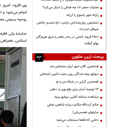
وی افزود: امروز 
عملیات «نصر ۷» چه هدفی را دنبال می‌کرد؟
انجام می‌شود و ا
زلزله شهر یاسوج را لرزاند
روحیه بسیجی مح
تشخیص روان‌شناختی ترامپ: «او تجسم خالص
شیطان است!»
نماینده ولی فقیه
۴۵۰۰ فروند کشتی در بنادر باهنر و شرق هرمزگان
اسلامی، همراهی م
پهلو گرفتند
پربحث ترین عناوین
هشتمین کلان شهر ایران مشخص شد
سوابق بیمه شدگان روی سایت تامین اجتماعی
همجنس گرایی در شبکه من و تو
13 توصیه آسان برای رفع بوی بد دهان
مشاهده سامانه آنلاين سوابق بیمه
حكم آيت‌الله مكارم درباره شاهين نجفي
سایتهای همسریابی!
دعايي كه قطعا مستجاب مي‌شود