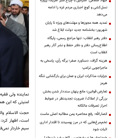
جهاد اسلامی: اسرائیل با چراغ سبز آمریکا، پروژه
نسل‌کشی و کوچ اجباری مردم غزه را ادامه
می‌دهد
تمدید همه مجوزها و مهلت‌های ویژه تا پایان
شهریور؛ بخشنامه جدید دولت ابلاغ شد
دفتر رهبر انقلاب: تنها مراجع رسمی، پایگاه
اطلاع‌رسانی دفتر و دفتر حفظ و نشر آثار رهبر
انقلاب است
هزینه گزاف، دستاورد صفر؛ برگه رأی، پاسخی به
ماجراجویی ترامپ
جزئیات مذاکرات ایران و عمان برای بازگشایی تنگه
هرمز
تعارض قوانین؛ مانع پنهان سنددار شدن بخش
نماینده ولی فقیه
بزرگی از املاک/ ضرورت تجدیدنظر در ضوابط
امنیتی که این هم 
احراز تصرفات مالکانه
حجت الاسلام والم
انصارالله: رفع محاصره یمن مطالبه اصلی ماست
است، اظهار کرد: 
تخم‌مرغ‌هایی که در مرز پوسیدند تا اقتدار اداری
سیم خاردار نمی‌فر
اثبات شود
خودتحقیرها عریضه‌نویس کاخ سفید شده‌اند!