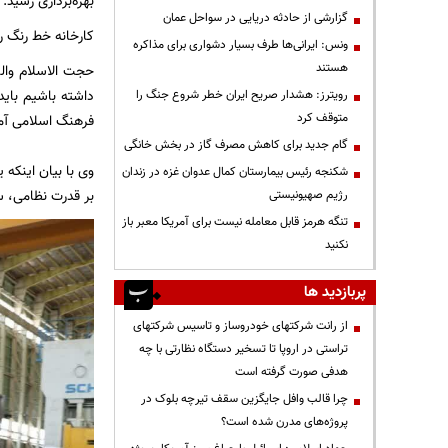
بهره‌برداری رسید.
گزارشی از حادثه دریایی در سواحل عمان
کارخانه خط رنگ رباتیک شرکت کرمان موتور با ۱۰۰ م
ونس: ایرانی‌ها طرف بسیار دشواری برای مذاکره
هستند
حجت الاسلام والم
داشته باشیم باید
رویترز: هشدار صریح ایران خطر شروع جنگ را
متوقف کرد
فرهنگ اسلامی آمو
گام جدید برای کاهش مصرف گاز در بخش خانگی
وی با بیان اینکه 
شکنجه رئیس بیمارستان کمال عدوان غزه در زندان
بر قدرت نظامی، س
رژیم صهیونیستی
تنگه هرمز قابل معامله نیست برای آمریکا معبر باز
نکنید
پربازدید ها
از رانت‌ شرکتهای خودروساز و تاسیس شرکتهای
تراستی در اروپا تا تسخیر دستگاه نظارتی با چه
هدفی صورت گرفته است
چرا قالب وافل جایگزین سقف تیرچه بلوک در
پروژه‌های مدرن شده است؟