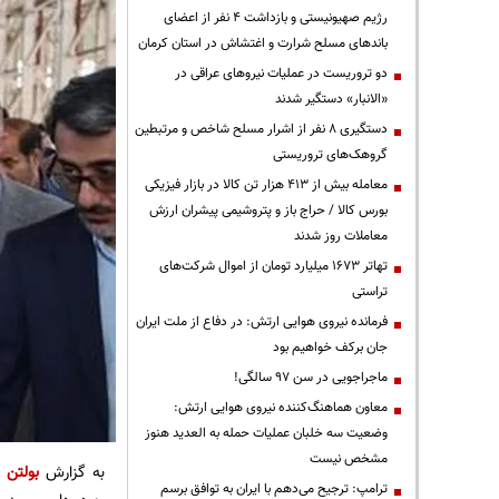
رژیم صهیونیستی و بازداشت ۴ نفر از اعضای
باندهای مسلح شرارت و اغتشاش در استان کرمان
دو تروریست در عملیات نیروهای عراقی در
«الانبار» دستگیر شدند
دستگیری ۸ نفر از اشرار مسلح شاخص و مرتبطین
گروهک‌های تروریستی
معامله بیش از ۴۱۳ هزار تن کالا در بازار فیزیکی
بورس کالا / حراج باز و پتروشیمی پیشران ارزش
معاملات روز شدند
تهاتر ۱۶۷۳ میلیارد تومان از اموال شرکت‌های
تراستی
فرمانده نیروی هوایی ارتش: در دفاع از ملت ایران
جان برکف خواهیم بود
ماجراجویی در سن ۹۷ سالگی!
معاون هماهنگ‌کننده نیروی هوایی ارتش:
وضعیت سه خلبان عملیات حمله به العدید هنوز
مشخص نیست
به گزارش
بولتن ن
ترامپ: ترجیح می‌دهم با ایران به توافق برسم