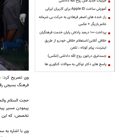
جزئیات جدید قتل روح الله داداشی
آموزش ساخت Apple ID برای کاربران ایرانی
راز خنده های اصغر فرهادی به حرکت بی شرمانه
خانم بازیگر + عکس
پرداخت ۱۰۰ درصد پاداش پایان خدمت فرهنگیان
خلافی آنلاین/استعلام خلافی خودرو از طریق
اینترنت، پیام کوتاه ، تلفن
جسدغرق درخون روح الله داداشی (عکس)
پاسخ های دکتر توکلی به سوالات کنکوری ها
وی تصریح کرد: یک
فرهنگ بسیجی رقم
پیمودن مسیر پیش
تخصص، که این دو 
وی با اشاره به س