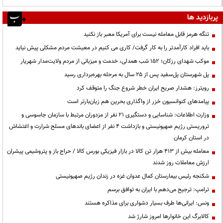
پربازدید ها
تنگه هرمز قابل معامله نیست برای آمریکا معبر باز نکنید
باید افراد کارآمدتر را به کار گرفت/ کاری می کنیم در معیشت مردم مشکلی پیش نیاید
موکب شهدای رزکان؛ ۱۵۲ شب همدلی، خدمت و میزبانی از مردم ولایت‌مدار شهریار
پل شهرستان پل‌سفید پس از ۲۵ سال به مرحله بهره‌برداری رسید
رویترز: هشدار صریح ایران خطر شروع جنگ را متوقف کرد
پیامدهای کنوانسیون خزر از واگذاری بحرین هم زیان‌بارتر است
وزارت اطلاعات: شناسایی و دستگیری ۲۱ نفر از مزدوران مرتبط با سازمان جاسوسی و
تروریستی رژیم صهیونیستی و بازداشت ۴ نفر از اعضای باندهای مسلح شرارت و اغتشاش
در استان کرمان
معامله بیش از ۴۱۳ هزار تن کالا در بازار فیزیکی بورس کالا / حراج باز و پتروشیمی پیشران
ارزش معاملات روز شدند
شکنجه رئیس بیمارستان کمال عدوان غزه در زندان رژیم صهیونیستی
ترامپ: ترجیح می‌دهم با ایران به توافق برسم
ونس: ایرانی‌ها طرف بسیار دشواری برای مذاکره هستند
کالابرگ این خانوارها امروز شارژ شد