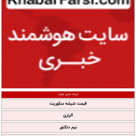
لینک های مفید
قیمت شیشه سکوریت
آلپاری
بیم دتکتور