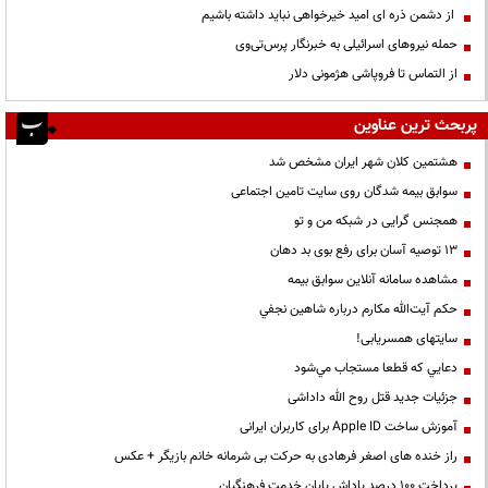
از دشمن ذره ای امید خیرخواهی نباید داشته باشیم
حمله نیروهای اسرائیلی به خبرنگار پرس‌تی‌وی
از التماس تا فروپاشی هژمونی دلار
پربحث ترین عناوین
هشتمین کلان شهر ایران مشخص شد
سوابق بیمه شدگان روی سایت تامین اجتماعی
همجنس گرایی در شبکه من و تو
13 توصیه آسان برای رفع بوی بد دهان
مشاهده سامانه آنلاين سوابق بیمه
حكم آيت‌الله مكارم درباره شاهين نجفي
سایتهای همسریابی!
دعايي كه قطعا مستجاب مي‌شود
جزئیات جدید قتل روح الله داداشی
آموزش ساخت Apple ID برای کاربران ایرانی
راز خنده های اصغر فرهادی به حرکت بی شرمانه خانم بازیگر + عکس
پرداخت ۱۰۰ درصد پاداش پایان خدمت فرهنگیان