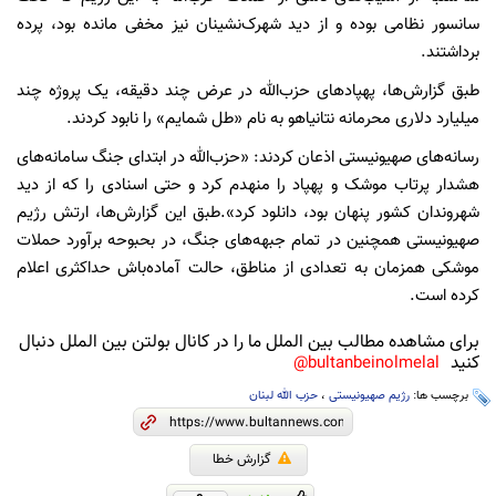
سانسور نظامی بوده و از دید شهرک‌نشینان نیز مخفی مانده بود، پرده
برداشتند.
طبق گزارش‌ها، پهپادهای حزب‌الله در عرض چند دقیقه، یک پروژه چند
میلیارد دلاری محرمانه نتانیاهو به نام «طل شمایم» را نابود کردند.
رسانه‌های صهیونیستی اذعان کردند: «حزب‌الله در ابتدای جنگ سامانه‌های
هشدار پرتاب موشک و پهپاد را منهدم کرد و حتی اسنادی را که از دید
شهروندان کشور پنهان بود، دانلود کرد».طبق این گزارش‌ها،‌ ارتش رژیم
صهیونیستی همچنین در تمام جبهه‌های جنگ، در بحبوحه برآورد حملات
موشکی همزمان به تعدادی از مناطق، حالت آماده‌باش حداکثری اعلام
کرده است.
برای مشاهده مطالب بین الملل ما را در کانال بولتن بین الملل دنبال
کنید
bultanbeinolmelal@
برچسب ها:
رژیم صهیونیستی
،
حزب الله لبنان
گزارش خطا