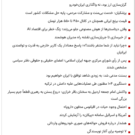
گران‌سازی ارز بود، نه واگذاری ایران‌خودرو
پزشکیان: خدمت بی‌منت و مشارکت مردمی، پایه حل مشکلات کشور است
قیمت‌ برنج ایرانی همچنان در کانال ۴۵۰ تا ۵۵۰ هزار تومان
وقتی دیتاسنترها از هوش مصنوعی جلو می‌زنند؛ زنگ خطر برای اقتصاد AI
از خبرسازی تا جریان‌سازی نقشه راه مدیران هوشمند
«چرا نباید از شما متنفر باشند؟»؛ پاسخ معنادار یک کاربر خارجی به قدرت و توانمندی
ایرانیان
پس از رأی شورای مرکزی جبهه ایران اسلامی؛ اعضای حقیقی و حقوقی دفتر سیاسی
مشخص شدند
بسنت مدعی شد: به زودی شاهد توافق با ایران خواهیم بود
دستگیری ۱۰۴ مظنون طی عملیات‌هایی علیه داعش در ترکیه
واکنش امام جمعه اردبیل به سخنان باقر خرازی: دروغ بستن به رهبری قطعاً جرم بسیار
بزرگی است
احتمال وجود حیات در اقیانوس مدفون «اروپا»
آمریکا و اسرائیل سامانه «پیکان» را آزمایش کردند
هشدار درباره فروش حواله‌های صوری خودروهای وارداتی
۷ توصیه برای آغاز نویسندگی