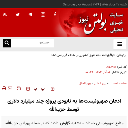
شنبه ۱۷ مرداد ۱۴۰۵
|
Saturday , 08 August 2026
از
و
ته
اردوغان: توافق‌نامه مکه هیچ کشوری را هدف قرار نمی‌دهد
ن
نو
کد خبر:
۸۵۸۹۱۶
تاریخ انتشار:
۰۶ آذر ۱۴۰۳ - ۰۷:۵۹
صفحه نخست
»
بین الملل
»
بین الملل
‍‍‍ پ
پ
اذعان صهیونیست‌ها به نابودی پروژه چند میلیارد دلاری
توسط حزب‌الله
منابع صهیونیستی بامداد سه‌شنبه گزارش دادند که در حمله پهپادی حزب‌الله،