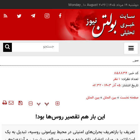
دوشنبه ۱۹ مرداد ۱۴۰۵
|
Monday , 10 August 2026
از
و
ته
سوداگری جنگ و تقسیم غنائم خیالی...
ن
نو
کد خبر:
۸۵۸۸۳۴
تعداد نظرات:
۱ نظر
تاریخ انتشار:
۰۵ آذر ۱۴۰۳ - ۰۷:۳۲
صفحه نخست
»
بین الملل
»
بین الملل
‍‍‍ پ
پ
این بار هم تقصیر روس‌ها بود!
تعریف یا بازتعریف بحران‌های امنیتی در محیط پیرامونی روسیه، تبدیل به یک
استراتژی در میان اعضای ناتو شده و همین مساله، پیش‌بینی و آینده‌پژوهی