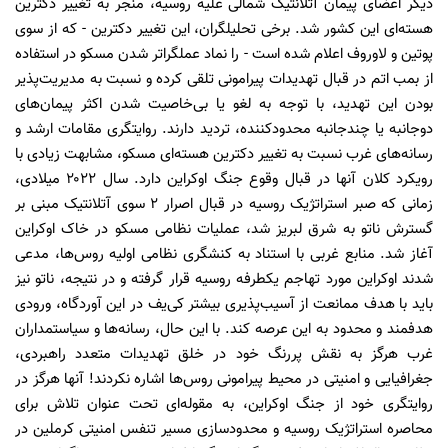
دیگر اعضای پیمان آتلانتیک شمالی علیه روسیه، منجر به تغییر دکترین
هسته‌ای این کشور شد. برخی تحلیلگران، این تغییر دکترین - که از سوی
پوتین و لاوروف اعلام شده است - را نماد عملگراتر شدن مسکو در استفاده
از بمب اتم در قبال تهدیدات پیرامونی تلقی کرده و نسبت به مدیریت‌پذیر
بودن این تهدید، با توجه به لغو یا بی‌خاصیت شدن اکثر پیمان‌های
دوجانبه یا چندجانبه محدودکننده، تردید دارند. روایتگری مقامات ارشد و
رسانه‌های غرب نسبت به تغییر دکترین هسته‌ای مسکو، مشابهت زیادی با
رویکرد کلان آنها در قبال وقوع جنگ اوکراین دارد. سال ۲۰۲۲ میلادی،
زمانی که صبر استراتژیک روسیه در قبال اصرار ۲ سوی آتلانتیک مبنی بر
گسترش ناتو به شرق لبریز شد، عملیات نظامی مسکو در خاک اوکراین
آغاز شد. منابع غربی با استناد به کنشگری نظامی اولیه روس‌ها، مدعی
شدند اوکراین مورد تهاجم یکطرفه روسیه قرار گرفته و در نتیجه، ناتو نیز
باید با هدف ممانعت از آسیب‌پذیری بیشتر کی‌یف در این آوردگاه، ورودی
هدفمند و محدود به این عرصه کند. با این حال، رسانه‌ها و سیاستمداران
غرب هرگز به نقش پررنگ خود در خلق تهدیدات متعدد راهبردی،
جغرافیایی و امنیتی در محیط پیرامونی روس‌ها اشاره نکردند! آنها هرگز در
روایتگری خود از جنگ اوکراین، به مقوله‌ای تحت عنوان تلاش برای
محاصره استراتژیک روسیه و محدودسازی مسیر تنفس امنیتی کرملین در