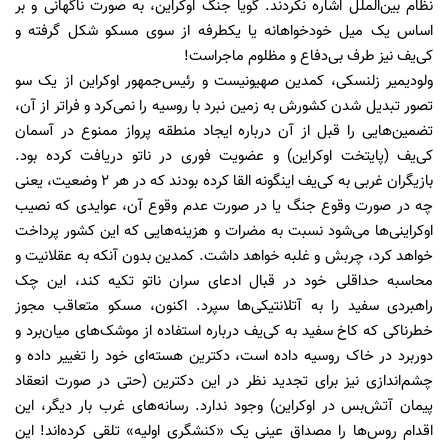
نظام بین‌الملل اشاره نکردند. گویا جنگ اوکراین، به صورت ناگهانی و بر
اساس یک میل خودخواهانه یا یکطرفه از سوی مسکو شکل گرفته و
کی‌یف نیز طرف بی‌دفاع و مظلوم ماجراست!
ولودیمیر زلنسکی، کمدین صهیونیست و رئیس‌جمهور اوکراین از یک سو
تصور تبدیل شدن کشورش به زمین نبرد با روسیه را نمی‌کرد و فراتر از آن،
تضمین‌هایی را قبل از آن درباره ایجاد منطقه پرواز ممنوع در آسمان
کی‌یف (پایتخت اوکراین) و عضویت فوری در ناتو دریافت کرده بود.
بازیگران غربی به کی‌یف اینگونه القا کرده بودند که در هر ۲ وضعیت، یعنی
چه در صورت وقوع جنگ یا در صورت عدم وقوع آن، عوایدی که نصیب
اوکراینی‌ها می‌شود نسبت به مضرات و هزینه‌هایی که این کشور پرداخت
خواهد کرد، چربش و غلبه خواهد داشت. کمدین بدون آنکه به عقلانیت و
محاسبه حداقلی خود در قبال ادعای سران ناتو تکیه کند، این چک
راهبردی سفید را به آتلانتیکی‌ها سپرد. اکنون، مسکو متعاقب مجوز
خطرناکی که کاخ سفید به کی‌یف درباره استفاده از موشک‌های میان‌برد و
دوربرد در خاک روسیه داده است، دکترین هسته‌ای خود را تغییر داده و
چشم‌اندازی نیز برای تجدید نظر در این دکترین (حتی در صورت انعقاد
پیمان آتش‌بس در اوکراین) وجود ندارد. رسانه‌های غرب بار دیگر، این
اقدام روس‌ها را مصداق عینی یک «کنشگری اولیه» تلقی کرده‌اند! این