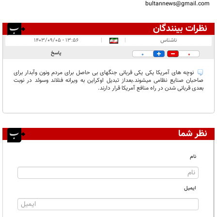
bultannews@gmail.com
نظرات بینندگان
انتشار یافته:
۱
ناشناس
|
|
۱۳:۵۶ - ۱۴۰۳/۰۹/۰۵
در انتظار بررسی:
پاسخ
0
0
غیر قابل انتشار:
نوچه های آمریکا یکی یکی قربانی جنگهای بی حاصل برای مردم ونون وآبدار برای
صاحبان صنایع نظامی میشوند.بعداز تبدیل اوکراین به ویرانه فنلاند وسوئد در نوبت
بعدی قربانی شدن در راه منافع آمریکا قرار دارند.
نظر شما
نام
ایمیل