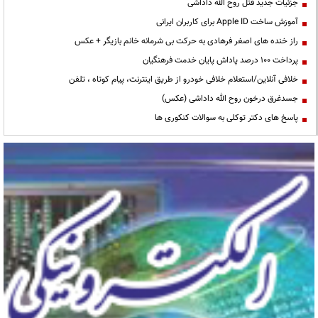
جزئیات جدید قتل روح الله داداشی
آموزش ساخت Apple ID برای کاربران ایرانی
راز خنده های اصغر فرهادی به حرکت بی شرمانه خانم بازیگر + عکس
پرداخت ۱۰۰ درصد پاداش پایان خدمت فرهنگیان
خلافی آنلاین/استعلام خلافی خودرو از طریق اینترنت، پیام کوتاه ، تلفن
جسدغرق درخون روح الله داداشی (عکس)
پاسخ های دکتر توکلی به سوالات کنکوری ها