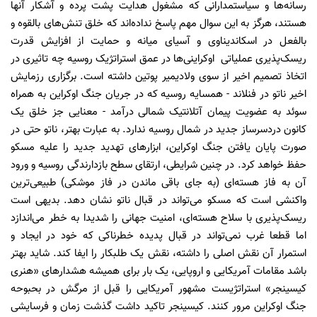
رسانه‌ها و سیاستمدارانی که مشغول هدایت پشت پرده و آشکار آنها
هستند، هرگز به این سوال مهم پاسخ نداده‌اند که خلق تنش‌های بالقوه و
بالفعل در اسکاندیناوی و آسیای میانه و حمایت از افزایش قدرت
ریسک‌پذیری عملیاتی اوکراینی‌ها در عمق استراتژیک روسیه چه تاثیری در
اتخاذ تصمیم اخیر از سوی ولادیمیر پوتین داشته است. برگزاری رزمایش
اخیر ناتو در فنلاند - همسایه روسیه که در جریان جنگ اوکراین به همراه
سوئد به عضویت پیمان آتلانتیک شمالی درآمد - معنایی جز خلق یک
کانون دردسرساز جدید در شمال روسیه ندارد. به عبارت بهتر، ناتو حتی در
صورت پایان یافتن جنگ اوکراین، ابزارهای تهدید جدید را علیه مسکو
حفظ خواهد کرد. در چنین شرایطی، ارتقای سطح بازدارندگی روسیه و ورود
آن به فاز هسته‌ای (به جای باقی ماندن در فاز موشکی) طبیعی‌ترین
واکنشی است که مسکو می‌تواند در قبال ناتو نشان دهد. بدیهی است
ریسک‌پذیری با سلاح هسته‌ای، امنیت جهانی را شدیدا به خطر می‌اندازد
اما قطعا غرب نمی‌تواند در قبال پدیده خطرناکی که خود در ایجاد و
استمرار آن نقش اصلی را داشته، نقش یک طلبکار را ایفا کند. شاید بهتر
باشد مقامات آمریکایی و اروپایی، یک بار برای همیشه هشدارهای «هنری
کیسینجر» استراتژیست مشهور آمریکایی را قبل از مرگش در بحبوحه
جنگ اوکراین مرور کنند. کیسینجر تاکید داشت گذشت زمان و فرسایشی