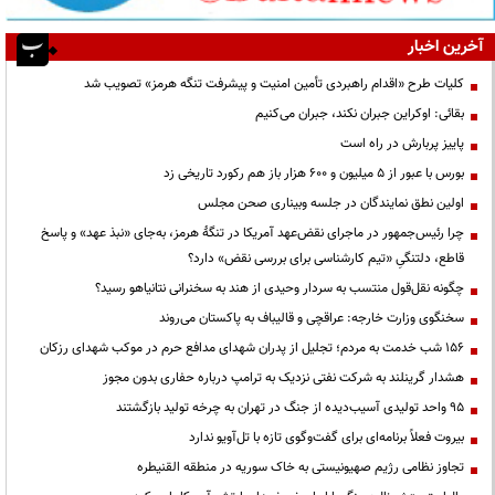
آخرین اخبار
کلیات طرح «اقدام راهبردی تأمین امنیت و پیشرفت تنگه هرمز» تصویب شد
بقائی: اوکراین جبران نکند، جبران می‌کنیم
پاییز پربارش در راه است
بورس با عبور از ۵ میلیون و ۶۰۰ هزار باز هم رکورد تاریخی زد
اولین نطق نمایندگان در جلسه وبیناری صحن مجلس
چرا رئیس‌جمهور در ماجرای نقض‌عهد آمریکا در تنگهٔ هرمز، به‌جای «نبذ عهد» و پاسخ
قاطع، دلتنگیِ «تیم کارشناسی برای بررسی نقض» دارد؟
چگونه نقل‌قول منتسب به سردار وحیدی از هند به سخنرانی نتانیاهو رسید؟
سخنگوی وزارت خارجه: عراقچی و قالیباف به پاکستان می‌روند
۱۵۶ شب خدمت به مردم؛ تجلیل از پدران شهدای مدافع حرم در موکب شهدای رزکان
هشدار گرینلند به شرکت نفتی نزدیک به ترامپ درباره حفاری بدون مجوز
95 واحد تولیدی آسیب‌دیده از جنگ در تهران به چرخه تولید بازگشتند
بیروت فعلاً برنامه‌ای برای گفت‌وگوی تازه با تل‌آویو ندارد
تجاوز نظامی رژیم صهیونیستی به خاک سوریه در منطقه القنیطره