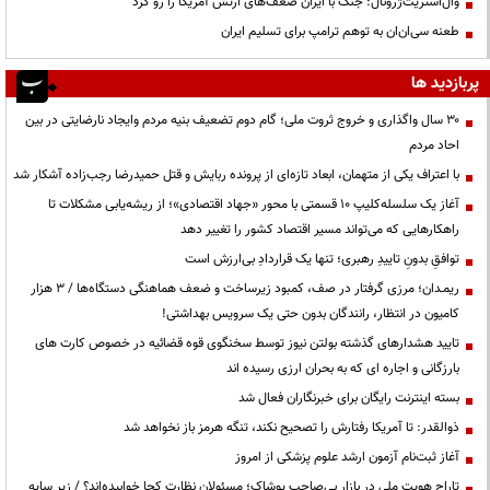
وال‌استریت‌ژرونال: جنگ با ایران ضعف‌های ارتش آمریکا را رو کرد
طعنه سی‌ان‌ان به توهم ترامپ برای تسلیم ایران
پربازدید ها
۳۰ سال واگذاری و خروج ثروت ملی؛ گام دوم تضعیف بنیه مردم وایجاد نارضایتی در بین
احاد مردم
با اعتراف یکی از متهمان، ابعاد تازه‌ای از پرونده ربایش و قتل حمیدرضا رجب‌زاده آشکار شد
آغاز یک سلسله‌کلیپ ۱۰ قسمتی با محور «جهاد اقتصادی»؛ از ریشه‌یابی مشکلات تا
راهکارهایی که می‌تواند مسیر اقتصاد کشور را تغییر دهد
توافقِ بدونِ تاییدِ رهبری؛ تنها یک قراردادِ بی‌ارزش است
ریمـدان؛ مرزی گرفتار در صف، کمبود زیرساخت و ضعف هماهنگی دستگاه‌ها / ۳ هزار
کامیون در انتظار، رانندگان بدون حتی یک سرویس بهداشتی!
تایید هشدارهای گذشته بولتن نیوز توسط سخنگوی قوه قضائیه در خصوص کارت های
بارزگانی و اجاره ای که به بحران ارزی رسیده اند
بسته اینترنت رایگان برای خبرنگاران فعال شد
ذوالقدر: تا آمریکا رفتارش را تصحیح نکند، تنگه هرمز باز نخواهد شد
آغاز ثبت‌نام آزمون ارشد علوم پزشکی از امروز
تاراج هویت ملی در بازار بی‌صاحب پوشاک؛ مسئولان نظارت کجا خوابیده‌اند؟ / زیر سایه