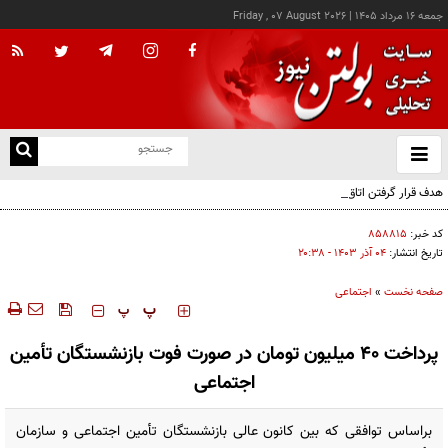
جمعه ۱۶ مرداد ۱۴۰۵
|
Friday , 07 August 2026
از
و
ته
هدف قرار گرفتن اتاق‌ فرماندهی مزدوران عربستان در یمن
ن
نو
کد خبر:
۸۵۸۸۱۵
تاریخ انتشار:
۰۴ آذر ۱۴۰۳ - ۲۰:۳۸
صفحه نخست
»
اجتماعی
‍‍‍ پ
پ
پرداخت ۴۰ میلیون تومان در صورت فوت بازنشستگان تأمین
اجتماعی
براساس توافقی که بین کانون عالی بازنشستگان تأمین اجتماعی و سازمان