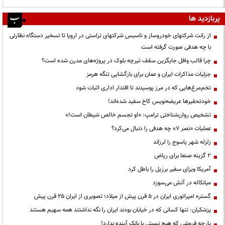
پربازدید ها
از رانت‌ شرکتهای خودروساز و تاسیس شرکتهای تراستی در اروپا تا تسخیر دستگاه نظارتی
با چه هدفی صورت گرفته است
چرا قالب وافل جایگزین سقف تیرچه بلوک در پروژه‌های مدرن شده است؟
جزئیات مذاکرات ایران و عمان برای بازگشایی تنگه هرمز
تخم‌مرغ‌هایی که در مرز پوسیدند تا اقتدار اداری اثبات شود
خودتحقیرها عریضه‌نویس کاخ سفید شده‌اند!
تشخیص روان‌شناختی ترامپ: «او تجسم خالص شیطان است!»
عملیات «نصر ۷» چه هدفی را دنبال می‌کرد؟
زلزله شهر یاسوج را لرزاند
۲ گزینه صنعا برای ریاض
آمریکا ویزای سفیر برزیل را باطل کرد
میانکاله در آتش می‌سوزد
گستره امپراتوری ایران در ۵ قرن پیش از میلاد؛ تصویری از ایران ۲۵ قرن پیش
پزشکیان: تنها کسانی که در خیابان بودند ایران را نگه نداشتند همه سهیم هستند
پارچه فروشی که هیچ نسبتی با بانک آینده ندارد!