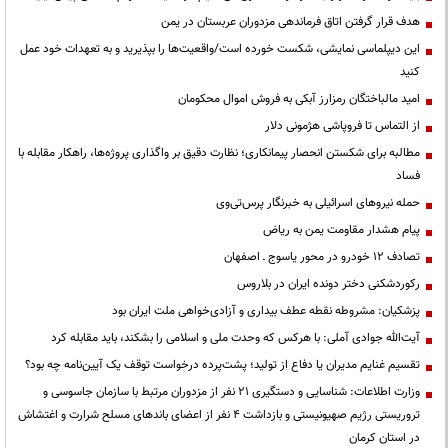
هدف قرار گرفتن اتاق‌ فرماندهی مزدوران عربستان در یمن
این دیپلماسی نمایشی، شکست خورده است/واقعیت‌ها را بپذیرید و به تعهدات خود عمل
کنید
امید مالباختگان رمزارز آبکی به فروش اموال محکومان
از التماس تا فروپاشی هژمونی دلار
مطالبه برای شکستن انحصار پیمانکاری؛ نظارت دقیق بر واگذاری پروژه‌ها، راهکار مقابله با
فساد
حمله نیروهای اسرائیلی به خبرنگار پرس‌تی‌وی
پیام هشدار مقاومت یمن به ریاض
تصادف ۱۲ خودرو در محور یاسوج ـ اصفهان
رکوردشکنی دختر دونده ایران در بلاروس
پزشکیان: مشروطه نقطه عطف بیداری و آزادی‌خواهی ملت ایران بود
آیت‌الله جوادی آملی: با هرکس که وحدت ملی و اسلامی را بشکند، باید مقابله کرد
تقسیم غنایم مدیران یا دفاع از تولید؛ پشت‌پرده درخواست توقف یک آیین‌نامه چه بود؟
وزارت اطلاعات: شناسایی و دستگیری ۲۱ نفر از مزدوران مرتبط با سازمان جاسوسی و
تروریستی رژیم صهیونیستی و بازداشت ۴ نفر از اعضای باندهای مسلح شرارت و اغتشاش
در استان کرمان