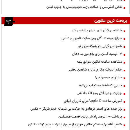
نقض آتش‌بس و حملات رژیم صهیونیستی به جنوب لبنان
پربحث ترین عناوین
هشتمین کلان شهر ایران مشخص شد
سوابق بیمه شدگان روی سایت تامین اجتماعی
همجنس گرایی در شبکه من و تو
13 توصیه آسان برای رفع بوی بد دهان
مشاهده سامانه آنلاين سوابق بیمه
حكم آيت‌الله مكارم درباره شاهين نجفي
سایتهای همسریابی!
دعايي كه قطعا مستجاب مي‌شود
جزئیات جدید قتل روح الله داداشی
آموزش ساخت Apple ID برای کاربران ایرانی
راز خنده های اصغر فرهادی به حرکت بی شرمانه خانم بازیگر + عکس
پرداخت ۱۰۰ درصد پاداش پایان خدمت فرهنگیان
خلافی آنلاین/استعلام خلافی خودرو از طریق اینترنت، پیام کوتاه ، تلفن