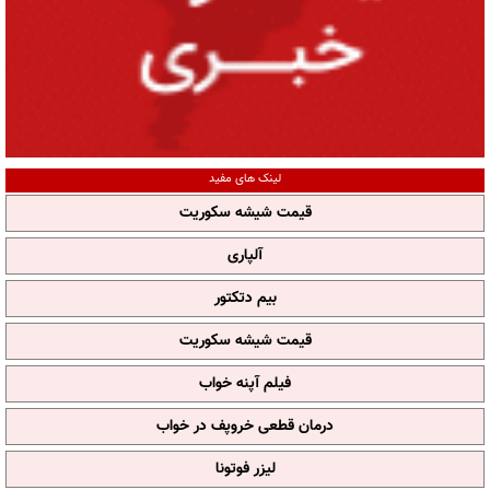
لینک های مفید
قیمت شیشه سکوریت
آلپاری
بیم دتکتور
قیمت شیشه سکوریت
فیلم آپنه خواب
درمان قطعی خروپف در خواب
لیزر فوتونا