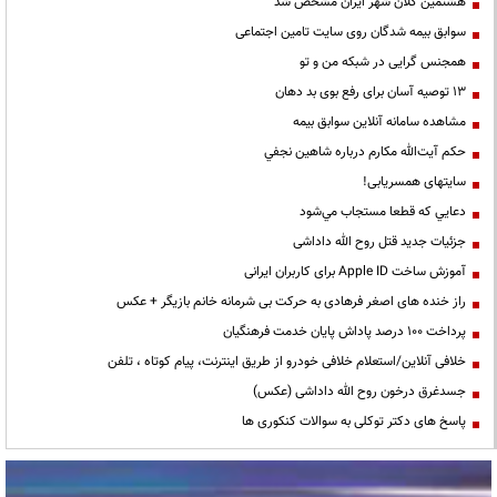
هشتمین کلان شهر ایران مشخص شد
سوابق بیمه شدگان روی سایت تامین اجتماعی
همجنس گرایی در شبکه من و تو
13 توصیه آسان برای رفع بوی بد دهان
مشاهده سامانه آنلاين سوابق بیمه
حكم آيت‌الله مكارم درباره شاهين نجفي
سایتهای همسریابی!
دعايي كه قطعا مستجاب مي‌شود
جزئیات جدید قتل روح الله داداشی
آموزش ساخت Apple ID برای کاربران ایرانی
راز خنده های اصغر فرهادی به حرکت بی شرمانه خانم بازیگر + عکس
پرداخت ۱۰۰ درصد پاداش پایان خدمت فرهنگیان
خلافی آنلاین/استعلام خلافی خودرو از طریق اینترنت، پیام کوتاه ، تلفن
جسدغرق درخون روح الله داداشی (عکس)
پاسخ های دکتر توکلی به سوالات کنکوری ها