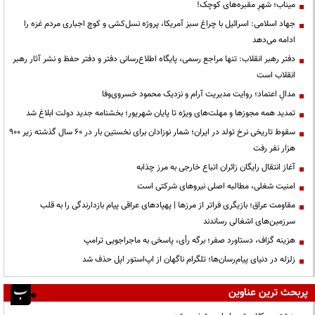
میناب؛ شهرِ مقبره‌های کوچک!
جهاد اسلامی: اسرائیل با چراغ سبز آمریکا، پروژه نسل‌کشی و کوچ اجباری مردم غزه را
ادامه می‌دهد
دفتر رهبر انقلاب: تنها مراجع رسمی، پایگاه اطلاع‌رسانی دفتر و دفتر حفظ و نشر آثار رهبر
انقلاب است
مدالِ اعتماد؛ روایت مدیریت آرام و نزدیک محمود خسروی‌وفا
تمدید همه مجوزها و مهلت‌های ویژه تا پایان شهریور؛ بخشنامه جدید دولت ابلاغ شد
سقوط تاریخی نرخ تولد در ایران؛ شمار نوزادان برای نخستین بار در ۶۰ سال گذشته زیر ۹۰۰
هزار نفر رفت
آغاز انتقال رایگان زائران اتباع خارجی به مرز چذابه
‌امنیت شغلی، مطالبه اصلی نیروهای شرکتی است
مقاومت عراق؛ بازیگری فراتر از مرزها | پهپادهای عراقی پیام بازدارندگی را به قلب
سرزمین‌های اشغالی رساندند
هزینه گزاف، دستاورد صفر؛ برگه رأی، پاسخی به ماجراجویی ترامپ
زلزله در دنیای پیام‌رسان‌ها؛ تلگرام ناگهان از اپ‌استور اپل حذف شد
پربحث ترین عناوین