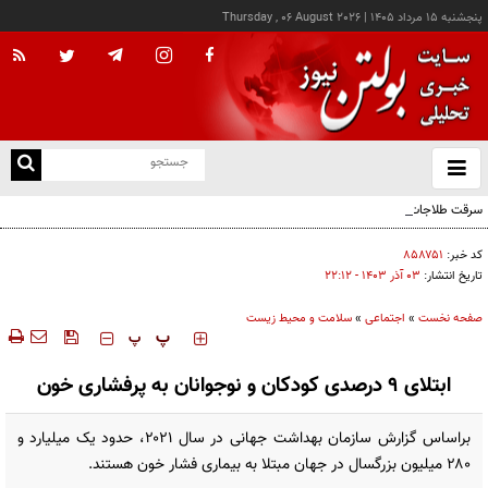
پنجشنبه ۱۵ مرداد ۱۴۰۵
|
Thursday , 06 August 2026
از
و
ته
سرقت طلاجات بانوان مسن در کرمان با همراهی پسربچه ۱۲ ساله
ن
نو
کد خبر:
۸۵۸۷۵۱
تاریخ انتشار:
۰۳ آذر ۱۴۰۳ - ۲۲:۱۲
صفحه نخست
»
اجتماعی
»
سلامت و محیط زیست
‍‍‍ پ
پ
ابتلای ۹ درصدی کودکان و نوجوانان به پرفشاری خون
براساس گزارش سازمان بهداشت جهانی در سال ۲۰۲۱، حدود یک میلیارد و
۲۸۰ میلیون بزرگسال در جهان مبتلا به بیماری فشار خون هستند.