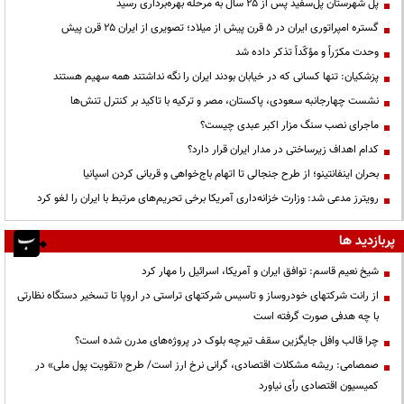
پل شهرستان پل‌سفید پس از ۲۵ سال به مرحله بهره‌برداری رسید
گستره امپراتوری ایران در ۵ قرن پیش از میلاد؛ تصویری از ایران ۲۵ قرن پیش
وحدت مکرّراً و مؤکّداً تذکر داده شد
پزشکیان: تنها کسانی که در خیابان بودند ایران را نگه نداشتند همه سهیم هستند
نشست چهارجانبه سعودی، پاکستان، مصر و ترکیه با تاکید بر کنترل تنش‌ها
ماجرای نصب سنگ مزار اکبر عبدی چیست؟
کدام اهداف زیرساختی در مدار ایران قرار دارد؟
بحران اینفانتینو؛ از طرح جنجالی تا اتهام باج‌خواهی و قربانی کردن اسپانیا
رویترز مدعی شد: وزارت خزانه‌داری آمریکا برخی تحریم‌های مرتبط با ایران را لغو کرد
پربازدید ها
شیخ نعیم قاسم: توافق ایران و آمریکا، اسرائیل را مهار کرد
از رانت‌ شرکتهای خودروساز و تاسیس شرکتهای تراستی در اروپا تا تسخیر دستگاه نظارتی
با چه هدفی صورت گرفته است
چرا قالب وافل جایگزین سقف تیرچه بلوک در پروژه‌های مدرن شده است؟
صمصامی: ریشه مشکلات اقتصادی، گرانی نرخ ارز است/ طرح «تقویت پول ملی» در
کمیسیون اقتصادی رأی نیاورد