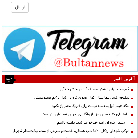
آخرین اخبار
گام جدید برای کاهش مصرف گاز در بخش خانگی
شکنجه رئیس بیمارستان کمال عدوان غزه در زندان رژیم صهیونیستی
تنگه هرمز قابل معامله نیست برای آمریکا معبر باز نکنید
پیامدهای کنوانسیون خزر از واگذاری بحرین هم زیان‌بارتر است
از دشمن ذره ای امید خیرخواهی نباید داشته باشیم
موکب شهدای رزکان؛ ۱۵۲ شب همدلی، خدمت و میزبانی از مردم ولایت‌مدار شهریار