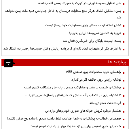
خبر تعطیلی مدرسه ایرانی در کویت به صورت رسمی اعلام نشده
یمن: تشکیل ائتلاف هرگز مانع مجازات عربستان به خاطر جنایاتش علیه ملت یمن نخواهد
شد
نشان استاندارد به معنای پایان مسئولیت خودروساز نیست
غریبه به دادمون نمی‌رسه؛ ایرانی بخریم!
بسته اینترنت رایگان برای خبرنگاران فعال شد
با اعتراف یکی از متهمان، ابعاد تازه‌ای از پرونده ربایش و قتل حمیدرضا رجب‌زاده آشکار شد
پربازدید ها
راهنمای خرید محصولات برق صنعتی ABB
نوشابه رژیمی روی حافظه اثر می‌گذارد
پزشکیان: خدمت بی‌منت و مشارکت مردمی، پایه حل مشکلات کشور است
3 اشتباه رایج در انتخاب رنگ صنعتی که هزینه‌اش را سال‌ها می‌پردازید...
قیمت نفت صعودی ماند
هشدار درباره فروش حواله‌های صوری خودروهای وارداتی
صمصامی خطاب به پزشکیان: به شما اطلاعات غلط دادند؛ مردم را ساده‌لوح فرض نکنید!
خادمیان: هیچ شفیعی برای زن نزد خداوند بهتر از رضایت شوهر نیست