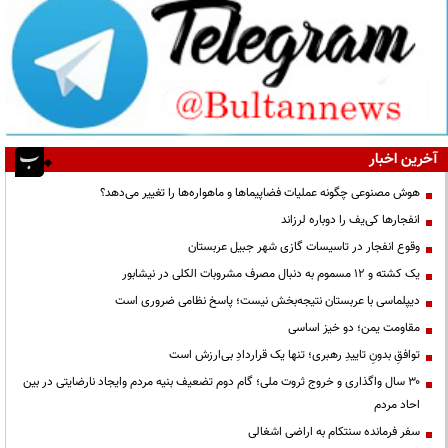
آخرین اخبار
هوش مصنوعی چگونه عملیات فضاپیماها و ماهواره‌ها را تغییر می‌دهد؟
انفجارها کی‌یف را دوباره لرزاند
وقوع انفجار در تاسیسات گازی شهر جبیل عربستان
یک کشته و ۱۲ مسموم به دنبال مصرف مشروبات الکلی در نیشابور
دیپلماسی با عربستان نتیجه‌بخش نیست؛ پاسخ نظامی ضروری است
مقاومت یمن؛ دو خیز اساسی
توافقِ بدونِ تاییدِ رهبری؛ تنها یک قراردادِ بی‌ارزش است
۳۰ سال واگذاری و خروج ثروت ملی؛ گام دوم تضعیف بنیه مردم وایجاد نارضایتی در بین
احاد مردم
سفر فرمانده سنتکام به اراضی اشغالی