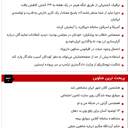
ترافیک کشتیرانی از طریق تنگه هرمز در یک هفته به ۳۳ کشتی کاهش یافت
«چرا نباید از شما متنفر باشند؟»؛ پاسخ معنادار یک کاربر خارجی به قدرت و توانمندی
ایرانیان
آمریکا و اسرائیل سامانه «پیکان» را آزمایش کردند
صمصامی خطاب به پزشکیان: خودتان در مجلس بودید؛ دیدید انتقادات نمایندگان درباره
گران‌سازی ارز بود، نه واگذاری ایران‌خودرو
احتمال وجود حیات در اقیانوس مدفون «اروپا»
استفاده بیش از حد از صفحه‌نمایش می‌تواند به مغز کودکان آسیب ماندگار وارد کند
شکایت نیومکزیکو از وزارت دادگستری ترامپ بر سر پرونده اپستین
پربحث ترین عناوین
هشتمین کلان شهر ایران مشخص شد
سوابق بیمه شدگان روی سایت تامین اجتماعی
همجنس گرایی در شبکه من و تو
13 توصیه آسان برای رفع بوی بد دهان
مشاهده سامانه آنلاين سوابق بیمه
حكم آيت‌الله مكارم درباره شاهين نجفي