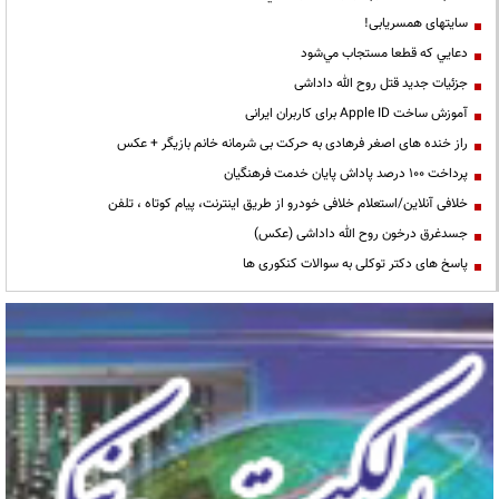
سایتهای همسریابی!
دعايي كه قطعا مستجاب مي‌شود
جزئیات جدید قتل روح الله داداشی
آموزش ساخت Apple ID برای کاربران ایرانی
راز خنده های اصغر فرهادی به حرکت بی شرمانه خانم بازیگر + عکس
پرداخت ۱۰۰ درصد پاداش پایان خدمت فرهنگیان
خلافی آنلاین/استعلام خلافی خودرو از طریق اینترنت، پیام کوتاه ، تلفن
جسدغرق درخون روح الله داداشی (عکس)
پاسخ های دکتر توکلی به سوالات کنکوری ها