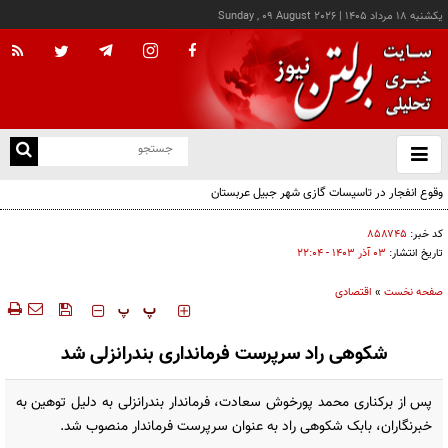
يکشنبه ۱۸ مرداد ۱۴۰۵
|
Sunday , 09 August 2026
از
و
ته
وقوع انفجار در تاسیسات گازی شهر جبیل عربستان
ن
نو
کد خبر:
۸۵۸۷۴۵
تاریخ انتشار:
۰۳ آذر ۱۴۰۳ - ۲۲:۰۴
صفحه نخست
»
اقتصادی
‍‍‍ پ
پ
شکوهی راد سرپرست فرمانداری بندرانزلی شد
پس از برکناری محمد پورخوش سعادت، فرماندار بندرانزلی به دلیل توهین به
خبرنگاران، بابک شکوهی راد به عنوان سرپرست فرماندار منصوب شد.