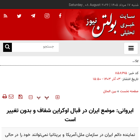
شنبه ۱۷ مرداد ۱۴۰۵
|
Saturday , 08 August 2026
از
و
ته
پزشکیان: خدمت بی‌منت و مشارکت مردمی، پایه حل مشکلات کشور است
ن
نو
کد خبر:
۸۵۸۶۹۵
تاریخ انتشار:
۰۳ آذر ۱۴۰۳ - ۱۵:۵۰
صفحه نخست
»
بین الملل
‍‍‍ پ
پ
ایروانی: موضع ایران در قبال اوکراین شفاف و بدون تغییر
است
نماینده دائم ایران در سازمان ملل:آمریکا و بریتانیا نمی‌توانند خود را در حالی