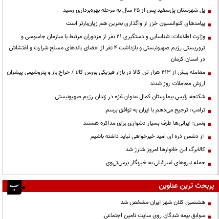
پل شهرستان پل‌سفید پس از ۲۵ سال به مرحله بهره‌برداری رسید
پیامدهای کنوانسیون خزر از واگذاری بحرین هم زیان‌بارتر است
وزارت اطلاعات: شناسایی و دستگیری ۲۱ نفر از مزدوران مرتبط با سازمان جاسوسی و
تروریستی رژیم صهیونیستی و بازداشت ۴ نفر از اعضای باندهای مسلح شرارت و اغتشاش
در استان کرمان
معامله بیش از ۴۱۳ هزار تن کالا در بازار فیزیکی بورس کالا / حراج باز و پتروشیمی پیشران
ارزش معاملات روز شدند
شکنجه رئیس بیمارستان کمال عدوان غزه در زندان رژیم صهیونیستی
ترامپ: ترجیح می‌دهم با ایران به توافق برسم
ونس: ایرانی‌ها طرف بسیار دشواری برای مذاکره هستند
از دشمن ذره ای امید خیرخواهی نباید داشته باشیم
کالابرگ این خانوارها امروز شارژ شد
حمله نیروهای اسرائیلی به خبرنگار پرس‌تی‌وی
پربحث ترین عناوین
هشتمین کلان شهر ایران مشخص شد
سوابق بیمه شدگان روی سایت تامین اجتماعی