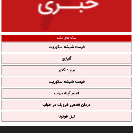
لینک های مفید
قیمت شیشه سکوریت
آلپاری
بیم دتکتور
قیمت شیشه سکوریت
فیلم آپنه خواب
درمان قطعی خروپف در خواب
لیزر فوتونا