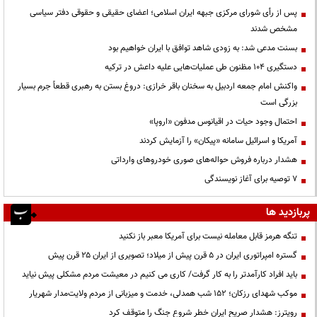
پس از رأی شورای مرکزی جبهه ایران اسلامی؛ اعضای حقیقی و حقوقی دفتر سیاسی
مشخص شدند
بسنت مدعی شد: به زودی شاهد توافق با ایران خواهیم بود
دستگیری ۱۰۴ مظنون طی عملیات‌هایی علیه داعش در ترکیه
واکنش امام جمعه اردبیل به سخنان باقر خرازی: دروغ بستن به رهبری قطعاً جرم بسیار
بزرگی است
احتمال وجود حیات در اقیانوس مدفون «اروپا»
آمریکا و اسرائیل سامانه «پیکان» را آزمایش کردند
هشدار درباره فروش حواله‌های صوری خودروهای وارداتی
۷ توصیه برای آغاز نویسندگی
پربازدید ها
تنگه هرمز قابل معامله نیست برای آمریکا معبر باز نکنید
گستره امپراتوری ایران در ۵ قرن پیش از میلاد؛ تصویری از ایران ۲۵ قرن پیش
باید افراد کارآمدتر را به کار گرفت/ کاری می کنیم در معیشت مردم مشکلی پیش نیاید
موکب شهدای رزکان؛ ۱۵۲ شب همدلی، خدمت و میزبانی از مردم ولایت‌مدار شهریار
رویترز: هشدار صریح ایران خطر شروع جنگ را متوقف کرد