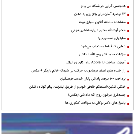
همجنس گرایی در شبکه من و تو
13 توصیه آسان برای رفع بوی بد دهان
مشاهده سامانه آنلاين سوابق بیمه
حكم آيت‌الله مكارم درباره شاهين نجفي
سایتهای همسریابی!
دعايي كه قطعا مستجاب مي‌شود
جزئیات جدید قتل روح الله داداشی
آموزش ساخت Apple ID برای کاربران ایرانی
راز خنده های اصغر فرهادی به حرکت بی شرمانه خانم بازیگر + عکس
پرداخت ۱۰۰ درصد پاداش پایان خدمت فرهنگیان
خلافی آنلاین/استعلام خلافی خودرو از طریق اینترنت، پیام کوتاه ، تلفن
جسدغرق درخون روح الله داداشی (عکس)
پاسخ های دکتر توکلی به سوالات کنکوری ها