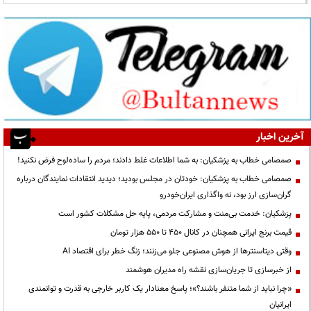
آخرین اخبار
صمصامی خطاب به پزشکیان: به شما اطلاعات غلط دادند؛ مردم را ساده‌لوح فرض نکنید!
صمصامی خطاب به پزشکیان: خودتان در مجلس بودید؛ دیدید انتقادات نمایندگان درباره
گران‌سازی ارز بود، نه واگذاری ایران‌خودرو
پزشکیان: خدمت بی‌منت و مشارکت مردمی، پایه حل مشکلات کشور است
قیمت‌ برنج ایرانی همچنان در کانال ۴۵۰ تا ۵۵۰ هزار تومان
وقتی دیتاسنترها از هوش مصنوعی جلو می‌زنند؛ زنگ خطر برای اقتصاد AI
از خبرسازی تا جریان‌سازی نقشه راه مدیران هوشمند
«چرا نباید از شما متنفر باشند؟»؛ پاسخ معنادار یک کاربر خارجی به قدرت و توانمندی
ایرانیان