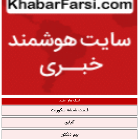
لینک های مفید
قیمت شیشه سکوریت
آلپاری
بیم دتکتور