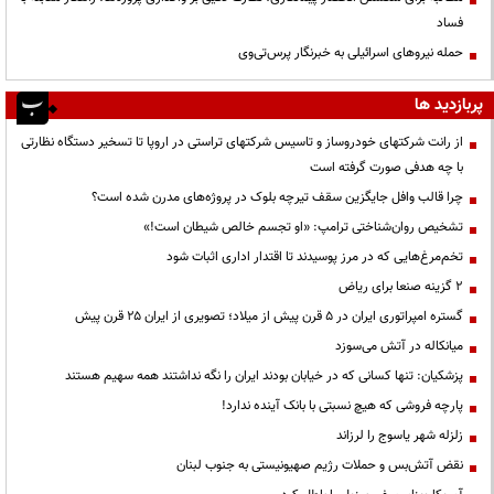
فساد
حمله نیروهای اسرائیلی به خبرنگار پرس‌تی‌وی
پربازدید ها
از رانت‌ شرکتهای خودروساز و تاسیس شرکتهای تراستی در اروپا تا تسخیر دستگاه نظارتی
با چه هدفی صورت گرفته است
چرا قالب وافل جایگزین سقف تیرچه بلوک در پروژه‌های مدرن شده است؟
تشخیص روان‌شناختی ترامپ: «او تجسم خالص شیطان است!»
تخم‌مرغ‌هایی که در مرز پوسیدند تا اقتدار اداری اثبات شود
۲ گزینه صنعا برای ریاض
گستره امپراتوری ایران در ۵ قرن پیش از میلاد؛ تصویری از ایران ۲۵ قرن پیش
میانکاله در آتش می‌سوزد
پزشکیان: تنها کسانی که در خیابان بودند ایران را نگه نداشتند همه سهیم هستند
پارچه فروشی که هیچ نسبتی با بانک آینده ندارد!
زلزله شهر یاسوج را لرزاند
نقض آتش‌بس و حملات رژیم صهیونیستی به جنوب لبنان