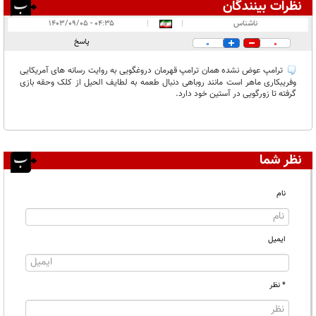
نظرات بینندگان
انتشار یافته:
۱
ناشناس
|
|
۰۴:۳۵ - ۱۴۰۳/۰۹/۰۵
در انتظار بررسی:
پاسخ
0
0
غیر قابل انتشار:
۱
ترامپ عوض نشده همان ترامپ قهرمان دروغگویی به روایت رسانه های آمریکایی
وفریبکاری ماهر است مانند روباهی دنبال طعمه به لطایف الحیل از کلک وحقه بازی
گرفته تا زورگویی در آستین خود دارد.
نظر شما
نام
ایمیل
* نظر