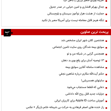
آمریکا ویزای سفیر برزیل را باطل کرد
جدال بهرام افشاری و امین حیایی در صدر جدول
حمایت از هشت هزار نوآموز سیستان و بلوچستانی
تنگه هرمز قابل معامله نیست برای آمریکا معبر باز نکنید
پربحث ترین عناوین
هشتمین کلان شهر ایران مشخص شد
سوابق بیمه شدگان روی سایت تامین اجتماعی
همجنس گرایی در شبکه من و تو
13 توصیه آسان برای رفع بوی بد دهان
مشاهده سامانه آنلاين سوابق بیمه
حكم آيت‌الله مكارم درباره شاهين نجفي
سایتهای همسریابی!
دعايي كه قطعا مستجاب مي‌شود
جزئیات جدید قتل روح الله داداشی
آموزش ساخت Apple ID برای کاربران ایرانی
راز خنده های اصغر فرهادی به حرکت بی شرمانه خانم بازیگر + عکس