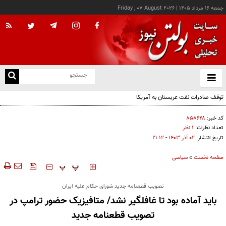
جمعه ۱۶ مرداد ۱۴۰۵
|
Friday , 07 August 2026
از
و
ته
توقف صادرات نفت عربستان به آمریکا
ن
نو
کد خبر:
۸۵۸۶۴۸
تعداد نظرات:
۱ نظر
تاریخ انتشار:
۰۲ آذر ۱۴۰۳ - ۲۱:۱۲
صفحه نخست
»
سیاسی
‍‍‍ پ
پ
تصویب قطعنامه جدید شورای حکام علیه ایران
باید آماده بود تا غافلگیر نشد/ متافیزیک حضور ترامپ در
تصویب قطعنامه جدید