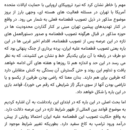
مهم را خاطر نشان کرد که نبرد تروییکای اروپایی با حمایت ایالات متحده
آمریکا با تهران در مسئله فعالیت های هسته ای، وجهی بارز از بروز
موضوع مذکور در ذیل تصویب قطعنامه فعلی به شمار می رود. در واقع
در کنار تهدیدهای پیشین تهران مبنی بر کنار گذاردن محدودیت ها در
حوزه مذکور در قبال هرگونه تصویب قطعنامه و صدور دستورالعمل های
تازه در این عرصه پس از تصویب قطعنامه، اقدام اخیر غربی ها در این
باره یعنی تصویب قطعنامه علیه ایران، پرده برداری از جنگ پنهانی بود که
دو طرف در رابطه با آن برای یکدیگر خط و نشان می کشیدند، که به نظر
می رسد در این حد و اندازه هم تا روزها و هفته های آتی ادامه خواهد
یافت و تداوم این روند و حتی گسترش آن بستگی به کنش متقابلی دارد
که طرفین برای هم دارند. بدان معنا که راضی بودن طرفین از یکسو و یا
ناراضی بودن آنها از سوی دیگر (از شرایطی که رقم می خورد)، قواعد بازی
در این باره را شکل خواهد داد.
اما بحث اصلی در این باره که در ابتدای این یادداشت به آن اشاره کردیم
به موضوع قواعد بین المللی از ظهور شرایط تازه در این عرصه دلالت دارد.
به واقع حکایت تصویب این قطعنامه علیه ایران احتمالا روایتی از پیش
درآمد ورود ترامپ به کاخ سفید دارد. بطوریکه تغییر شرایط موجود از