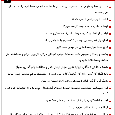
سربازانِ خیابانِ ظهور؛ ملتِ مبعوثِ رودسر در پاسخ به دشمن: «خیابان‌ها را به ناامیدان
نمی‌دهیم»
اعلام پایان مراسم اربعین ۱۴۰۵
توقف صادرات نفت عربستان به آمریکا
ترامپ از افشای کمبود مهمات آمریکا خشمگین است
اجازه باز شدن مسیر دوم در تنگه هرمز را نخواهیم داد
فرق است میان مجاهدان در میدان و ساکتین
یکصد و پنجاه و سومین شب خدمت؛ موکب شهدای رزکان، تریبون مردم و مطالبه‌گر حل
ریشه‌ای مشکلات شهری
هشدار حاجی دلیگانی درباره تغییر سهم دریای خزر و مخالفت با واگذاری امتیاز
باید افراد کارآمدتر را به کار گرفت/ کاری می کنیم در معیشت مردم مشکلی پیش نیاید
هدف قرار گرفتن اتاق‌ فرماندهی مزدوران عربستان در یمن
این دیپلماسی نمایشی، شکست خورده است/واقعیت‌ها را بپذیرید و به تعهدات خود عمل
کنید
امید مالباختگان رمزارز آبکی به فروش اموال محکومان
از التماس تا فروپاشی هژمونی دلار
مطالبه برای شکستن انحصار پیمانکاری؛ نظارت دقیق بر واگذاری پروژه‌ها، راهکار مقابله با