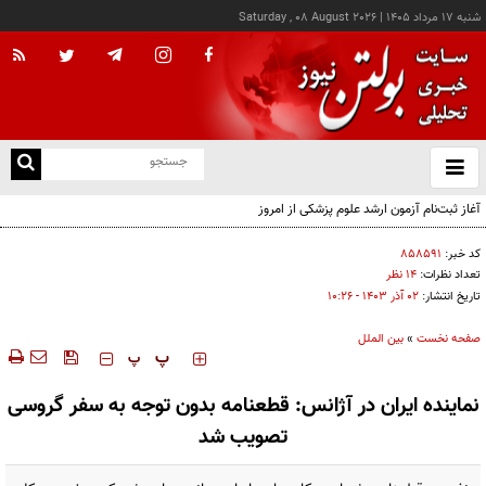
شنبه ۱۷ مرداد ۱۴۰۵
|
Saturday , 08 August 2026
از
و
ته
آغاز ثبت‌نام آزمون ارشد علوم پزشکی از امروز
ن
نو
کد خبر:
۸۵۸۵۹۱
تعداد نظرات:
۱۴ نظر
تاریخ انتشار:
۰۲ آذر ۱۴۰۳ - ۱۰:۲۶
صفحه نخست
»
بین الملل
‍‍‍ پ
پ
نماینده ایران در آژانس: قطعنامه بدون توجه به سفر گروسی
تصویب شد