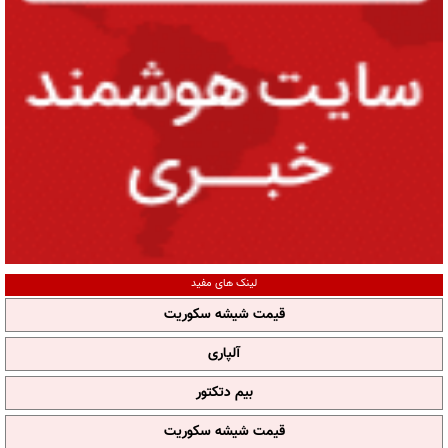
لینک های مفید
قیمت شیشه سکوریت
آلپاری
بیم دتکتور
قیمت شیشه سکوریت