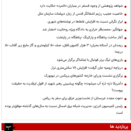
شواهد پژوهشی از وجود فسفر در بمباران «لامرد» حکایت دارد
خاصیت عجیب رژیم اشغالگر قدس از زبان دیپلمات سازمان ملل
ابراز نگرانی نسبت به افزایش غلط‌ها در نوشته‌های شهری
جهانگیر: محمدباقر خرازی به دادگاه ویژه روحانیت احضار شد
آغاز ساخت پناهگاه و پارکینگ -پناهگاه در پایتخت
ریمـدان در آستانه بحران؛ ۳ هزار کامیون قفل، صف ۵۰ کیلومتری و گاز مایع زیر آفتاب ۵۰
درجه!
بازی‌های لیگ برتر فوتبال با تماشاگر برگزار می‌شود
دریاچه ارومیه جان گرفت؛ افزایش ۷۸ سانتی‌متری تراز
برگزاری نشست وزرای خارجه کشورهای بریکس در نیویورک
«آمریکا ذرّه ذرّه آب میشود»؛ چگونه پیشبینی رهبر شهید از افول ابرقدرت به حقیقت
پیوست؟
دعوت مجدد عربستان از نخست‌وزیر عراق برای سفر به ریاض
رئیس کمیسیون انرژی: مدیریت شبکه برق امسال نسبت به سال‌های گذشته موفق‌تر بوده
است
پربازدید ها