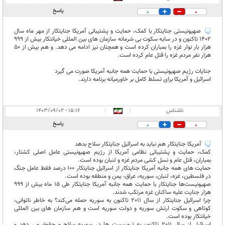
پاسخ
0
0
صهیونیستی جنایتکار با کمک، حمایت و پشتیبانی آمریکا جنایتکار از مهر ماه سال
1402 تاکنون و در سایه سکوت بی شرمانه سازمان های بین المللی خیانتکار بیش از 999
هزار بار نوار غزه را بمباران کرده است و همچنان نیز ادامه می دهد. و هم بیش از 50
هزار نفر مردم غزه را قتل عام کرده است.
جنایات رژیم صهیونیستی با حمایت همه جانبه آمریکا صورت می گیرد
اسرائیل و آمریکا برای تسلط کامل بر خاورمیانه برنامه دارند.
ناشناس
|
|
۱۵:۱۶ - ۱۴۰۳/۰۹/۰۲
پاسخ
0
0
آمریکا جنایتکار هم نباید به اسرائیل جنایتکار سلاح بدهد
کمک، حمایت و پشتیبانی نظامی آمریکا از رژیم صهیونیستی عامل اصلی کشتار،
بمباران، قتل عام و نسل کشی مردم غزه و لنبان بوده است.
حمایت های همه جانبه آمریکا جنایتکار از اسرائیل جنایتکار 100 درصد فقط عامل جنگ
در فلسطین، غزه، لنبان، سوریه، عراق، یمن و منطقه بوده است.
صهیونیست‌ها جنایتکار با حمایت همه جانبه آمریکا جنایتکار طی 15 ماه بیش از 999
هزار جنایت علیه ساکنان غزه مرتکب شدند.
چرا اسرائیل جنایتکار از سال 2011 تاکنون به سوریه حمله می‌کند؟ به خاطر ناتوانی،
کوتاهی و سکوت ارتش سوریه و دولت سوریه است و هم سازمان های بین المللی
خیانتکار بوده است.‌
اسرائیل از سال 2011 تاکنون به تروریست ها در سوریه سلاح و حقوق می دهد و