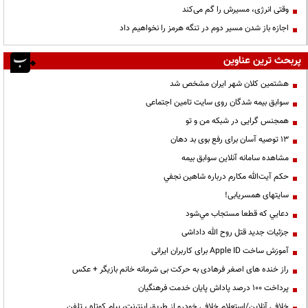
وقتی انرژی، مسیرش را گم می‌کند
اجازه باز شدن مسیر دوم در تنگه هرمز را نخواهیم داد
پربحث ترین عناوین
هشتمین کلان شهر ایران مشخص شد
سوابق بیمه شدگان روی سایت تامین اجتماعی
همجنس گرایی در شبکه من و تو
13 توصیه آسان برای رفع بوی بد دهان
مشاهده سامانه آنلاين سوابق بیمه
حكم آيت‌الله مكارم درباره شاهين نجفي
سایتهای همسریابی!
دعايي كه قطعا مستجاب مي‌شود
جزئیات جدید قتل روح الله داداشی
آموزش ساخت Apple ID برای کاربران ایرانی
راز خنده های اصغر فرهادی به حرکت بی شرمانه خانم بازیگر + عکس
پرداخت ۱۰۰ درصد پاداش پایان خدمت فرهنگیان
خلافی آنلاین/استعلام خلافی خودرو از طریق اینترنت، پیام کوتاه ، تلفن