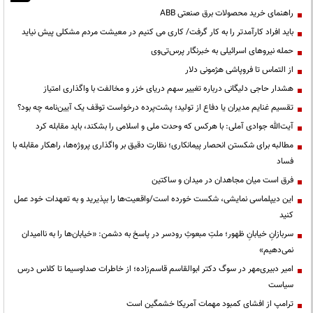
راهنمای خرید محصولات برق صنعتی ABB
باید افراد کارآمدتر را به کار گرفت/ کاری می کنیم در معیشت مردم مشکلی پیش نیاید
حمله نیروهای اسرائیلی به خبرنگار پرس‌تی‌وی
از التماس تا فروپاشی هژمونی دلار
هشدار حاجی دلیگانی درباره تغییر سهم دریای خزر و مخالفت با واگذاری امتیاز
تقسیم غنایم مدیران یا دفاع از تولید؛ پشت‌پرده درخواست توقف یک آیین‌نامه چه بود؟
آیت‌الله جوادی آملی: با هرکس که وحدت ملی و اسلامی را بشکند، باید مقابله کرد
مطالبه برای شکستن انحصار پیمانکاری؛ نظارت دقیق بر واگذاری پروژه‌ها، راهکار مقابله با
فساد
فرق است میان مجاهدان در میدان و ساکتین
این دیپلماسی نمایشی، شکست خورده است/واقعیت‌ها را بپذیرید و به تعهدات خود عمل
کنید
سربازانِ خیابانِ ظهور؛ ملتِ مبعوثِ رودسر در پاسخ به دشمن: «خیابان‌ها را به ناامیدان
نمی‌دهیم»
امیر دبیری‌مهر در سوگ دکتر ابوالقاسم قاسم‌زاده؛ از خاطرات صداوسیما تا کلاس درس
سیاست
ترامپ از افشای کمبود مهمات آمریکا خشمگین است