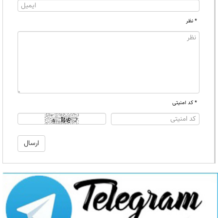
* نظر
* کد امنیتی