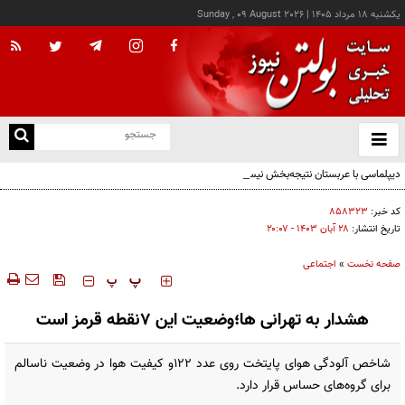
يکشنبه ۱۸ مرداد ۱۴۰۵
|
Sunday , 09 August 2026
از
و
ته
دیپلماسی با عربستان نتیجه‌بخش نیست؛ پاسخ نظامی ضروری است
ن
نو
کد خبر:
۸۵۸۳۲۳
تاریخ انتشار:
۲۸ آبان ۱۴۰۳ - ۲۰:۰۷
صفحه نخست
»
اجتماعی
‍‍‍ پ
پ
هشدار به تهرانی ها؛وضعیت این 7نقطه قرمز است
شاخص آلودگی هوای پایتخت روی عدد 122و کیفیت هوا در وضعیت ناسالم
برای گروه‌های حساس قرار دارد.