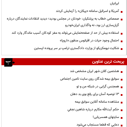
ایرانیان
آمریکا و اسرائیل سامانه «پیکان» را آزمایش کردند
صمصامی خطاب به پزشکیان: خودتان در مجلس بودید؛ دیدید انتقادات نمایندگان درباره
گران‌سازی ارز بود، نه واگذاری ایران‌خودرو
استفاده بیش از حد از صفحه‌نمایش می‌تواند به مغز کودکان آسیب ماندگار وارد کند
احتمال وجود حیات در اقیانوس مدفون «اروپا»
شکایت نیومکزیکو از وزارت دادگستری ترامپ بر سر پرونده اپستین
پربحث ترین عناوین
هشتمین کلان شهر ایران مشخص شد
سوابق بیمه شدگان روی سایت تامین اجتماعی
همجنس گرایی در شبکه من و تو
13 توصیه آسان برای رفع بوی بد دهان
مشاهده سامانه آنلاين سوابق بیمه
حكم آيت‌الله مكارم درباره شاهين نجفي
سایتهای همسریابی!
دعايي كه قطعا مستجاب مي‌شود