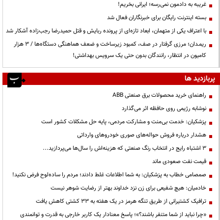
غریبه به دادمون نمی‌رسه؛ ایرانی بخریم!
بسته اینترنت رایگان برای خبرنگاران فعال شد
با اعتراف یکی از متهمان، ابعاد تازه‌ای از پرونده ربایش و قتل حمیدرضا رجب‌زاده آشکار شد
ریمـدان؛ مرزی گرفتار در صف، کمبود زیرساخت و ضعف هماهنگی دستگاه‌ها / ۳ هزار
کامیون در انتظار، رانندگان بدون حتی یک سرویس بهداشتی!
پربازدید ها
راهنمای خرید محصولات برق صنعتی ABB
نوشابه رژیمی روی حافظه اثر می‌گذارد
پزشکیان: خدمت بی‌منت و مشارکت مردمی، پایه حل مشکلات کشور است
هشدار درباره فروش حواله‌های صوری خودروهای وارداتی
3 اشتباه رایج در انتخاب رنگ صنعتی که هزینه‌اش را سال‌ها می‌پردازید...
قیمت نفت صعودی ماند
صمصامی خطاب به پزشکیان: به شما اطلاعات غلط دادند؛ مردم را ساده‌لوح فرض نکنید!
خادمیان: هیچ شفیعی برای زن نزد خداوند بهتر از رضایت شوهر نیست
ترافیک کشتیرانی از طریق تنگه هرمز در یک هفته به ۳۳ کشتی کاهش یافت
«چرا نباید از شما متنفر باشند؟»؛ پاسخ معنادار یک کاربر خارجی به قدرت و توانمندی