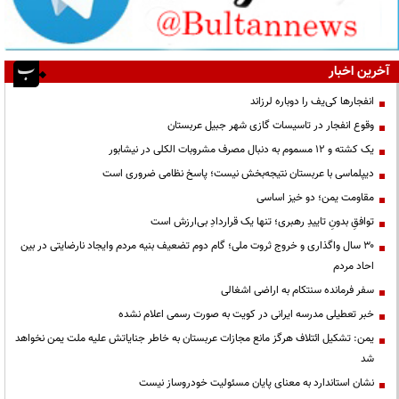
آخرین اخبار
انفجارها کی‌یف را دوباره لرزاند
وقوع انفجار در تاسیسات گازی شهر جبیل عربستان
یک کشته و ۱۲ مسموم به دنبال مصرف مشروبات الکلی در نیشابور
دیپلماسی با عربستان نتیجه‌بخش نیست؛ پاسخ نظامی ضروری است
مقاومت یمن؛ دو خیز اساسی
توافقِ بدونِ تاییدِ رهبری؛ تنها یک قراردادِ بی‌ارزش است
۳۰ سال واگذاری و خروج ثروت ملی؛ گام دوم تضعیف بنیه مردم وایجاد نارضایتی در بین
احاد مردم
سفر فرمانده سنتکام به اراضی اشغالی
خبر تعطیلی مدرسه ایرانی در کویت به صورت رسمی اعلام نشده
یمن: تشکیل ائتلاف هرگز مانع مجازات عربستان به خاطر جنایاتش علیه ملت یمن نخواهد
شد
نشان استاندارد به معنای پایان مسئولیت خودروساز نیست