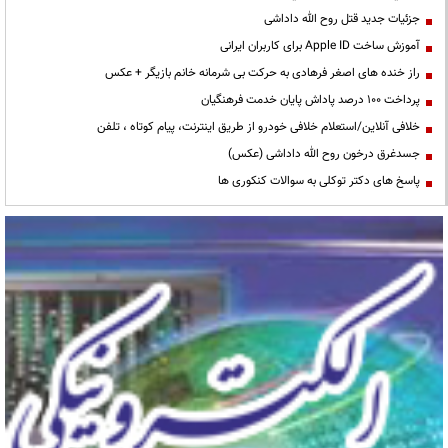
جزئیات جدید قتل روح الله داداشی
آموزش ساخت Apple ID برای کاربران ایرانی
راز خنده های اصغر فرهادی به حرکت بی شرمانه خانم بازیگر + عکس
پرداخت ۱۰۰ درصد پاداش پایان خدمت فرهنگیان
خلافی آنلاین/استعلام خلافی خودرو از طریق اینترنت، پیام کوتاه ، تلفن
جسدغرق درخون روح الله داداشی (عکس)
پاسخ های دکتر توکلی به سوالات کنکوری ها