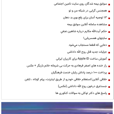
سوابق بیمه شدگان روی سایت تامین اجتماعی
همجنس گرایی در شبکه من و تو
13 توصیه آسان برای رفع بوی بد دهان
مشاهده سامانه آنلاين سوابق بیمه
حكم آيت‌الله مكارم درباره شاهين نجفي
سایتهای همسریابی!
دعايي كه قطعا مستجاب مي‌شود
جزئیات جدید قتل روح الله داداشی
آموزش ساخت Apple ID برای کاربران ایرانی
راز خنده های اصغر فرهادی به حرکت بی شرمانه خانم بازیگر + عکس
پرداخت ۱۰۰ درصد پاداش پایان خدمت فرهنگیان
خلافی آنلاین/استعلام خلافی خودرو از طریق اینترنت، پیام کوتاه ، تلفن
جسدغرق درخون روح الله داداشی (عکس)
پاسخ های دکتر توکلی به سوالات کنکوری ها