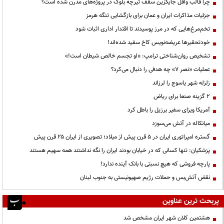
چرا قالب وافل جایگزین سقف تیرچه بلوک در پروژه‌های مدرن شده است؟
جزئیات مذاکرات ایران و عمان برای بازگشایی تنگه هرمز
تخم‌مرغ‌هایی که در مرز پوسیدند تا اقتدار اداری اثبات شود
خودتحقیرها عریضه‌نویس کاخ سفید شده‌اند!
تشخیص روان‌شناختی ترامپ: «او تجسم خالص شیطان است!»
عملیات «نصر ۷» چه هدفی را دنبال می‌کرد؟
زلزله شهر یاسوج را لرزاند
۲ گزینه صنعا برای ریاض
آمریکا ویزای سفیر برزیل را باطل کرد
میانکاله در آتش می‌سوزد
گستره امپراتوری ایران در ۵ قرن پیش از میلاد؛ تصویری از ایران ۲۵ قرن پیش
پزشکیان: تنها کسانی که در خیابان بودند ایران را نگه نداشتند همه سهیم هستند
پارچه فروشی که هیچ نسبتی با بانک آینده ندارد!
نقض آتش‌بس و حملات رژیم صهیونیستی به جنوب لبنان
پربحث ترین عناوین
هشتمین کلان شهر ایران مشخص شد