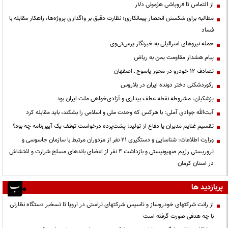
از التماس تا فروپاشی هژمونی دلار
مطالبه برای شکستن انحصار پیمانکاری؛ نظارت دقیق بر واگذاری پروژه‌ها، راهکار مقابله با
فساد
حمله نیروهای اسرائیلی به خبرنگار پرس‌تی‌وی
پیام هشدار مقاومت یمن به ریاض
تصادف ۱۲ خودرو در محور یاسوج ـ اصفهان
رکوردشکنی دختر دونده ایران در بلاروس
پزشکیان: مشروطه نقطه عطف بیداری و آزادی‌خواهی ملت ایران بود
آیت‌الله جوادی آملی: با هرکس که وحدت ملی و اسلامی را بشکند، باید مقابله کرد
تقسیم غنایم مدیران یا دفاع از تولید؛ پشت‌پرده درخواست توقف یک آیین‌نامه چه بود؟
وزارت اطلاعات: شناسایی و دستگیری ۲۱ نفر از مزدوران مرتبط با سازمان جاسوسی و
تروریستی رژیم صهیونیستی و بازداشت ۴ نفر از اعضای باندهای مسلح شرارت و اغتشاش
در استان کرمان
پربازدید ها
از رانت‌ شرکتهای خودروساز و تاسیس شرکتهای تراستی در اروپا تا تسخیر دستگاه نظارتی
با چه هدفی صورت گرفته است