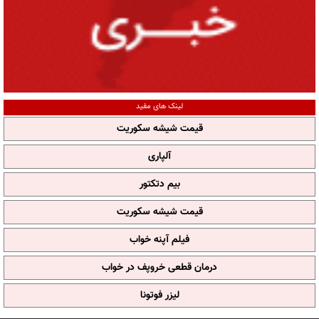
لینک های مفید
قیمت شیشه سکوریت
آلپاری
بیم دتکتور
قیمت شیشه سکوریت
فیلم آپنه خواب
درمان قطعی خروپف در خواب
لیزر فوتونا