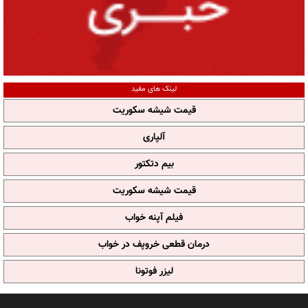
لینک های مفید
قیمت شیشه سکوریت
آلپاری
بیم دتکتور
قیمت شیشه سکوریت
فیلم آپنه خواب
درمان قطعی خروپف در خواب
لیزر فوتونا