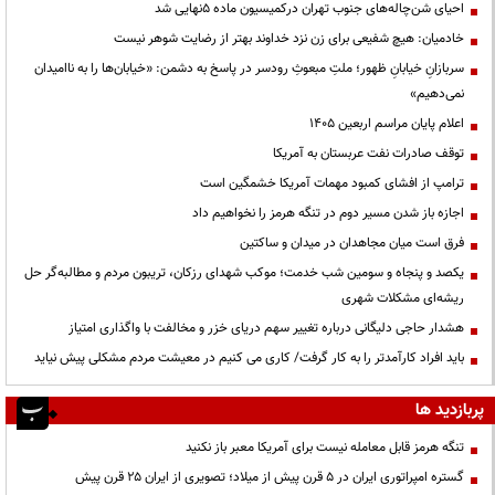
احیای شن‌چاله‌های جنوب تهران درکمیسیون ماده ۵نهایی شد
خادمیان: هیچ شفیعی برای زن نزد خداوند بهتر از رضایت شوهر نیست
سربازانِ خیابانِ ظهور؛ ملتِ مبعوثِ رودسر در پاسخ به دشمن: «خیابان‌ها را به ناامیدان
نمی‌دهیم»
اعلام پایان مراسم اربعین ۱۴۰۵
توقف صادرات نفت عربستان به آمریکا
ترامپ از افشای کمبود مهمات آمریکا خشمگین است
اجازه باز شدن مسیر دوم در تنگه هرمز را نخواهیم داد
فرق است میان مجاهدان در میدان و ساکتین
یکصد و پنجاه و سومین شب خدمت؛ موکب شهدای رزکان، تریبون مردم و مطالبه‌گر حل
ریشه‌ای مشکلات شهری
هشدار حاجی دلیگانی درباره تغییر سهم دریای خزر و مخالفت با واگذاری امتیاز
باید افراد کارآمدتر را به کار گرفت/ کاری می کنیم در معیشت مردم مشکلی پیش نیاید
پربازدید ها
تنگه هرمز قابل معامله نیست برای آمریکا معبر باز نکنید
گستره امپراتوری ایران در ۵ قرن پیش از میلاد؛ تصویری از ایران ۲۵ قرن پیش