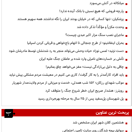
میانکاله در آتش می‌سوزد
پارچه فروشی که هیچ نسبتی با بانک آینده ندارد!
پزشکیان: تنها کسانی که در خیابان بودند ایران را نگه نداشتند همه سهیم هستند
وحدت مکرّراً و مؤکّداً تذکر داده شد
ماجرای نصب سنگ مزار اکبر عبدی چیست؟
بحران اینفانتینو؛ از طرح جنجالی تا اتهام باج‌خواهی و قربانی کردن اسپانیا
دست نزنید؛ لمس نوزاد حیات وحش می‌تواند منجر به رد شدنشان توسط مادرشان شود
تأملی بر خسارت‌های نامرئی وارد شده بر عاملان جنگ علیه ایران
چاقی به دلیل بی‌ارادگی نیست؛ مغز می‌خواهد چاق بمانیم!
باید افراد کارآمدتر را به کار گرفت/ کاری می کنیم در معیشت مردم مشکلی پیش نیاید
موکب شهدای رزکان؛ ۱۵۲ شب همدلی، خدمت و میزبانی از مردم ولایت‌مدار شهریار
رویترز: هشدار صریح ایران خطر شروع جنگ را متوقف کرد
پل شهرستان پل‌سفید پس از ۲۵ سال به مرحله بهره‌برداری رسید
پربحث ترین عناوین
هشتمین کلان شهر ایران مشخص شد
سوابق بیمه شدگان روی سایت تامین اجتماعی