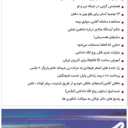
همجنس گرایی در شبکه من و تو
13 توصیه آسان برای رفع بوی بد دهان
مشاهده سامانه آنلاين سوابق بیمه
حكم آيت‌الله مكارم درباره شاهين نجفي
سایتهای همسریابی!
دعايي كه قطعا مستجاب مي‌شود
جزئیات جدید قتل روح الله داداشی
آموزش ساخت Apple ID برای کاربران ایرانی
راز خنده های اصغر فرهادی به حرکت بی شرمانه خانم بازیگر + عکس
پرداخت ۱۰۰ درصد پاداش پایان خدمت فرهنگیان
خلافی آنلاین/استعلام خلافی خودرو از طریق اینترنت، پیام کوتاه ، تلفن
جسدغرق درخون روح الله داداشی (عکس)
پاسخ های دکتر توکلی به سوالات کنکوری ها