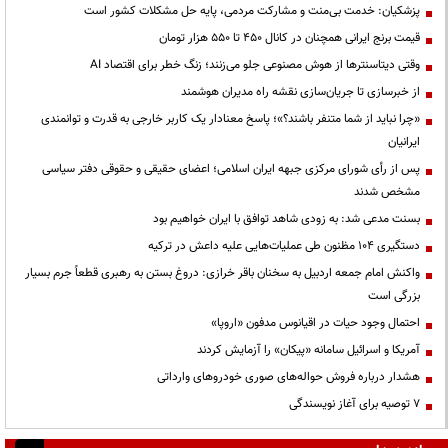
پزشکیان: خدمت بی‌منت و مشارکت مردمی، پایه حل مشکلات کشور است
قیمت‌ برنج ایرانی همچنان در کانال ۴۵۰ تا ۵۵۰ هزار تومان
وقتی دیتاسنترها از هوش مصنوعی جلو می‌زنند؛ زنگ خطر برای اقتصاد AI
از خبرسازی تا جریان‌سازی نقشه راه مدیران هوشمند
«چرا نباید از شما متنفر باشند؟»؛ پاسخ معنادار یک کاربر خارجی به قدرت و توانمندی
ایرانیان
پس از رأی شورای مرکزی جبهه ایران اسلامی؛ اعضای حقیقی و حقوقی دفتر سیاسی
مشخص شدند
بسنت مدعی شد: به زودی شاهد توافق با ایران خواهیم بود
دستگیری ۱۰۴ مظنون طی عملیات‌هایی علیه داعش در ترکیه
واکنش امام جمعه اردبیل به سخنان باقر خرازی: دروغ بستن به رهبری قطعاً جرم بسیار
بزرگی است
احتمال وجود حیات در اقیانوس مدفون «اروپا»
آمریکا و اسرائیل سامانه «پیکان» را آزمایش کردند
هشدار درباره فروش حواله‌های صوری خودروهای وارداتی
۷ توصیه برای آغاز نویسندگی