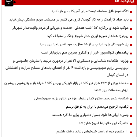
پربازدید ها
تنگه هرمز قابل معامله نیست برای آمریکا معبر باز نکنید
باید افراد کارآمدتر را به کار گرفت/ کاری می کنیم در معیشت مردم مشکلی پیش نیاید
موکب شهدای رزکان؛ ۱۵۲ شب همدلی، خدمت و میزبانی از مردم ولایت‌مدار شهریار
رویترز: هشدار صریح ایران خطر شروع جنگ را متوقف کرد
پل شهرستان پل‌سفید پس از ۲۵ سال به مرحله بهره‌برداری رسید
پیامدهای کنوانسیون خزر از واگذاری بحرین هم زیان‌بارتر است
وزارت اطلاعات: شناسایی و دستگیری ۲۱ نفر از مزدوران مرتبط با سازمان جاسوسی و
تروریستی رژیم صهیونیستی و بازداشت ۴ نفر از اعضای باندهای مسلح شرارت و اغتشاش
در استان کرمان
معامله بیش از ۴۱۳ هزار تن کالا در بازار فیزیکی بورس کالا / حراج باز و پتروشیمی پیشران
ارزش معاملات روز شدند
شکنجه رئیس بیمارستان کمال عدوان غزه در زندان رژیم صهیونیستی
ترامپ: ترجیح می‌دهم با ایران به توافق برسم
ونس: ایرانی‌ها طرف بسیار دشواری برای مذاکره هستند
کالابرگ این خانوارها امروز شارژ شد
از دشمن ذره ای امید خیرخواهی نباید داشته باشیم