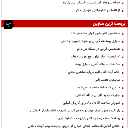
حمله نیروهای اسرائیلی به خبرنگار پرس‌تی‌وی
از التماس تا فروپاشی هژمونی دلار
پربحث ترین عناوین
هشتمین کلان شهر ایران مشخص شد
سوابق بیمه شدگان روی سایت تامین اجتماعی
همجنس گرایی در شبکه من و تو
13 توصیه آسان برای رفع بوی بد دهان
مشاهده سامانه آنلاين سوابق بیمه
حكم آيت‌الله مكارم درباره شاهين نجفي
سایتهای همسریابی!
دعايي كه قطعا مستجاب مي‌شود
جزئیات جدید قتل روح الله داداشی
آموزش ساخت Apple ID برای کاربران ایرانی
راز خنده های اصغر فرهادی به حرکت بی شرمانه خانم بازیگر + عکس
پرداخت ۱۰۰ درصد پاداش پایان خدمت فرهنگیان
خلافی آنلاین/استعلام خلافی خودرو از طریق اینترنت، پیام کوتاه ، تلفن