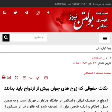
شنبه ۱۷ مرداد ۱۴۰۵
|
Saturday , 08 August 2026
از
و
ته
پزشکیان: خدمت بی‌منت و مشارکت مردمی، پایه حل مشکلات کشور است
ن
نو
کد خبر:
۸۵۷۹۰۳
تاریخ انتشار:
۲۳ آبان ۱۴۰۳ - ۱۲:۵۷
صفحه نخست
»
اجتماعی
‍‍‍ پ
پ
نکات حقوقی که زوج های جوان پیش از ازدواج باید بدانند
ازدواج در فرهنگ ایرانی و اسلامی از جایگاه ویژه‌ای برخوردار است و به همین
دلیل، احکام و آداب خاصی برای آن تعریف شده که قانون نیز از بسیاری از