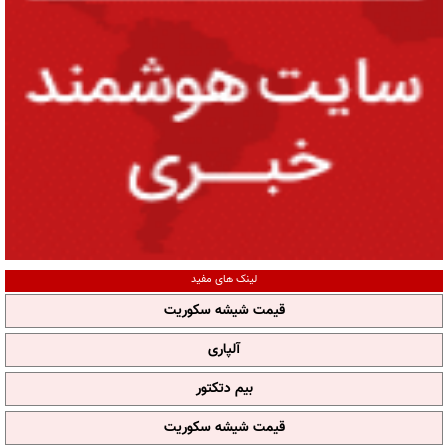
لینک های مفید
قیمت شیشه سکوریت
آلپاری
بیم دتکتور
قیمت شیشه سکوریت