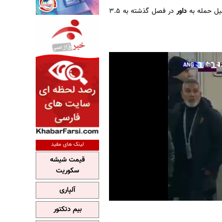
لیل حمله به
داور
در فصل گذشته به ۳.۵
لینک های مفید
قیمت شیشه
سکوریت
آلپاری
بیم دتکتور