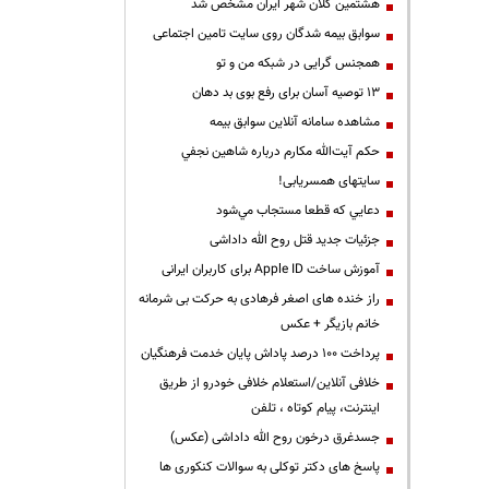
هشتمین کلان شهر ایران مشخص شد
سوابق بیمه شدگان روی سایت تامین اجتماعی
همجنس گرایی در شبکه من و تو
13 توصیه آسان برای رفع بوی بد دهان
مشاهده سامانه آنلاين سوابق بیمه
حكم آيت‌الله مكارم درباره شاهين نجفي
سایتهای همسریابی!
دعايي كه قطعا مستجاب مي‌شود
جزئیات جدید قتل روح الله داداشی
آموزش ساخت Apple ID برای کاربران ایرانی
راز خنده های اصغر فرهادی به حرکت بی شرمانه
خانم بازیگر + عکس
پرداخت ۱۰۰ درصد پاداش پایان خدمت فرهنگیان
خلافی آنلاین/استعلام خلافی خودرو از طریق
اینترنت، پیام کوتاه ، تلفن
جسدغرق درخون روح الله داداشی (عکس)
پاسخ های دکتر توکلی به سوالات کنکوری ها