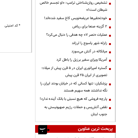
تشخیص روان‌شناختی ترامپ: «او تجسم خالص
شیطان است!»
خودتحقیرها عریضه‌نویس کاخ سفید شده‌اند!
* کد امنیتی
۲ گزینه صنعا برای ریاض
عملیات «نصر ۷» چه هدفی را دنبال می‌کرد؟
زلزله شهر یاسوج را لرزاند
میانکاله در آتش می‌سوزد
آمریکا ویزای سفیر برزیل را باطل کرد
گستره امپراتوری ایران در ۵ قرن پیش از میلاد؛
تصویری از ایران ۲۵ قرن پیش
پزشکیان: تنها کسانی که در خیابان بودند ایران را
نگه نداشتند همه سهیم هستند
پارچه فروشی که هیچ نسبتی با بانک آینده ندارد!
نقض آتش‌بس و حملات رژیم صهیونیستی به
جنوب لبنان
پربحث ترین عناوین