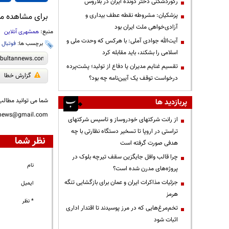
رکوردشکنی دختر دونده ایران در بلاروس
پزشکیان: مشروطه نقطه عطف بیداری و
برای مشاهده مطا
آزادی‌خواهی ملت ایران بود
منبع:
همشهری آنلاین
آیت‌الله جوادی آملی: با هرکس که وحدت ملی و
برچسب ها:
فوتبال
،
اسلامی را بشکند، باید مقابله کرد
تقسیم غنایم مدیران یا دفاع از تولید؛ پشت‌پرده
گزارش خطا
درخواست توقف یک آیین‌نامه چه بود؟
شما می توانید مطالب 
پربازدید ها
nnews@gmail.com
از رانت‌ شرکتهای خودروساز و تاسیس شرکتهای
تراستی در اروپا تا تسخیر دستگاه نظارتی با چه
نظر شما
هدفی صورت گرفته است
چرا قالب وافل جایگزین سقف تیرچه بلوک در
نام
پروژه‌های مدرن شده است؟
جزئیات مذاکرات ایران و عمان برای بازگشایی تنگه
ایمیل
هرمز
* نظر
تخم‌مرغ‌هایی که در مرز پوسیدند تا اقتدار اداری
اثبات شود