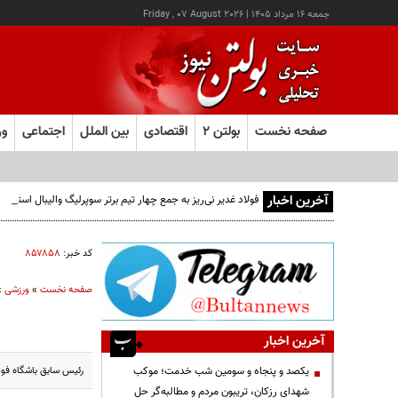
جمعه ۱۶ مرداد ۱۴۰۵
|
Friday , 07 August 2026
صفحه نخست
بولتن ۲
اقتصادی
بین الملل
اجتماعی
ور
آخرین اخبار
فولاد غدیر نی‌ریز به جمع چهار تیم برتر سوپرلیگ والیبال استان
کد خبر:
۸۵۷۸۵۸
صفحه نخست
»
ورزشی
»
آخرین اخبار
رئیس سابق باشگاه فوتبال آنک
یکصد و پنجاه و سومین شب خدمت؛ موکب
شهدای رزکان، تریبون مردم و مطالبه‌گر حل