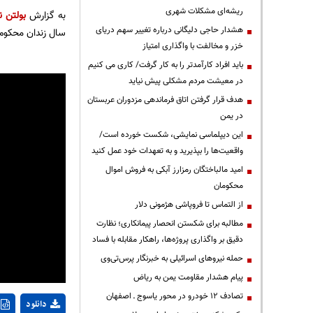
ریشه‌ای مشکلات شهری
به گزارش
بولتن ن
هشدار حاجی دلیگانی درباره تغییر سهم دریای
سال زندان محکوم
خزر و مخالفت با واگذاری امتیاز
باید افراد کارآمدتر را به کار گرفت/ کاری می کنیم
در معیشت مردم مشکلی پیش نیاید
هدف قرار گرفتن اتاق‌ فرماندهی مزدوران عربستان
در یمن
این دیپلماسی نمایشی، شکست خورده است/
واقعیت‌ها را بپذیرید و به تعهدات خود عمل کنید
امید مالباختگان رمزارز آبکی به فروش اموال
محکومان
از التماس تا فروپاشی هژمونی دلار
مطالبه برای شکستن انحصار پیمانکاری؛ نظارت
دقیق بر واگذاری پروژه‌ها، راهکار مقابله با فساد
حمله نیروهای اسرائیلی به خبرنگار پرس‌تی‌وی
پیام هشدار مقاومت یمن به ریاض
تصادف ۱۲ خودرو در محور یاسوج ـ اصفهان
دانلود