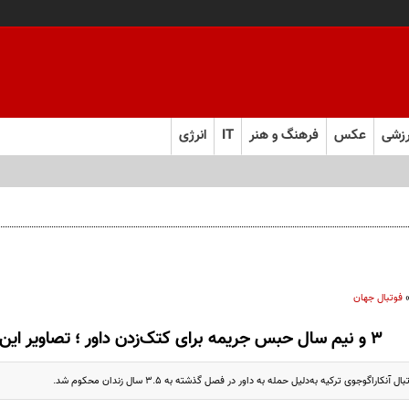
زشی
عکس
فرهنگ و هنر
IT
انرژی
 فارس صعود کرد
فوتبال جهان
۳ و نیم سال حبس جریمه برای کتک‌زدن داور ؛ تصاویر این اتفاق را ببینید
اراگوجوی ترکیه به‌دلیل حمله به داور در فصل گذشته به ۳.۵ سال زندان محکوم شد.