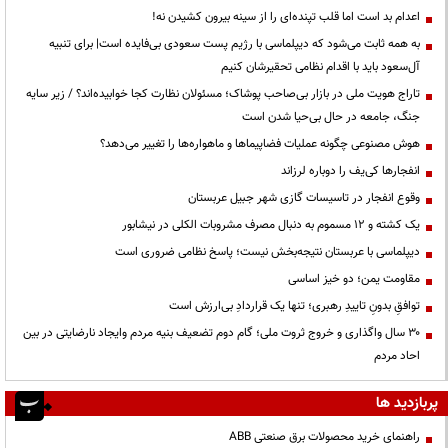
اعدام بد است اما قلب تپنده‌ای را از سینه بیرون کشیدن نه!
به همه ثابت می‌شود که دیپلماسی با رژیم پست سعودی بی‌فایده است| برای تنبیه
آل‌سعود باید با اقدام نظامی تحقیرشان کنیم
تاراج هویت ملی در بازار بی‌صاحب پوشاک؛ مسئولان نظارت کجا خوابیده‌اند؟ / زیر سایه
جنگ، جامعه در حال بی‌حیا شدن است
هوش مصنوعی چگونه عملیات فضاپیماها و ماهواره‌ها را تغییر می‌دهد؟
انفجارها کی‌یف را دوباره لرزاند
وقوع انفجار در تاسیسات گازی شهر جبیل عربستان
یک کشته و ۱۲ مسموم به دنبال مصرف مشروبات الکلی در نیشابور
دیپلماسی با عربستان نتیجه‌بخش نیست؛ پاسخ نظامی ضروری است
مقاومت یمن؛ دو خیز اساسی
توافقِ بدونِ تاییدِ رهبری؛ تنها یک قراردادِ بی‌ارزش است
۳۰ سال واگذاری و خروج ثروت ملی؛ گام دوم تضعیف بنیه مردم وایجاد نارضایتی در بین
احاد مردم
پربازدید ها
راهنمای خرید محصولات برق صنعتی ABB