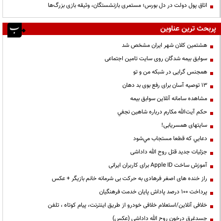
اتاق پول دولت در دل بورس؛ مستمری بازنشستگان، وثیقه بازی بزرگ‌ها
پربحث ترین عناوین
هشتمین کلان شهر ایران مشخص شد
سوابق بیمه شدگان روی سایت تامین اجتماعی
همجنس گرایی در شبکه من و تو
13 توصیه آسان برای رفع بوی بد دهان
مشاهده سامانه آنلاين سوابق بیمه
حكم آيت‌الله مكارم درباره شاهين نجفي
سایتهای همسریابی!
دعايي كه قطعا مستجاب مي‌شود
جزئیات جدید قتل روح الله داداشی
آموزش ساخت Apple ID برای کاربران ایرانی
راز خنده های اصغر فرهادی به حرکت بی شرمانه خانم بازیگر + عکس
پرداخت ۱۰۰ درصد پاداش پایان خدمت فرهنگیان
خلافی آنلاین/استعلام خلافی خودرو از طریق اینترنت، پیام کوتاه ، تلفن
جسدغرق درخون روح الله داداشی (عکس)