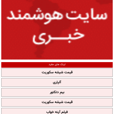
لینک های مفید
قیمت شیشه سکوریت
آلپاری
بیم دتکتور
قیمت شیشه سکوریت
فیلم آپنه خواب