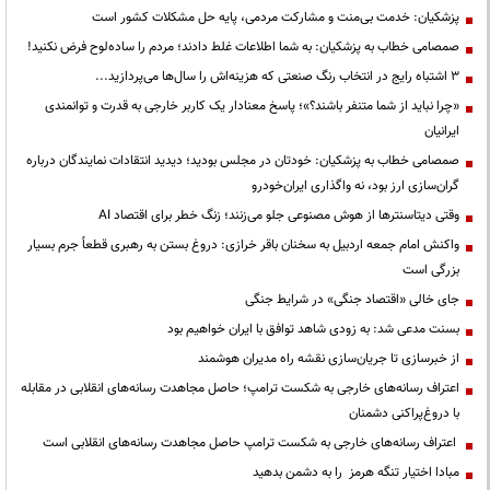
پزشکیان: خدمت بی‌منت و مشارکت مردمی، پایه حل مشکلات کشور است
صمصامی خطاب به پزشکیان: به شما اطلاعات غلط دادند؛ مردم را ساده‌لوح فرض نکنید!
3 اشتباه رایج در انتخاب رنگ صنعتی که هزینه‌اش را سال‌ها می‌پردازید...
«چرا نباید از شما متنفر باشند؟»؛ پاسخ معنادار یک کاربر خارجی به قدرت و توانمندی
ایرانیان
صمصامی خطاب به پزشکیان: خودتان در مجلس بودید؛ دیدید انتقادات نمایندگان درباره
گران‌سازی ارز بود، نه واگذاری ایران‌خودرو
وقتی دیتاسنترها از هوش مصنوعی جلو می‌زنند؛ زنگ خطر برای اقتصاد AI
واکنش امام جمعه اردبیل به سخنان باقر خرازی: دروغ بستن به رهبری قطعاً جرم بسیار
بزرگی است
جای خالی «اقتصاد جنگی» در شرایط جنگی
بسنت مدعی شد: به زودی شاهد توافق با ایران خواهیم بود
از خبرسازی تا جریان‌سازی نقشه راه مدیران هوشمند
اعتراف رسانه‌های خارجی به شکست ترامپ؛ حاصل مجاهدت رسانه‌های انقلابی در مقابله
با دروغ‌پراکنی دشمنان
اعتراف رسانه‌های خارجی به شکست ترامپ حاصل مجاهدت رسانه‌های انقلابی است
مبادا اختیار تنگه هرمز را به دشمن بدهید