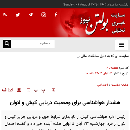
يکشنبه ۱۸ مرداد ۱۴۰۵
|
Sunday , 09 August 2026
از
و
ته
نماینده ای که به دلیل مشکلات مالی موبایلش را فروخت
ن
نو
کد خبر:
۸۵۷۸۵۵
تاریخ انتشار:
۲۲ آبان ۱۴۰۳ - ۲۰:۰۴
صفحه نخست
»
اجتماعی
‍‍‍ پ
پ
هشدار هواشناسی برای وضعیت دریایی کیش و لاوان
رئیس اداره هواشناسی کیش از ناپایداری شرایط جوی و دریایی جزایر کیش و
لاوان از فردا چهارشنبه ۲۳ آبان تا اوایل هفته آینده خبر داد و گفت: احتمال