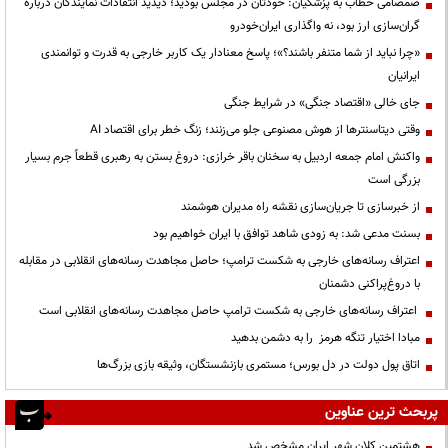
صمصامی خطاب به پزشکیان: خودتان در مجلس بودید؛ دیدید انتقادات نمایندگان درباره
گران‌سازی ارز بود، نه واگذاری ایران‌خودرو
«چرا نباید از شما متنفر باشند؟»؛ پاسخ معنادار یک کاربر خارجی به قدرت و توانمندی
ایرانیان
جای خالی «اقتصاد جنگی» در شرایط جنگی
وقتی دیتاسنترها از هوش مصنوعی جلو می‌زنند؛ زنگ خطر برای اقتصاد AI
واکنش امام جمعه اردبیل به سخنان باقر خرازی: دروغ بستن به رهبری قطعاً جرم بسیار
بزرگی است
از خبرسازی تا جریان‌سازی نقشه راه مدیران هوشمند
بسنت مدعی شد: به زودی شاهد توافق با ایران خواهیم بود
اعتراف رسانه‌های خارجی به شکست ترامپ؛ حاصل مجاهدت رسانه‌های انقلابی در مقابله
با دروغ‌پراکنی دشمنان
اعتراف رسانه‌های خارجی به شکست ترامپ حاصل مجاهدت رسانه‌های انقلابی است
مبادا اختیار تنگه هرمز را به دشمن بدهید
اتاق پول دولت در دل بورس؛ مستمری بازنشستگان، وثیقه بازی بزرگ‌ها
پربحث ترین عناوین
هشتمین کلان شهر ایران مشخص شد