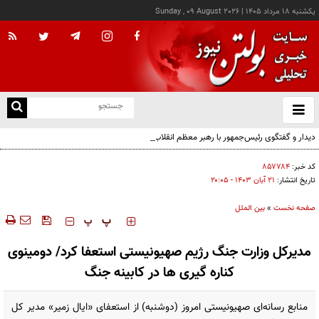
يکشنبه ۱۸ مرداد ۱۴۰۵
|
Sunday , 09 August 2026
از
و
ته
دیدار و گفتگوی رئیس‌جمهور با رهبر معظم انقلاب درباره مسائل اقتصادی و نظامی کشور
ن
نو
کد خبر:
۸۵۷۷۸۴
تاریخ انتشار:
۲۱ آبان ۱۴۰۳ - ۲۰:۰۵
صفحه نخست
»
بین الملل
‍‍‍ پ
پ
مدیرکل وزارت جنگ رژیم صهیونیستی استعفا کرد/ دومینوی
کناره گیری ها در کابینه جنگ
منابع رسانه‌ای صهیونیستی امروز (دوشنبه) از استعفای «ایال زمیر» مدیر کل