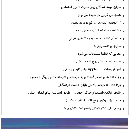
سوابق بیمه شدگان روی سایت تامین اجتماعی
همجنس گرایی در شبکه من و تو
13 توصیه آسان برای رفع بوی بد دهان
مشاهده سامانه آنلاين سوابق بیمه
حكم آيت‌الله مكارم درباره شاهين نجفي
سایتهای همسریابی!
دعايي كه قطعا مستجاب مي‌شود
جزئیات جدید قتل روح الله داداشی
آموزش ساخت Apple ID برای کاربران ایرانی
راز خنده های اصغر فرهادی به حرکت بی شرمانه خانم بازیگر + عکس
پرداخت ۱۰۰ درصد پاداش پایان خدمت فرهنگیان
خلافی آنلاین/استعلام خلافی خودرو از طریق اینترنت، پیام کوتاه ، تلفن
جسدغرق درخون روح الله داداشی (عکس)
پاسخ های دکتر توکلی به سوالات کنکوری ها