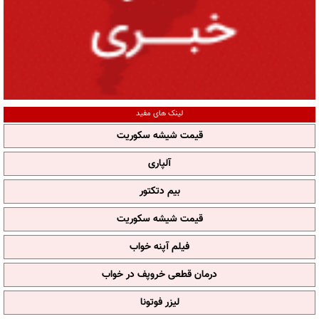
لینک های مفید
قیمت شیشه سکوریت
آلپاری
بیم دتکتور
قیمت شیشه سکوریت
فیلم آپنه خواب
درمان قطعی خروپف در خواب
لیزر فوتونا