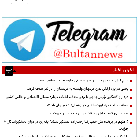
آخرین اخبار
عالم اهل سنت مهاباد : اربعین حسینی جلوه وحدت اسلامی است
یحیی سریع: ارتش یمن مزدوران وابسته به عربستان را در تعز هدف گرفت
دیدار و گفتگوی رئیس‌جمهور با رهبر معظم انقلاب درباره مسائل اقتصادی و نظامی کشور
حمله مسلحانه به قهوه‌خانه‌ای در زاهدان؛ ۲ نفر جان باختند
نماینده ای که به دلیل مشکلات مالی موبایلش را فروخت
۵ متهم در پرونده قتل حمیدرضا رجب‌زاده دستگیر شدند/ یک زن در میان دستگیرشدگان +
جزئیات
واشنگتن درحال بررسی انتقال موشک‌های «آتاکامس» به اوکراین از طریق ترکیه