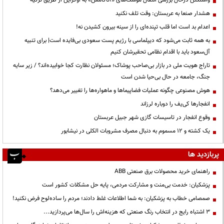
هشدار صنعا به عربستان: وقت تلف نکنید
اعدام بد است اما قلب تپنده‌ای را از سینه بیرون کشیدن نه!
به همه ثابت می‌شود که دیپلماسی با رژیم پست سعودی بی‌فایده است| برای تنبیه
آل‌سعود باید با اقدام نظامی تحقیرشان کنیم
تاراج هویت ملی در بازار بی‌صاحب پوشاک؛ مسئولان نظارت کجا خوابیده‌اند؟ / زیر سایه
جنگ، جامعه در حال بی‌حیا شدن است
هوش مصنوعی چگونه عملیات فضاپیماها و ماهواره‌ها را تغییر می‌دهد؟
انفجارها کی‌یف را دوباره لرزاند
وقوع انفجار در تاسیسات گازی شهر جبیل عربستان
یک کشته و ۱۲ مسموم به دنبال مصرف مشروبات الکلی در نیشابور
پربازدید ها
راهنمای خرید محصولات برق صنعتی ABB
پزشکیان: خدمت بی‌منت و مشارکت مردمی، پایه حل مشکلات کشور است
صمصامی خطاب به پزشکیان: به شما اطلاعات غلط دادند؛ مردم را ساده‌لوح فرض نکنید!
3 اشتباه رایج در انتخاب رنگ صنعتی که هزینه‌اش را سال‌ها می‌پردازید...