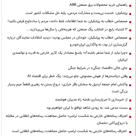
راهنمای خرید محصولات برق صنعتی ABB
پزشکیان: خدمت بی‌منت و مشارکت مردمی، پایه حل مشکلات کشور است
صمصامی خطاب به پزشکیان: به شما اطلاعات غلط دادند؛ مردم را ساده‌لوح فرض نکنید!
3 اشتباه رایج در انتخاب رنگ صنعتی که هزینه‌اش را سال‌ها می‌پردازید...
صمصامی خطاب به پزشکیان: خودتان در مجلس بودید؛ دیدید انتقادات نمایندگان درباره
گران‌سازی ارز بود، نه واگذاری ایران‌خودرو
«چرا نباید از شما متنفر باشند؟»؛ پاسخ معنادار یک کاربر خارجی به قدرت و توانمندی
ایرانیان
جای خالی «اقتصاد جنگی» در شرایط جنگی
وقتی دیتاسنترها از هوش مصنوعی جلو می‌زنند؛ زنگ خطر برای اقتصاد AI
واکنش امام جمعه اردبیل به سخنان باقر خرازی: دروغ بستن به رهبری قطعاً جرم بسیار
بزرگی است
از خبرسازی تا جریان‌سازی نقشه راه مدیران هوشمند
بسنت مدعی شد: به زودی شاهد توافق با ایران خواهیم بود
اعتراف رسانه‌های خارجی به شکست ترامپ؛ حاصل مجاهدت رسانه‌های انقلابی در مقابله
با دروغ‌پراکنی دشمنان
اعتراف رسانه‌های خارجی به شکست ترامپ حاصل مجاهدت رسانه‌های انقلابی است