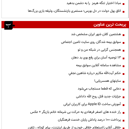
مبادا اختیار تنگه هرمز را به دشمن بدهید
اتاق پول دولت در دل بورس؛ مستمری بازنشستگان، وثیقه بازی بزرگ‌ها
پربحث ترین عناوین
هشتمین کلان شهر ایران مشخص شد
سوابق بیمه شدگان روی سایت تامین اجتماعی
همجنس گرایی در شبکه من و تو
13 توصیه آسان برای رفع بوی بد دهان
مشاهده سامانه آنلاين سوابق بیمه
حكم آيت‌الله مكارم درباره شاهين نجفي
سایتهای همسریابی!
دعايي كه قطعا مستجاب مي‌شود
جزئیات جدید قتل روح الله داداشی
آموزش ساخت Apple ID برای کاربران ایرانی
راز خنده های اصغر فرهادی به حرکت بی شرمانه خانم بازیگر + عکس
پرداخت ۱۰۰ درصد پاداش پایان خدمت فرهنگیان
خلافی آنلاین/استعلام خلافی خودرو از طریق اینترنت، پیام کوتاه ، تلفن