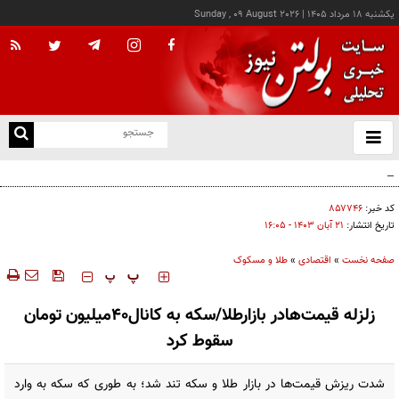
يکشنبه ۱۸ مرداد ۱۴۰۵
|
Sunday , 09 August 2026
از
و
ته
عامل افزایش قبوض آب و برق برخی مشترکان چه بود؟
ن
نو
کد خبر:
۸۵۷۷۴۶
تاریخ انتشار:
۲۱ آبان ۱۴۰۳ - ۱۶:۰۵
صفحه نخست
»
اقتصادی
»
طلا و مسکوک
‍‍‍ پ
پ
زلزله قیمت‌هادر بازارطلا/سکه به کانال۴۰میلیون تومان
سقوط کرد
شدت ریزش قیمت‌ها در بازار طلا و سکه تند شد؛ به طوری که سکه به وارد