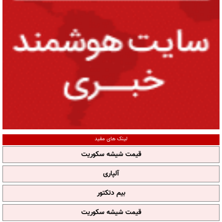
لینک های مفید
قیمت شیشه سکوریت
آلپاری
بیم دتکتور
قیمت شیشه سکوریت