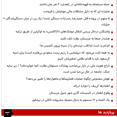
حمله مسلحانه به قهوه‌خانه‌ای در زاهدان؛ ۲ نفر جان باختند
نماینده ای که به دلیل مشکلات مالی موبایلش را فروخت
۵ متهم در پرونده قتل حمیدرضا رجب‌زاده دستگیر شدند/ یک زن در میان دستگیرشدگان +
جزئیات
واشنگتن درحال بررسی انتقال موشک‌های «آتاکامس» به اوکراین از طریق ترکیه
هشدار صنعا به عربستان: وقت تلف نکنید
اعدام بد است اما قلب تپنده‌ای را از سینه بیرون کشیدن نه!
به همه ثابت می‌شود که دیپلماسی با رژیم پست سعودی بی‌فایده است| برای تنبیه
آل‌سعود باید با اقدام نظامی تحقیرشان کنیم
تاراج هویت ملی در بازار بی‌صاحب پوشاک؛ مسئولان نظارت کجا خوابیده‌اند؟ / زیر سایه
جنگ، جامعه در حال بی‌حیا شدن است
هوش مصنوعی چگونه عملیات فضاپیماها و ماهواره‌ها را تغییر می‌دهد؟
انفجارها کی‌یف را دوباره لرزاند
وقوع انفجار در تاسیسات گازی شهر جبیل عربستان
یک کشته و ۱۲ مسموم به دنبال مصرف مشروبات الکلی در نیشابور
پربازدید ها