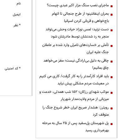
نام
ماجرای نصب سنگ مزار اکبر عبدی چیست؟
بحران اینفانتینو؛ از طرح جنجالی تا اتهام
ایمیل
باج‌خواهی و قربانی کردن اسپانیا
* نظر
دست نزنید؛ لمس نوزاد حیات وحش می‌تواند
منجر به رد شدنشان توسط مادرشان شود
تأملی بر خسارت‌های نامرئی وارد شده بر عاملان
جنگ علیه ایران
چاقی به دلیل بی‌ارادگی نیست؛ مغز می‌خواهد
چاق بمانیم!
* کد امنیتی
باید افراد کارآمدتر را به کار گرفت/ کاری می کنیم
در معیشت مردم مشکلی پیش نیاید
موکب شهدای رزکان؛ ۱۵۲ شب همدلی، خدمت و
میزبانی از مردم ولایت‌مدار شهریار
رویترز: هشدار صریح ایران خطر شروع جنگ را
متوقف کرد
پل شهرستان پل‌سفید پس از ۲۵ سال به مرحله
بهره‌برداری رسید