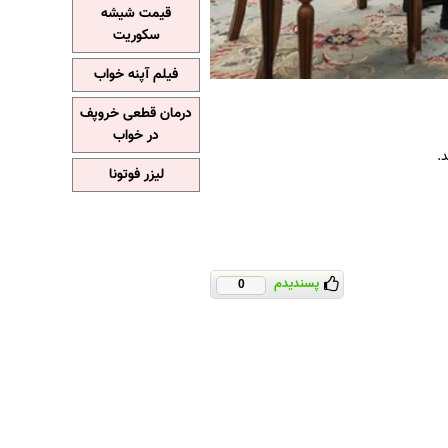
قیمت شیشه
سکوریت
فیلم آپنه خواب
درمان قطعی خروپف
در خواب
.
لیزر فوتونا
پسندیدم
0