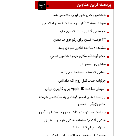
پربحث ترین عناوین
هشتمین کلان شهر ایران مشخص شد
سوابق بیمه شدگان روی سایت تامین اجتماعی
همجنس گرایی در شبکه من و تو
13 توصیه آسان برای رفع بوی بد دهان
مشاهده سامانه آنلاين سوابق بیمه
حكم آيت‌الله مكارم درباره شاهين نجفي
سایتهای همسریابی!
دعايي كه قطعا مستجاب مي‌شود
جزئیات جدید قتل روح الله داداشی
آموزش ساخت Apple ID برای کاربران ایرانی
راز خنده های اصغر فرهادی به حرکت بی شرمانه
خانم بازیگر + عکس
پرداخت ۱۰۰ درصد پاداش پایان خدمت فرهنگیان
خلافی آنلاین/استعلام خلافی خودرو از طریق
اینترنت، پیام کوتاه ، تلفن
جسدغرق درخون روح الله داداشی (عکس)