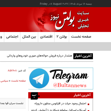
جمعه ۱۶ مرداد ۱۴۰۵
|
Friday , 07 August 2026
صفحه نخست
بولتن ۲
اقتصادی
بین الملل
اجتماعی
ور
آخرین اخبار
هشدار درباره فروش حواله‌های صوری خودروهای وارداتی
کد خبر:
۸۵۷۶۰۸
صفحه نخست
»
سیاسی
آخرین اخبار
نشست سران قوا بعداظهر امروز شنبه(۱۹ آبان ماه) به میز
احتمال وجود حیات در اقیانوس مدفون «اروپا»
آمریکا و اسرائیل سامانه «پیکان» را آزمایش کردند