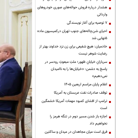
هشدار درباره فروش حواله‌های صوری خودروهای
وارداتی
۷ توصیه برای آغاز نویسندگی
احیای شن‌چاله‌های جنوب تهران درکمیسیون ماده
۵نهایی شد
خادمیان: هیچ شفیعی برای زن نزد خداوند بهتر از
رضایت شوهر نیست
سربازانِ خیابانِ ظهور؛ ملتِ مبعوثِ رودسر در
پاسخ به دشمن: «خیابان‌ها را به ناامیدان
نمی‌دهیم»
اعلام پایان مراسم اربعین ۱۴۰۵
توقف صادرات نفت عربستان به آمریکا
ترامپ از افشای کمبود مهمات آمریکا خشمگین
است
اجازه باز شدن مسیر دوم در تنگه هرمز را
نخواهیم داد
فرق است میان مجاهدان در میدان و ساکتین