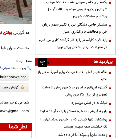
یکصد و پنجاه و سومین شب خدمت؛ موکب
شهدای رزکان، تریبون مردم و مطالبه‌گر حل
ریشه‌ای مشکلات شهری
هشدار حاجی دلیگانی درباره تغییر سهم دریای
خزر و مخالفت با واگذاری امتیاز
به گزارش
بولتن نی
باید افراد کارآمدتر را به کار گرفت/ کاری می کنیم
در معیشت مردم مشکلی پیش نیاید
نشست سران قوا بعداظهر امرو
پربازدید ها
منبع:
ایسنا
برچسب ها:
سران قو
تنگه هرمز قابل معامله نیست برای آمریکا معبر باز
نکنید
گستره امپراتوری ایران در ۵ قرن پیش از میلاد؛
گزارش خطا
تصویری از ایران ۲۵ قرن پیش
شما می توانید مطالب 
میانکاله در آتش می‌سوزد
پارچه فروشی که هیچ نسبتی با بانک آینده ندارد!
nnews@gmail.com
پزشکیان: تنها کسانی که در خیابان بودند ایران را
نظر شما
نگه نداشتند همه سهیم هستند
وحدت مکرّراً و مؤکّداً تذکر داده شد