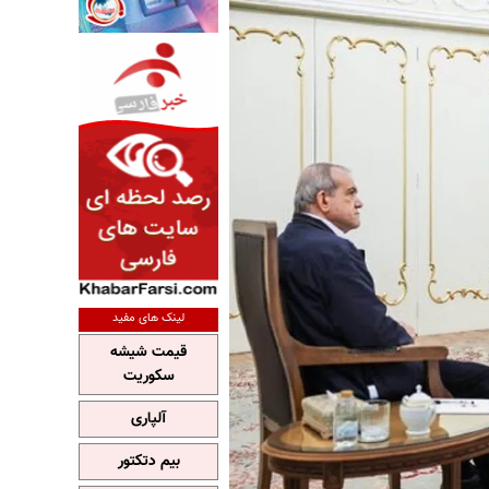
لینک های مفید
قیمت شیشه
سکوریت
آلپاری
بیم دتکتور