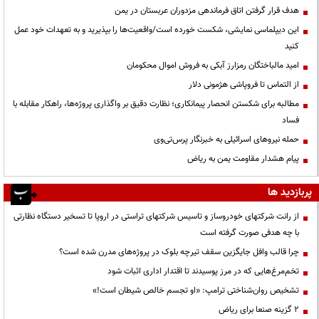
هدف قرار گرفتن اتاق‌ فرماندهی مزدوران عربستان در یمن
این دیپلماسی نمایشی، شکست خورده است/واقعیت‌ها را بپذیرید و به تعهدات خود عمل
کنید
امید مالباختگان رمزارز آبکی به فروش اموال محکومان
از التماس تا فروپاشی هژمونی دلار
مطالبه برای شکستن انحصار پیمانکاری؛ نظارت دقیق بر واگذاری پروژه‌ها، راهکار مقابله با
فساد
حمله نیروهای اسرائیلی به خبرنگار پرس‌تی‌وی
پیام هشدار مقاومت یمن به ریاض
پربازدید ها
از رانت‌ شرکتهای خودروساز و تاسیس شرکتهای تراستی در اروپا تا تسخیر دستگاه نظارتی
با چه هدفی صورت گرفته است
چرا قالب وافل جایگزین سقف تیرچه بلوک در پروژه‌های مدرن شده است؟
تخم‌مرغ‌هایی که در مرز پوسیدند تا اقتدار اداری اثبات شود
تشخیص روان‌شناختی ترامپ: «او تجسم خالص شیطان است!»
۲ گزینه صنعا برای ریاض