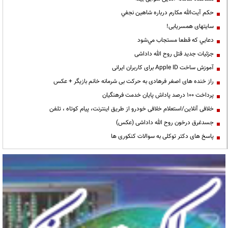
حكم آيت‌الله مكارم درباره شاهين نجفي
سایتهای همسریابی!
دعايي كه قطعا مستجاب مي‌شود
جزئیات جدید قتل روح الله داداشی
آموزش ساخت Apple ID برای کاربران ایرانی
راز خنده های اصغر فرهادی به حرکت بی شرمانه خانم بازیگر + عکس
پرداخت ۱۰۰ درصد پاداش پایان خدمت فرهنگیان
خلافی آنلاین/استعلام خلافی خودرو از طریق اینترنت، پیام کوتاه ، تلفن
جسدغرق درخون روح الله داداشی (عکس)
پاسخ های دکتر توکلی به سوالات کنکوری ها