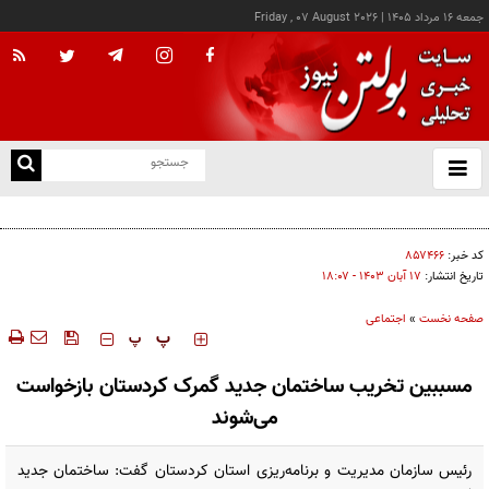
جمعه ۱۶ مرداد ۱۴۰۵
|
Friday , 07 August 2026
از
و
ته
اجازه باز شدن مسیر دوم در تنگه هرمز را نخواهیم داد
ن
نو
کد خبر:
۸۵۷۴۶۶
تاریخ انتشار:
۱۷ آبان ۱۴۰۳ - ۱۸:۰۷
صفحه نخست
»
اجتماعی
‍‍‍ پ
پ
مسببین تخریب ساختمان جدید گمرک کردستان بازخواست
می‌شوند
رئیس سازمان مدیریت و برنامه‌ریزی استان کردستان گفت: ساختمان جدید