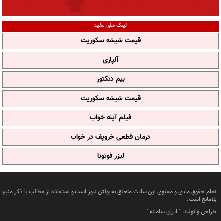
لینک های مفید
قیمت شیشه سکوریت
آلپاری
بیم دتکتور
قیمت شیشه سکوریت
فیلم آپنه خواب
درمان قطعی خروپف در خواب
لیزر فوتونا
تمام حقوق مادی و معنوی این سایت متعلق به بولتن نیوز است و استفاده از مطالب با ذکر منبع
بلامانع است.
طراحی و تولید: "
ایران سامانه
"