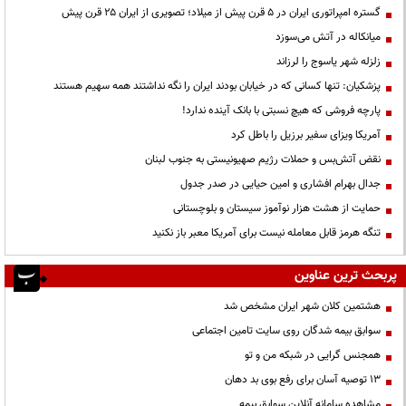
گستره امپراتوری ایران در ۵ قرن پیش از میلاد؛ تصویری از ایران ۲۵ قرن پیش
میانکاله در آتش می‌سوزد
زلزله شهر یاسوج را لرزاند
پزشکیان: تنها کسانی که در خیابان بودند ایران را نگه نداشتند همه سهیم هستند
پارچه فروشی که هیچ نسبتی با بانک آینده ندارد!
آمریکا ویزای سفیر برزیل را باطل کرد
نقض آتش‌بس و حملات رژیم صهیونیستی به جنوب لبنان
جدال بهرام افشاری و امین حیایی در صدر جدول
حمایت از هشت هزار نوآموز سیستان و بلوچستانی
تنگه هرمز قابل معامله نیست برای آمریکا معبر باز نکنید
پربحث ترین عناوین
هشتمین کلان شهر ایران مشخص شد
سوابق بیمه شدگان روی سایت تامین اجتماعی
همجنس گرایی در شبکه من و تو
13 توصیه آسان برای رفع بوی بد دهان
مشاهده سامانه آنلاين سوابق بیمه