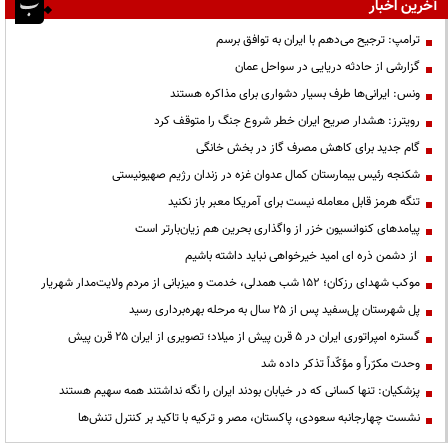
آخرین اخبار
ترامپ: ترجیح می‌دهم با ایران به توافق برسم
گزارشی از حادثه دریایی در سواحل عمان
ونس: ایرانی‌ها طرف بسیار دشواری برای مذاکره هستند
رویترز: هشدار صریح ایران خطر شروع جنگ را متوقف کرد
گام جدید برای کاهش مصرف گاز در بخش خانگی
شکنجه رئیس بیمارستان کمال عدوان غزه در زندان رژیم صهیونیستی
تنگه هرمز قابل معامله نیست برای آمریکا معبر باز نکنید
پیامدهای کنوانسیون خزر از واگذاری بحرین هم زیان‌بارتر است
از دشمن ذره ای امید خیرخواهی نباید داشته باشیم
موکب شهدای رزکان؛ ۱۵۲ شب همدلی، خدمت و میزبانی از مردم ولایت‌مدار شهریار
پل شهرستان پل‌سفید پس از ۲۵ سال به مرحله بهره‌برداری رسید
گستره امپراتوری ایران در ۵ قرن پیش از میلاد؛ تصویری از ایران ۲۵ قرن پیش
وحدت مکرّراً و مؤکّداً تذکر داده شد
پزشکیان: تنها کسانی که در خیابان بودند ایران را نگه نداشتند همه سهیم هستند
نشست چهارجانبه سعودی، پاکستان، مصر و ترکیه با تاکید بر کنترل تنش‌ها