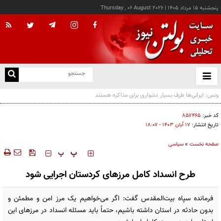
پنجشنبه ۱۵ مرداد ۱۴۰۵
|
Thursday , 06 August 2026
از
و
ته
رویترز: هشدار صریح ایران خطر شروع جنگ را متوقف کرد
ن
نو
کد خبر:
۸۵۷۴۶۵
تاریخ انتشار:
۱۷ آبان ۱۴۰۳ - ۱۸:۰۷
صفحه نخست
»
سیاسی
‍‍‍ پ
پ
طرح انسداد کامل مرزهای کردستان اجرایی شود
فرمانده سپاه بیت‌المقدس گفت: اگر می‌خواهیم یک مرز امن و مطمئن و
بدون حادثه در استان داشته باشیم، حتماً باید مسئله انسداد در مرزهای این