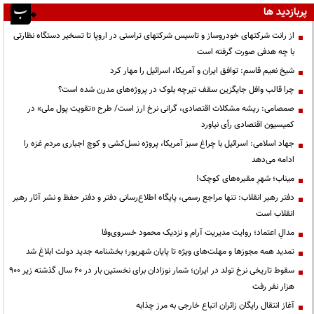
پربازدید ها
از رانت‌ شرکتهای خودروساز و تاسیس شرکتهای تراستی در اروپا تا تسخیر دستگاه نظارتی
با چه هدفی صورت گرفته است
شیخ نعیم قاسم: توافق ایران و آمریکا، اسرائیل را مهار کرد
چرا قالب وافل جایگزین سقف تیرچه بلوک در پروژه‌های مدرن شده است؟
صمصامی: ریشه مشکلات اقتصادی، گرانی نرخ ارز است/ طرح «تقویت پول ملی» در
کمیسیون اقتصادی رأی نیاورد
جهاد اسلامی: اسرائیل با چراغ سبز آمریکا، پروژه نسل‌کشی و کوچ اجباری مردم غزه را
ادامه می‌دهد
میناب؛ شهرِ مقبره‌های کوچک!
دفتر رهبر انقلاب: تنها مراجع رسمی، پایگاه اطلاع‌رسانی دفتر و دفتر حفظ و نشر آثار رهبر
انقلاب است
مدالِ اعتماد؛ روایت مدیریت آرام و نزدیک محمود خسروی‌وفا
تمدید همه مجوزها و مهلت‌های ویژه تا پایان شهریور؛ بخشنامه جدید دولت ابلاغ شد
سقوط تاریخی نرخ تولد در ایران؛ شمار نوزادان برای نخستین بار در ۶۰ سال گذشته زیر ۹۰۰
هزار نفر رفت
آغاز انتقال رایگان زائران اتباع خارجی به مرز چذابه