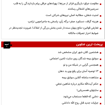
مقاومت عراق؛ بازیگری فراتر از مرزها | پهپادهای عراقی پیام بازدارندگی را به قلب
سرزمین‌های اشغالی رساندند
‌امنیت شغلی، مطالبه اصلی نیروهای شرکتی است
هزینه گزاف، دستاورد صفر؛ برگه رأی، پاسخی به ماجراجویی ترامپ
تعارض قوانین؛ مانع پنهان سنددار شدن بخش بزرگی از املاک/ ضرورت تجدیدنظر در
ضوابط احراز تصرفات مالکانه
پربحث ترین عناوین
هشتمین کلان شهر ایران مشخص شد
سوابق بیمه شدگان روی سایت تامین اجتماعی
همجنس گرایی در شبکه من و تو
13 توصیه آسان برای رفع بوی بد دهان
مشاهده سامانه آنلاين سوابق بیمه
حكم آيت‌الله مكارم درباره شاهين نجفي
سایتهای همسریابی!
دعايي كه قطعا مستجاب مي‌شود
جزئیات جدید قتل روح الله داداشی