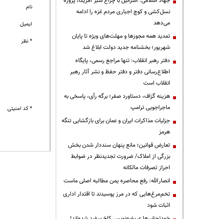
جهاد اسلامی: اسرائیل با چراغ سبز آمریکا، پروژه
نام
نسل‌کشی و کوچ اجباری مردم غزه را ادامه
می‌دهد
ایمیل
تمدید همه مجوزها و مهلت‌های ویژه تا پایان
* نظر
شهریور؛ بخشنامه جدید دولت ابلاغ شد
دفتر رهبر انقلاب: تنها مراجع رسمی، پایگاه
اطلاع‌رسانی دفتر و دفتر حفظ و نشر آثار رهبر
انقلاب است
هزینه گزاف، دستاورد صفر؛ برگه رأی، پاسخی به
ماجراجویی ترامپ
* کد امنیتی
جزئیات مذاکرات ایران و عمان برای بازگشایی تنگه
هرمز
تعارض قوانین؛ مانع پنهان سنددار شدن بخش
بزرگی از املاک/ ضرورت تجدیدنظر در ضوابط
احراز تصرفات مالکانه
انصارالله: رفع محاصره یمن مطالبه اصلی ماست
تخم‌مرغ‌هایی که در مرز پوسیدند تا اقتدار اداری
اثبات شود
خودتحقیرها عریضه‌نویس کاخ سفید شده‌اند!