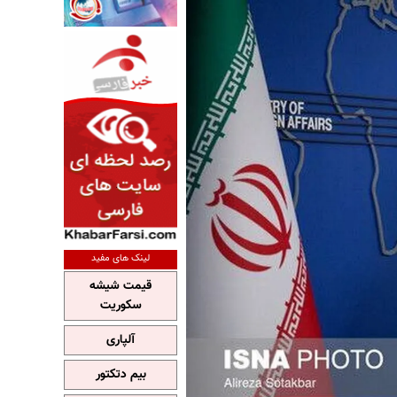
لینک های مفید
قیمت شیشه
سکوریت
آلپاری
بیم دتکتور