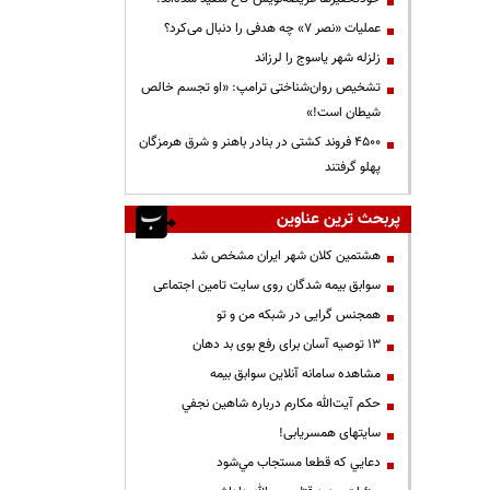
عملیات «نصر ۷» چه هدفی را دنبال می‌کرد؟
زلزله شهر یاسوج را لرزاند
تشخیص روان‌شناختی ترامپ: «او تجسم خالص
شیطان است!»
۴۵۰۰ فروند کشتی در بنادر باهنر و شرق هرمزگان
پهلو گرفتند
پربحث ترین عناوین
هشتمین کلان شهر ایران مشخص شد
سوابق بیمه شدگان روی سایت تامین اجتماعی
همجنس گرایی در شبکه من و تو
13 توصیه آسان برای رفع بوی بد دهان
مشاهده سامانه آنلاين سوابق بیمه
حكم آيت‌الله مكارم درباره شاهين نجفي
سایتهای همسریابی!
دعايي كه قطعا مستجاب مي‌شود