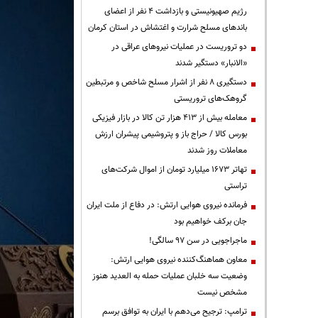
رژیم صهیونیستی و بازداشت ۴ نفر از اعضای
باندهای مسلح شرارت و اغتشاش در استان کرمان
دو تروریست در عملیات نیروهای عراقی در
«الانبار» دستگیر شدند
دستگیری ۸ نفر از اشرار مسلح شاخص و مرتبطین
گروهک‌های تروریستی
معامله بیش از ۴۱۳ هزار تن کالا در بازار فیزیکی
بورس کالا / حراج باز و پتروشیمی پیشران ارزش
معاملات روز شدند
تهاتر ۱۶۷۳ میلیارد تومان از اموال شرکت‌های
تراستی
فرمانده نیروی هوایی ارتش: در دفاع از ملت ایران
جان برکف خواهیم بود
ماجراجویی در سن ۹۷ سالگی!
معاون هماهنگ‌کننده نیروی هوایی ارتش:
وضعیت سه خلبان عملیات حمله به العدید هنوز
مشخص نیست
ترامپ: ترجیح می‌دهم با ایران به توافق برسم