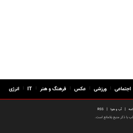
اجتماعی
|
ورزشی
|
عکس
|
فرهنگ و هنر
|
IT
|
انرژی
|
|
امه
آب و هوا
RSS
 با ذکر منبع بلامانع است.