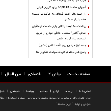
جزئیات جدید قتل روح الله داداشی
آموزش ساخت Apple ID برای کاربران ایرانی
راز خنده های اصغر فرهادی به حرکت بی شرمانه
خانم بازیگر + عکس
پرداخت ۱۰۰ درصد پاداش پایان خدمت فرهنگیان
خلافی آنلاین/استعلام خلافی خودرو از طریق
اینترنت، پیام کوتاه ، تلفن
جسدغرق درخون روح الله داداشی (عکس)
پاسخ های دکتر توکلی به سوالات کنکوری ها
صفحه نخست
|
بولتن ۲
|
اقتصادی
|
بین الملل
|
|
|
|
|
|
|
تماس با ما
درباره ما
آرشیو
جستجو
پیوندها
نظرسنجی
خبرن
تمام حقوق مادی و معنوی این سایت متعلق به بولتن نیوز است و استفاده از مطالب
طراحی و تولید: "
ایران سامانه
"