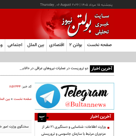
پنجشنبه ۱۵ مرداد ۱۴۰۵
|
Thursday , 06 August 2026
صفحه نخست
بولتن ۲
اقتصادی
بین الملل
اجتماعی
ور
آخرین اخبار
دو تروریست در عملیات نیروهای عراقی در «الانبار» دستگیر شدند
کد خبر:
۸۵۷۴۴۴
صفحه نخست
»
بین المل
آخرین اخبار
سخنگوی وزارت امور خا
وزارت اطلاعات: شناسایی و دستگیری ۲۱ نفر از
مزدوران مرتبط با سازمان جاسوسی و تروریستی