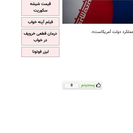
قیمت شیشه
سکوریت
فیلم آپنه خواب
عملکرد دولت آمریکاست».
درمان قطعی خروپف
در خواب
لیزر فوتونا
پسندیدم
0