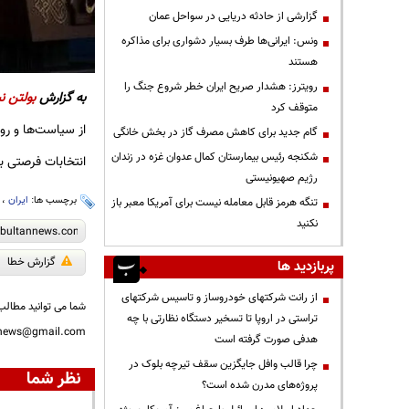
گزارشی از حادثه دریایی در سواحل عمان
ونس: ایرانی‌ها طرف بسیار دشواری برای مذاکره
هستند
رویترز: هشدار صریح ایران خطر شروع جنگ را
به گزارش
بولتن نی
متوقف کرد
از سیاست‌ها و رو
گام جدید برای کاهش مصرف گاز در بخش خانگی
شکنجه رئیس بیمارستان کمال عدوان غزه در زندان
انتخابات فرصتی ب
رژیم صهیونیستی
برچسب ها:
ایران
،
تنگه هرمز قابل معامله نیست برای آمریکا معبر باز
نکنید
گزارش خطا
پربازدید ها
از رانت‌ شرکتهای خودروساز و تاسیس شرکتهای
شما می توانید مطالب 
تراستی در اروپا تا تسخیر دستگاه نظارتی با چه
nnews@gmail.com
هدفی صورت گرفته است
چرا قالب وافل جایگزین سقف تیرچه بلوک در
نظر شما
پروژه‌های مدرن شده است؟