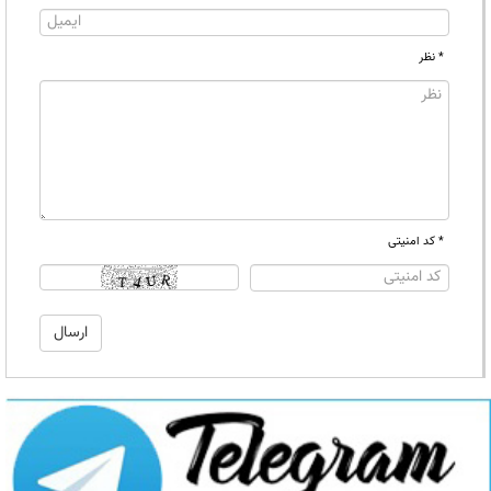
* نظر
* کد امنیتی