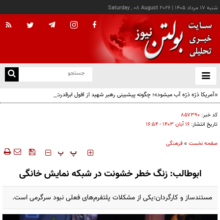
شنبه ۱۷ مرداد ۱۴۰۵
|
Saturday , 08 August 2026
از
و
ته
«آمریکا ذرّه ذرّه آب میشود»؛ چگونه پیشبینی رهبر شهید از افول ابرقدرت به حقیقت پیوست؟
ن
نو
کد خبر:
۸۵۷۳۹۰
تاریخ انتشار:
۱۶ آبان ۱۴۰۳ - ۱۶:۵۴
صفحه نخست
»
فرهنگی
‍‍‍ پ
پ
ابوطالب: زنگ خطر خشونت در شبکه نمایش خانگی
مستندساز و کارگردان:یکی از مشکلات پلتفرم‌های فعلی نبود سرگرمی است.