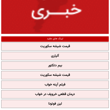
لینک های مفید
قیمت شیشه سکوریت
آلپاری
بیم دتکتور
قیمت شیشه سکوریت
فیلم آپنه خواب
درمان قطعی خروپف در خواب
لیزر فوتونا