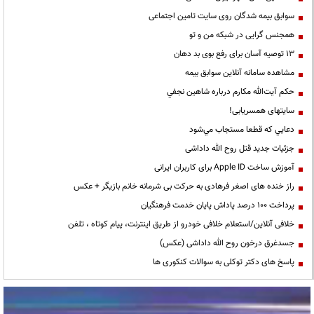
سوابق بیمه شدگان روی سایت تامین اجتماعی
همجنس گرایی در شبکه من و تو
13 توصیه آسان برای رفع بوی بد دهان
مشاهده سامانه آنلاين سوابق بیمه
حكم آيت‌الله مكارم درباره شاهين نجفي
سایتهای همسریابی!
دعايي كه قطعا مستجاب مي‌شود
جزئیات جدید قتل روح الله داداشی
آموزش ساخت Apple ID برای کاربران ایرانی
راز خنده های اصغر فرهادی به حرکت بی شرمانه خانم بازیگر + عکس
پرداخت ۱۰۰ درصد پاداش پایان خدمت فرهنگیان
خلافی آنلاین/استعلام خلافی خودرو از طریق اینترنت، پیام کوتاه ، تلفن
جسدغرق درخون روح الله داداشی (عکس)
پاسخ های دکتر توکلی به سوالات کنکوری ها