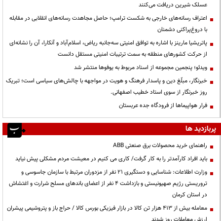
عسلک شیرین دریافت می‌کنند
اعتراف رسانه‌های خارجی به شکست ترامپ؛ حاصل مجاهدت رسانه‌های انقلابی در مقابله
با دروغ‌پراکنی دشمنان
پاتریشیا مارینز با اشاره به توافق امنیتی سه‌جانبه ریاض، اسلام‌آباد و آنکارا، آن را نشانه‌ای
از حرکت کشورهای منطقه به سمت ترتیبات امنیتی مستقل دانست
ویدئو؛ پنجمین مجموعه از اسناد مربوط به یوفوها منتشر شد
خبرنگار، مبلّغ دین و پاسدار فرهنگ و هویت در مواجهه با چالش‌های سیاسی است؛ تبریک
روز خبرنگار از سوی استاد خطیب اصفهانی.
فرار هواپیماها از فرودگاه جده عربستان
پربازدید ها
راهنمای خرید محصولات برق صنعتی ABB
باید افراد کارآمدتر را به کار گرفت/ کاری می کنیم در معیشت مردم مشکلی پیش نیاید
وزارت اطلاعات: شناسایی و دستگیری ۲۱ نفر از مزدوران مرتبط با سازمان جاسوسی و
تروریستی رژیم صهیونیستی و بازداشت ۴ نفر از اعضای باندهای مسلح شرارت و اغتشاش
در استان کرمان
معامله بیش از ۴۱۳ هزار تن کالا در بازار فیزیکی بورس کالا / حراج باز و پتروشیمی پیشران
ارزش معاملات روز شدند