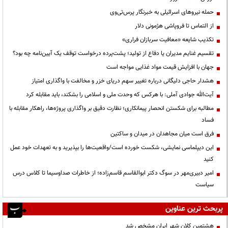
حمله نیروهای اسرائیلی به خبرنگار پرس‌تی‌وی
از التماس تا فروپاشی هژمونی دلار
تکذیب شایعه «معافیت سربازان فراری»
تقسیم غنایم مدیران یا دفاع از تولید؛ پشت‌پرده درخواست توقف یک آیین‌نامه چه بود؟
جهان با افزایش قیمت مواد غذایی مواجه است
هشدار حاجی دلیگانی درباره تغییر سهم دریای خزر و مخالفت با واگذاری امتیاز
آیت‌الله جوادی آملی: با هرکس که وحدت ملی و اسلامی را بشکند، باید مقابله کرد
مطالبه برای شکستن انحصار پیمانکاری؛ نظارت دقیق بر واگذاری پروژه‌ها، راهکار مقابله با
فساد
فرق است میان مجاهدان در میدان و ساکتین
این دیپلماسی نمایشی، شکست خورده است/واقعیت‌ها را بپذیرید و به تعهدات خود عمل
کنید
امیر دبیری‌مهر در سوگ دکتر ابوالقاسم قاسم‌زاده؛ از خاطرات صداوسیما تا کلاس درس
سیاست
پربحث ترین عناوین
هشتمین کلان شهر ایران مشخص شد