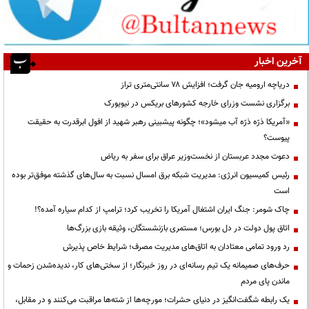
آخرین اخبار
دریاچه ارومیه جان گرفت؛ افزایش ۷۸ سانتی‌متری تراز
برگزاری نشست وزرای خارجه کشورهای بریکس در نیویورک
«آمریکا ذرّه ذرّه آب میشود»؛ چگونه پیشبینی رهبر شهید از افول ابرقدرت به حقیقت
پیوست؟
دعوت مجدد عربستان از نخست‌وزیر عراق برای سفر به ریاض
رئیس کمیسیون انرژی: مدیریت شبکه برق امسال نسبت به سال‌های گذشته موفق‌تر بوده
است
چاک شومر: جنگ ایران اشتغال آمریکا را تخریب کرد؛ ترامپ از کدام سیاره آمده؟!
اتاق پول دولت در دل بورس؛ مستمری بازنشستگان، وثیقه بازی بزرگ‌ها
رد ورود تمامی معتادان به اتاق‌های مدیریت مصرف؛ شرایط خاص پذیرش
حرف‌های صمیمانه یک تیم رسانه‌ای در روز خبرنگار؛ از سختی‌های کار، ندیده‌شدن زحمات و
ماندن پای مردم
یک رابطه شگفت‌انگیز در دنیای حشرات؛ مورچه‌ها از شته‌ها مراقبت می‌کنند و در مقابل،