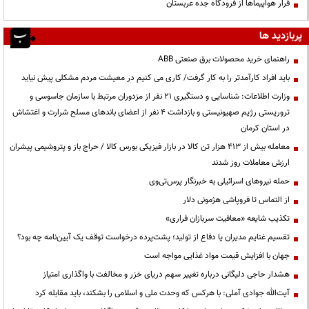
فرار هواپیماها از فرودگاه جده عربستان
پربازدید ها
راهنمای خرید محصولات برق صنعتی ABB
باید افراد کارآمدتر را به کار گرفت/ کاری می کنیم در معیشت مردم مشکلی پیش نیاید
وزارت اطلاعات: شناسایی و دستگیری ۲۱ نفر از مزدوران مرتبط با سازمان جاسوسی و
تروریستی رژیم صهیونیستی و بازداشت ۴ نفر از اعضای باندهای مسلح شرارت و اغتشاش
در استان کرمان
معامله بیش از ۴۱۳ هزار تن کالا در بازار فیزیکی بورس کالا / حراج باز و پتروشیمی پیشران
ارزش معاملات روز شدند
حمله نیروهای اسرائیلی به خبرنگار پرس‌تی‌وی
از التماس تا فروپاشی هژمونی دلار
تکذیب شایعه «معافیت سربازان فراری»
تقسیم غنایم مدیران یا دفاع از تولید؛ پشت‌پرده درخواست توقف یک آیین‌نامه چه بود؟
جهان با افزایش قیمت مواد غذایی مواجه است
هشدار حاجی دلیگانی درباره تغییر سهم دریای خزر و مخالفت با واگذاری امتیاز
آیت‌الله جوادی آملی: با هرکس که وحدت ملی و اسلامی را بشکند، باید مقابله کرد