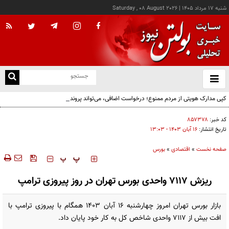
شنبه ۱۷ مرداد ۱۴۰۵
|
Saturday , 08 August 2026
از
و
ته
کپی مدارک هویتی از مردم ممنوع؛ درخواست اضافی، می‌تواند پرونده تخلف اداری به دنبال
ن
داشته باشد!
نو
کد خبر:
۸۵۷۳۷۸
تاریخ انتشار:
۱۶ آبان ۱۴۰۳ - ۱۳:۰۳
صفحه نخست
»
اقتصادی
»
بورس
‍‍‍ پ
پ
ریزش 7117 واحدی بورس تهران در روز پیروزی ترامپ
بازار بورس تهران امروز چهارشنبه 16 آبان 1403 همگام با پیروزی ترامپ با
افت بیش از 7117 واحدی شاخص کل به کار خود پایان داد.