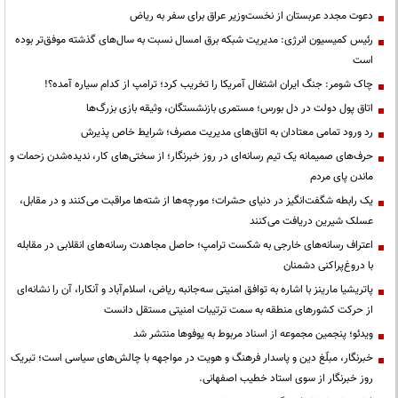
دعوت مجدد عربستان از نخست‌وزیر عراق برای سفر به ریاض
رئیس کمیسیون انرژی: مدیریت شبکه برق امسال نسبت به سال‌های گذشته موفق‌تر بوده
است
چاک شومر: جنگ ایران اشتغال آمریکا را تخریب کرد؛ ترامپ از کدام سیاره آمده؟!
اتاق پول دولت در دل بورس؛ مستمری بازنشستگان، وثیقه بازی بزرگ‌ها
رد ورود تمامی معتادان به اتاق‌های مدیریت مصرف؛ شرایط خاص پذیرش
حرف‌های صمیمانه یک تیم رسانه‌ای در روز خبرنگار؛ از سختی‌های کار، ندیده‌شدن زحمات و
ماندن پای مردم
یک رابطه شگفت‌انگیز در دنیای حشرات؛ مورچه‌ها از شته‌ها مراقبت می‌کنند و در مقابل،
عسلک شیرین دریافت می‌کنند
اعتراف رسانه‌های خارجی به شکست ترامپ؛ حاصل مجاهدت رسانه‌های انقلابی در مقابله
با دروغ‌پراکنی دشمنان
پاتریشیا مارینز با اشاره به توافق امنیتی سه‌جانبه ریاض، اسلام‌آباد و آنکارا، آن را نشانه‌ای
از حرکت کشورهای منطقه به سمت ترتیبات امنیتی مستقل دانست
ویدئو؛ پنجمین مجموعه از اسناد مربوط به یوفوها منتشر شد
خبرنگار، مبلّغ دین و پاسدار فرهنگ و هویت در مواجهه با چالش‌های سیاسی است؛ تبریک
روز خبرنگار از سوی استاد خطیب اصفهانی.