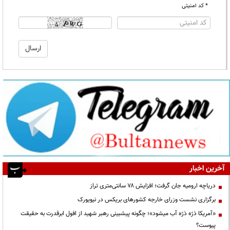
* کد امنیتی
آخرین اخبار
دریاچه ارومیه جان گرفت؛ افزایش ۷۸ سانتی‌متری تراز
برگزاری نشست وزرای خارجه کشورهای بریکس در نیویورک
«آمریکا ذرّه ذرّه آب میشود»؛ چگونه پیشبینی رهبر شهید از افول ابرقدرت به حقیقت
پیوست؟