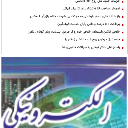
جزئیات جدید قتل روح الله داداشی
آموزش ساخت Apple ID برای کاربران ایرانی
راز خنده های اصغر فرهادی به حرکت بی شرمانه خانم بازیگر + عکس
پرداخت ۱۰۰ درصد پاداش پایان خدمت فرهنگیان
خلافی آنلاین/استعلام خلافی خودرو از طریق اینترنت، پیام کوتاه ، تلفن
جسدغرق درخون روح الله داداشی (عکس)
پاسخ های دکتر توکلی به سوالات کنکوری ها