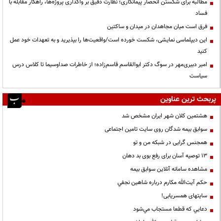
مطالبه برای شکستن انحصار پیمانکاری؛ نظارت دقیق بر واگذاری پروژه‌ها، راهکار مقابله با
فساد
فرق است میان مجاهدان در میدان و ساکتین
این دیپلماسی نمایشی، شکست خورده است/واقعیت‌ها را بپذیرید و به تعهدات خود عمل
کنید
امیر دبیری‌مهر در سوگ دکتر ابوالقاسم قاسم‌زاده؛ از خاطرات صداوسیما تا کلاس درس
سیاست
پربحث ترین عناوین
هشتمین کلان شهر ایران مشخص شد
سوابق بیمه شدگان روی سایت تامین اجتماعی
همجنس گرایی در شبکه من و تو
13 توصیه آسان برای رفع بوی بد دهان
مشاهده سامانه آنلاين سوابق بیمه
حكم آيت‌الله مكارم درباره شاهين نجفي
سایتهای همسریابی!
دعايي كه قطعا مستجاب مي‌شود