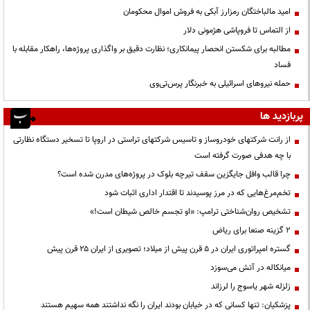
امید مالباختگان رمزارز آبکی به فروش اموال محکومان
از التماس تا فروپاشی هژمونی دلار
مطالبه برای شکستن انحصار پیمانکاری؛ نظارت دقیق بر واگذاری پروژه‌ها، راهکار مقابله با
فساد
حمله نیروهای اسرائیلی به خبرنگار پرس‌تی‌وی
پربازدید ها
از رانت‌ شرکتهای خودروساز و تاسیس شرکتهای تراستی در اروپا تا تسخیر دستگاه نظارتی
با چه هدفی صورت گرفته است
چرا قالب وافل جایگزین سقف تیرچه بلوک در پروژه‌های مدرن شده است؟
تخم‌مرغ‌هایی که در مرز پوسیدند تا اقتدار اداری اثبات شود
تشخیص روان‌شناختی ترامپ: «او تجسم خالص شیطان است!»
۲ گزینه صنعا برای ریاض
گستره امپراتوری ایران در ۵ قرن پیش از میلاد؛ تصویری از ایران ۲۵ قرن پیش
میانکاله در آتش می‌سوزد
زلزله شهر یاسوج را لرزاند
پزشکیان: تنها کسانی که در خیابان بودند ایران را نگه نداشتند همه سهیم هستند