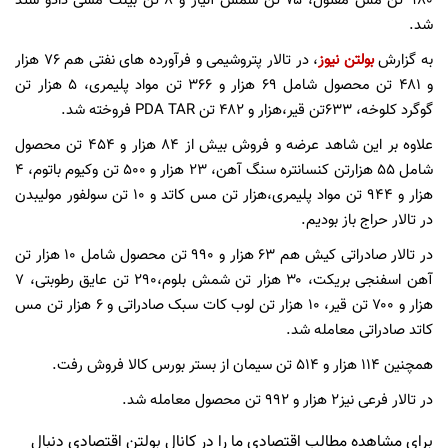
۹۸۰ تن مس مفتول، ۷۵ تن شمش آلیاژ و ۸ تن بیلت مسی دادو ستد
شد.
به گزارش
بولتن نیوز
، در تالار پتروشیمی و فرآورده های نفتی هم ۷۶ هزار
و ۴۸۱ تن محصول شامل ۶۹ هزار و ۳۶۶ تن مواد پلیمری، ۵ هزار تن
گوگرد کلوخه، ۶۳۳تن قیر،هزار و ۴۸۲ تن PDA TAR فروخته شد.
علاوه بر این شاهد عرضه و فروش بیش از ۸۴ هزار و ۴۵۴ تن محصول
شامل ۵۵ هزارتن کنسانتره سنگ آهن، ۲۳ هزار و ۵۰۰ تن وکیوم باتوم، ۴
هزار و ۹۴۴ تن مواد پلیمری،هزار تن مس کاتد و ۱۰ تن سولفور مولیبدن
در تالار حراج باز بودیم.
در تالار صادراتی کیش هم ۶۳ هزار و ۹۹۰ تن محصول شامل ۱۰ هزار تن
آهن اسفنجی بریکت، ۳۰ هزار تن شمش بلوم،۲۹۰ تن عایق رطوبتی، ۷
هزار و ۷۰۰ تن قیر، ۱۰ هزار تن لوب کات سبک صادراتی و ۶ هزار تن مس
کاتد صادراتی معامله شد.
همچنین ۱۱۴ هزار و ۵۱۴ تن سیمان از بستر بورس کالا فروش رفت.
در تالار فرعی نیز۲ هزار و ۹۹۲ تن محصول معامله شد.
برای مشاهده مطالب اقتصادی ما را در کانال بولتن اقتصادی دنبال