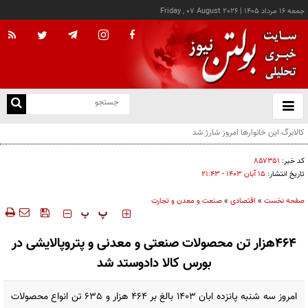
جمعه ۱۶ مرداد ۱۴۰۵
|
Friday , 07 August 2026
از
و
ته
ن
نو
کد خبر:
۸۵۷۳۵۱
تاریخ انتشار:
۱۵ آبان ۱۴۰۳ - ۲۱:۴۳
صفحه نخست
»
اقتصادی
»
صنعت و معدن و تجارت
‍‍‍ پ
پ
۴۶۴هزار تن محصولات صنعتی و معدنی و پتروپالایشی در
بورس کالا دادوستد شد
امروز سه شنبه پانزده ابان 1403 بالغ بر 464 هزار و 635 تن انواع محصولات