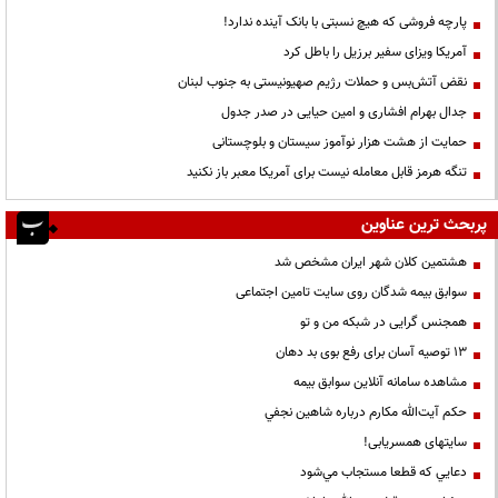
پارچه فروشی که هیچ نسبتی با بانک آینده ندارد!
آمریکا ویزای سفیر برزیل را باطل کرد
نقض آتش‌بس و حملات رژیم صهیونیستی به جنوب لبنان
جدال بهرام افشاری و امین حیایی در صدر جدول
حمایت از هشت هزار نوآموز سیستان و بلوچستانی
تنگه هرمز قابل معامله نیست برای آمریکا معبر باز نکنید
پربحث ترین عناوین
هشتمین کلان شهر ایران مشخص شد
سوابق بیمه شدگان روی سایت تامین اجتماعی
همجنس گرایی در شبکه من و تو
13 توصیه آسان برای رفع بوی بد دهان
مشاهده سامانه آنلاين سوابق بیمه
حكم آيت‌الله مكارم درباره شاهين نجفي
سایتهای همسریابی!
دعايي كه قطعا مستجاب مي‌شود