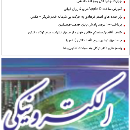
جزئیات جدید قتل روح الله داداشی
آموزش ساخت Apple ID برای کاربران ایرانی
راز خنده های اصغر فرهادی به حرکت بی شرمانه خانم بازیگر + عکس
پرداخت ۱۰۰ درصد پاداش پایان خدمت فرهنگیان
خلافی آنلاین/استعلام خلافی خودرو از طریق اینترنت، پیام کوتاه ، تلفن
جسدغرق درخون روح الله داداشی (عکس)
پاسخ های دکتر توکلی به سوالات کنکوری ها