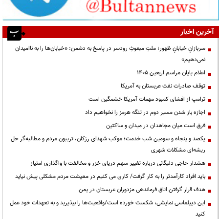
آخرین اخبار
سربازانِ خیابانِ ظهور؛ ملتِ مبعوثِ رودسر در پاسخ به دشمن: «خیابان‌ها را به ناامیدان
نمی‌دهیم»
اعلام پایان مراسم اربعین ۱۴۰۵
توقف صادرات نفت عربستان به آمریکا
ترامپ از افشای کمبود مهمات آمریکا خشمگین است
اجازه باز شدن مسیر دوم در تنگه هرمز را نخواهیم داد
فرق است میان مجاهدان در میدان و ساکتین
یکصد و پنجاه و سومین شب خدمت؛ موکب شهدای رزکان، تریبون مردم و مطالبه‌گر حل
ریشه‌ای مشکلات شهری
هشدار حاجی دلیگانی درباره تغییر سهم دریای خزر و مخالفت با واگذاری امتیاز
باید افراد کارآمدتر را به کار گرفت/ کاری می کنیم در معیشت مردم مشکلی پیش نیاید
هدف قرار گرفتن اتاق‌ فرماندهی مزدوران عربستان در یمن
این دیپلماسی نمایشی، شکست خورده است/واقعیت‌ها را بپذیرید و به تعهدات خود عمل
کنید