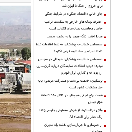
برای خروج از جنگ با ایران شد
جای خالی «اقتصاد جنگی» در شرایط جنگی
اعتراف رسانه‌های خارجی به شکست ترامپ
حاصل مجاهدت رسانه‌های انقلابی است
مبادا اختیار تنگه هرمز را به دشمن بدهید
صمصامی خطاب به پزشکیان: به شما اطلاعات غلط
دادند؛ مردم را ساده‌لوح فرض نکنید!
صمصامی خطاب به پزشکیان: خودتان در مجلس
بودید؛ دیدید انتقادات نمایندگان درباره گران‌سازی
ارز بود، نه واگذاری ایران‌خودرو
پزشکیان: خدمت بی‌منت و مشارکت مردمی، پایه
حل مشکلات کشور است
قیمت‌ برنج ایرانی همچنان در کانال ۴۵۰ تا ۵۵۰
هزار تومان
وقتی دیتاسنترها از هوش مصنوعی جلو می‌زنند؛
زنگ خطر برای اقتصاد AI
از خبرسازی تا جریان‌سازی نقشه راه مدیران
هوشمند