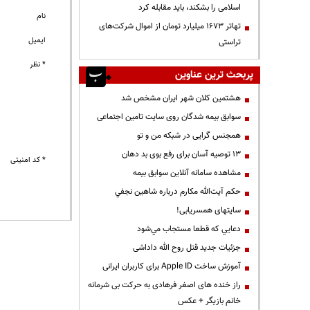
اسلامی را بشکند، باید مقابله کرد
نام
تهاتر ۱۶۷۳ میلیارد تومان از اموال شرکت‌های
ایمیل
تراستی
* نظر
پربحث ترین عناوین
هشتمین کلان شهر ایران مشخص شد
سوابق بیمه شدگان روی سایت تامین اجتماعی
همجنس گرایی در شبکه من و تو
13 توصیه آسان برای رفع بوی بد دهان
* کد امنیتی
مشاهده سامانه آنلاين سوابق بیمه
حكم آيت‌الله مكارم درباره شاهين نجفي
سایتهای همسریابی!
دعايي كه قطعا مستجاب مي‌شود
جزئیات جدید قتل روح الله داداشی
آموزش ساخت Apple ID برای کاربران ایرانی
راز خنده های اصغر فرهادی به حرکت بی شرمانه
خانم بازیگر + عکس