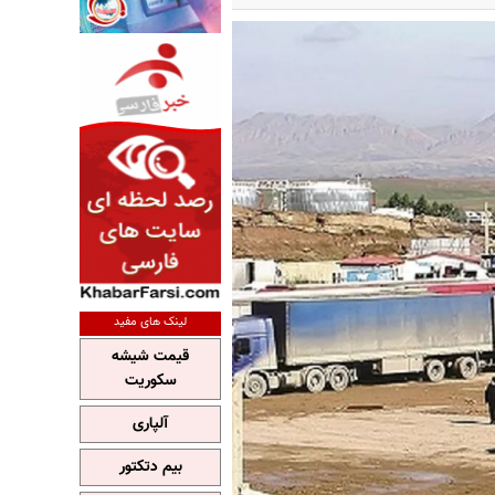
لینک های مفید
قیمت شیشه
سکوریت
آلپاری
بیم دتکتور