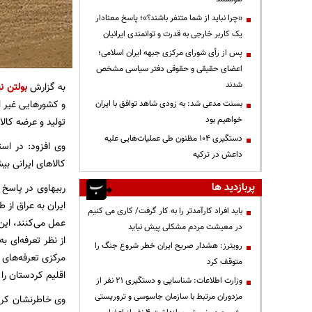
«چرا نباید از شما متنفر باشند؟»؛ پاسخ معنادار
یک کاربر خارجی به قدرت و توانمندی ایرانیان
پس از رأی شورای مرکزی جبهه ایران اسلامی؛
اعضای حقیقی و حقوقی دفتر سیاسی مشخص
شدند
به گزارش
بولتن نی
و کشورهایی غیر از
بسنت مدعی شد: به زودی شاهد توافق با ایران
خواهیم بود
تولید و عرضه کالا
دستگیری ۱۰۴ مظنون طی عملیات‌هایی علیه
وی افزود: در اس
داعش در ترکیه
کالاهای ایرانی بی
پربازدید ها
ربیهاوی در پاسخ 
ایران به عراق از
باید افراد کارآمدتر را به کار گرفت/ کاری می کنیم
عمل می‌کنند، این
در معیشت مردم مشکلی پیش نیاید
از نظر تعرفه‌ای 
رویترز: هشدار صریح ایران خطر شروع جنگ را
مرکزی تعرفه‌های ق
متوقف کرد
اقلیم کردستان را 
وزارت اطلاعات: شناسایی و دستگیری ۲۱ نفر از
مزدوران مرتبط با سازمان جاسوسی و تروریستی
وی خاطرنشان کرد: