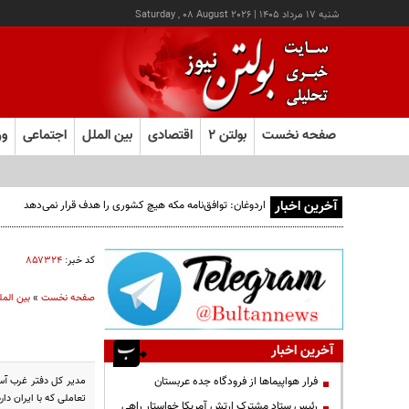
شنبه ۱۷ مرداد ۱۴۰۵
|
Saturday , 08 August 2026
صفحه نخست
بولتن ۲
اقتصادی
بین الملل
اجتماعی
ور
آخرین اخبار
اردوغان: توافق‌نامه مکه هیچ کشوری را هدف قرار نمی‌دهد
کد خبر:
۸۵۷۳۲۴
صفحه نخست
»
بین المل
آخرین اخبار
مدیر کل دفتر غرب آسی
فرار هواپیماها از فرودگاه جده عربستان
تعاملی که با ایران دا
رئیس ستاد مشترک ارتش آمریکا خواستار راهی