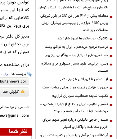
رژیم صهیونیستی و بازداشت ۴ نفر از اعضای
عوارض دوباره پردا
باندهای مسلح شرارت و اغتشاش در استان کرمان
که آنها این مسیر
معامله بیش از ۴۱۳ هزار تن کالا در بازار فیزیکی
کالاهایی که از ای
بورس کالا / حراج باز و پتروشیمی پیشران ارزش
برای ورود این کا
معاملات روز شدند
مدیر کل دفتر غرب
کالابرگ این خانوارها امروز شارژ شد
برای تحقق این ام
ترامپ: ترجیح می‌دهم با ایران به توافق برسم
صورتی که عراق عضو
حمله نیروهای اسرائیلی به خبرنگار پرس‌تی‌وی
ونس: ایرانی‌ها طرف بسیار دشواری برای مذاکره
برای مشاهده مطا
هستند
برچسب ها:
ایران
،
از التماس تا فروپاشی هژمونی دلار
جهان با افزایش قیمت مواد غذایی مواجه است
گزارش خطا
تکذیب شایعه «معافیت سربازان فراری»
تقسیم غنایم مدیران یا دفاع از تولید؛ پشت‌پرده
شما می توانید مطالب 
درخواست توقف یک آیین‌نامه چه بود؟
nnews@gmail.com
هشدار حاجی دلیگانی درباره تغییر سهم دریای
خزر و مخالفت با واگذاری امتیاز
نظر شما
آیت‌الله جوادی آملی: با هرکس که وحدت ملی و